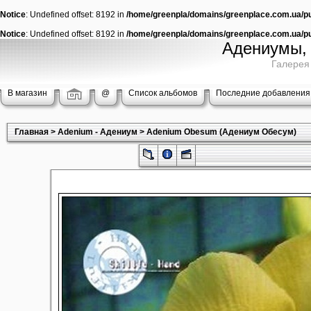
Notice
: Undefined offset: 8192 in
/home/greenpla/domains/greenplace.com.ua/pub
Notice
: Undefined offset: 8192 in
/home/greenpla/domains/greenplace.com.ua/pub
Адениумы, 
Галерея
В магазин
@
Список альбомов
Последние добавления
Главная
>
Adenium - Адениум
>
Adenium Obesum (Адениум Обесум)