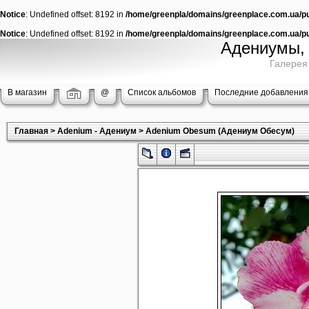
Notice
: Undefined offset: 8192 in
/home/greenpla/domains/greenplace.com.ua/pub
Notice
: Undefined offset: 8192 in
/home/greenpla/domains/greenplace.com.ua/pub
Адениумы, 
Галерея
В магазин
@
Список альбомов
Последние добавления
Главная
>
Adenium - Адениум
>
Adenium Obesum (Адениум Обесум)