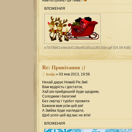
нам потрібна і ця тема !
ВЛОЖЕНИЯ
e7878b61e9ecb413fae91d5a11f0150e.gif (54.09 KiB)
Re:
Привітання ;)
kerija
» 03 янв 2013, 19:58
Нехай дарує Новий Рік Змії
Вам мудрість і достаток,
Хай рік прийдешній буде щедрим,
Солодким і багатим!
Без смутку і турбот прожити
Бажаєм вам усім цей рік!
А Змійка буде наглядати,
Щоб успіх цей від вас не втік!
ВЛОЖЕНИЯ