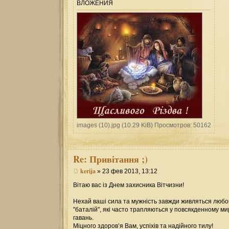
ВЛОЖЕНИЯ
images (10).jpg (10.29 KiB) Просмотров: 50162
Re:
Привітання ;)
kerija
» 23 фев 2013, 13:12
Вітаю вас із Днем захисника Вітчизни!
Нехай ваші сила та мужність завжди живляться любов’
"баталій", які часто трапляються у повсякденному м
гавань.
Міцного здоров’я Вам, успіхів та надійного тилу!