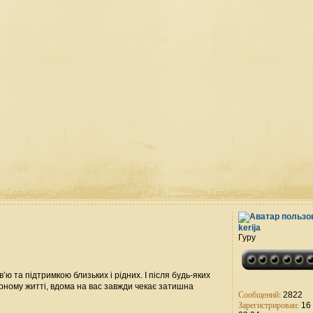
kerija
Гуру
ю та підтримкою близьких і рідних. І після будь-яких
ирному житті, вдома на вас завжди чекає затишна
Сообщений:
2822
Зарегистрирован:
16 