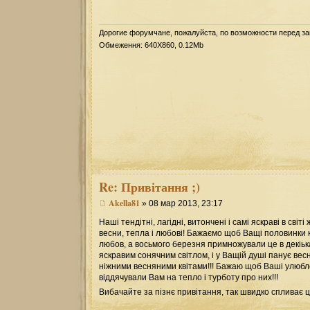
Дорогие форумчане, пожалуйста, по возможности перед з
Обмеження: 640Х860, 0.12Mb
Re:
Привітання ;)
Akella81
» 08 мар 2013, 23:17
Наші тендітні, лагідні, витончені і самі яскраві в сві
весни, тепла і любові! Бажаємо щоб Ващі половинки к
любов, а восьмого березня примножували це в декіьк
яскравим сонячним світлом, і у Ващій душі панує ве
ніжними весняними квітами!!! Бажаю щоб Ваші улюбле
віддячували Вам на тепло і турботу про них!!!
Вибачайте за пізнє привітання, так швидко спливає ц