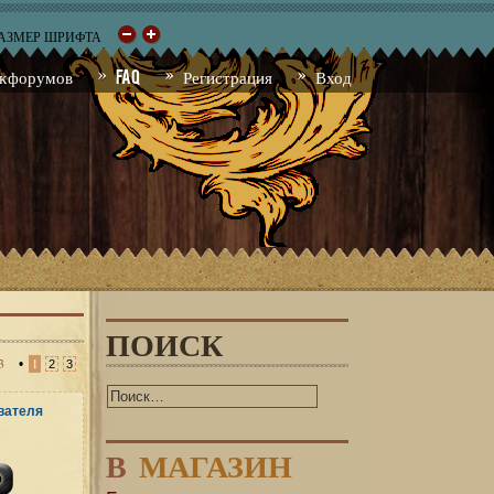
РАЗМЕР ШРИФТА
к форумов
FAQ
Регистрация
Вход
ПОИСК
3
•
1
2
3
В
МАГАЗИН