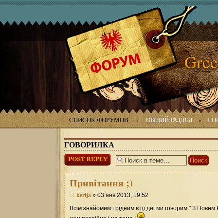
Gree
СПИСОК ФОРУМОВ
»
ОБЩИЙ РАЗДЕЛ
»
ГО
ГОВОРИЛКА
Ответить
Привітання
;)
kerija
» 03 янв 2013, 19:52
Всім знайомим і рідним в ці дні ми говорим " З Новим Р