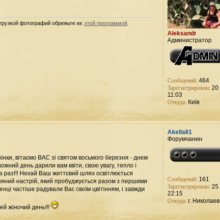
агрузкой фотографий обрежьте их
этой программой
.
Aleksandr
Администратор
Сообщений:
464
Зарегистрирован:
20 
11:03
Откуда:
Київ
Akella81
Форумчанин
ті жінки, вітаємо ВАС зі святом восьмого березня - днем
ожний день дарили вам квіти, свою увагу, тепло і
а раз!!! Нехай Ваш життєвий шлях освітлюється
Сообщений:
161
сняний настрій, який пробуджується разом з першими
Зарегистрирован:
25 
нці частіше радували Вас своїм цвітінням, і завжди
22:15
Откуда:
г. Николаев
ей жіночий день!!!