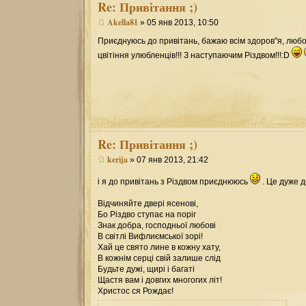
Re:
Привітання ;)
Akella81
» 05 янв 2013, 10:50
Приєднуюсь до привітань, бажаю всім здоров"я, любові
цвітіння улюбленців!!! З наступаючим Різдвом!!!:D
Re:
Привітання ;)
kerija
» 07 янв 2013, 21:42
і я до привітань з Різдвом приєднююсь
. Це дуже д
Відчиняйте двері ясенові,
Бо Різдво ступає на поріг
Знак добра, господньої любові
В світлі Вифлиємської зорі!
Хай це свято лине в кожну хату,
В кожнім серці свій залише слід
Будьте дужі, щирі і багаті
Щастя вам і довгих многогих літ!
Христос ся Рождає!