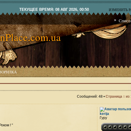
ТЕКУЩЕЕ ВРЕМЯ: 08 АВГ 2026, 00:50
ИЗМЕНИТЬ 
Списо
nPlace.com.ua
ВОРИЛКА
1
Сообщений: 48 •
Страница
из
kerija
Гуру
оком ! "