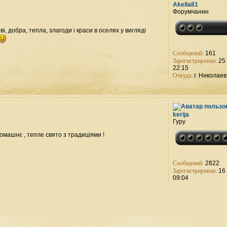
Akella81
Форумчанин
, добра, тепла, злагоди і краси в оселях у вигляді
Сообщений:
161
Зарегистрирован:
25 
22:15
Откуда:
г. Николаев
kerija
Гуру
омашнє , тепле свято з традиціями !
Сообщений:
2822
Зарегистрирован:
16 
09:04