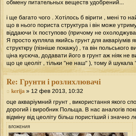
обмену питательных веществ удобрений...
і ще багато чого . Хотілось б вірити , мені то 
що в нього пориста структура і він може утриму
віддаючи їх поступово (причому не охолоджува
Я просто купляла якийсь грунт для акваріумів 
структкру (пізніше покажу) , та він польського 
ціна кусюча, додавати його в грунт аж ніяк не ви
що це цеоліт , тільки "не наш" ), тому й шукала
Re:
Грунти і розлихлювачі
kerija
» 12 фев 2013, 10:32
оце акваріумний грунт , використання якого спо
дорогий і виробник Польща. В нас аналогів пок
відміну від цеоліту більш пористіший і значно 
ВЛОЖЕНИЯ