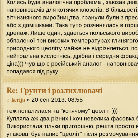
Колись буда аналогічна проблема , заюзав декі
наповнювачів для котячих клозетів. В більшост
вітчизняного виробництва, гранули були з прес
або з домішками. Така тупо розчинялась в горшк
дренаж. Лише один, здаеться польського вироб
обпаленої при високих температурах глинягого 
природнюго цеоліту майже не відрізняеться, по
нейтральна кислотнісь, дрібна і середня фракці
ціна))) Чув що є російський аналог - наповнювач
попадався під руку.
Re:
Грунти і розлихлювачі
kerija
» 20 сен 2013, 08:55
теж попалилася на "котячому" цеоліті )))
Купляла аж два різних і хоч невелика фасовка 
Використала тільки пригоршню, решта просто в
упаковці був напис "цеоліт" після розмочування