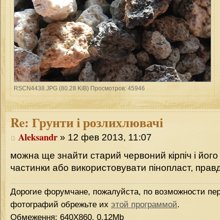
RSCN4438.JPG (80.28 KiB) Просмотров: 45946
Re:
Грунти і розлихлювачі
Aleksandr
» 12 фев 2013, 11:07
можна ще знайти старий червоний кірпіч і його
частинки або використовувати пінопласт, правд
Дорогие форумчане, пожалуйста, по возможности пер
фотографий обрежьте их
этой программой
.
Обмеження: 640Х860, 0.12Mb