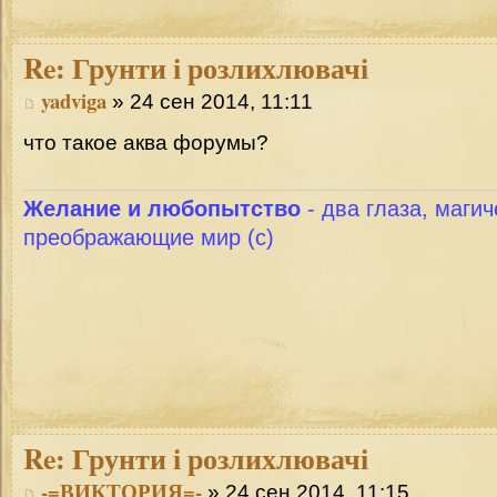
Re:
Грунти і розлихлювачі
yadviga
» 24 сен 2014, 11:11
что такое аква форумы?
Желание и любопытство
- два глаза, магич
преображающие мир (с)
Re:
Грунти і розлихлювачі
-=ВИКТОРИЯ=-
» 24 сен 2014, 11:15