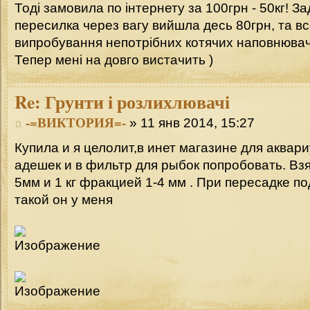
Тоді замовила по інтернету за 100грн - 50кг! З
пересилка через вагу вийшла десь 80грн, та в
випробування непотрібних котячих наповнюва
Тепер мені на довго вистачить )
Re:
Грунти і розлихлювачі
-=ВИКТОРИЯ=-
» 11 янв 2014, 15:27
Купила и я целолит,в инет магазине для аквар
адешек и в фильтр для рыбок попробовать. Взя
5мм и 1 кг фракцией 1-4 мм . При пересадке п
такой он у меня