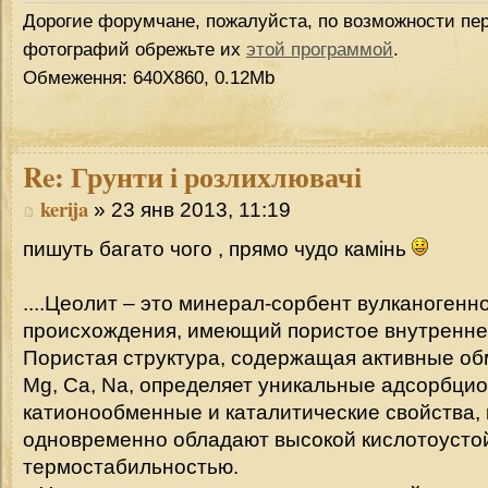
Дорогие форумчане, пожалуйста, по возможности пер
фотографий обрежьте их
этой программой
.
Обмеження: 640Х860, 0.12Mb
Re:
Грунти і розлихлювачі
kerija
» 23 янв 2013, 11:19
пишуть багато чого , прямо чудо камінь
....Цеолит – это минерал-сорбент вулканогенн
происхождения, имеющий пористое внутренне
Пористая структура, содержащая активные об
Mg, Ca, Na, определяет уникальные адсорбци
катионообменные и каталитические свойства,
одновременно обладают высокой кислотоусто
термостабильностью.