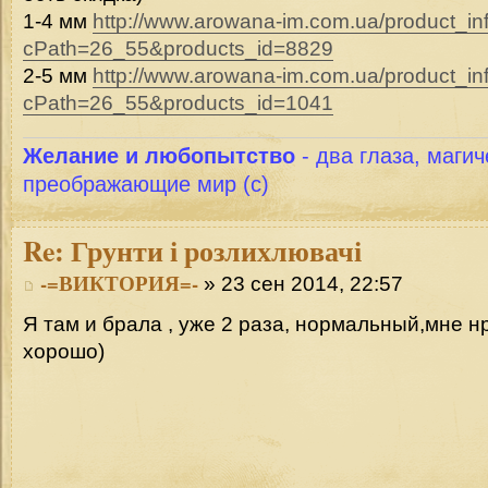
1-4 мм
http://www.arowana-im.com.ua/product_in
cPath=26_55&products_id=8829
2-5 мм
http://www.arowana-im.com.ua/product_in
cPath=26_55&products_id=1041
Желание и любопытство
- два глаза, магич
преображающие мир (с)
Re:
Грунти і розлихлювачі
-=ВИКТОРИЯ=-
» 23 сен 2014, 22:57
Я там и брала , уже 2 раза, нормальный,мне н
хорошо)