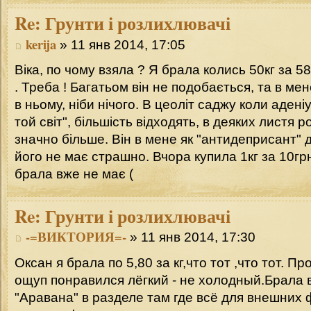
Re:
Грунти і розлихлювачі
kerija
» 11 янв 2014, 17:05
Віка, по чому взяла ? Я брала колись 50кг за 58
. Треба ! Багатьом він не подобається, та в мен
в ньому, ніби нічого. В цеоліт саджу коли адені
той світ", більшість відходять, в деяких листя р
значно більше. Він в мене як "антидеприсант" д
його не має страшно. Вчора купила 1кг за 10грн
брала вже не має (
Re:
Грунти і розлихлювачі
-=ВИКТОРИЯ=-
» 11 янв 2014, 17:30
Оксан я брала по 5,80 за кг,что тот ,что тот. 
ощуп понравился лёгкий - не холодный.Брала 
"Аравана" в разделе там где всё для внешних 