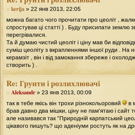
kerija
» 22 янв 2013, 22:05
можна багато чого прочитати про цеоліт , жалк
спростував ці статті ) . Буду присипати землю 
перегрівалися.
Та й думаю чистий цеоліт і ціну мав би відповід
суміш цеоліту з вкрапленнями іншої руди . На 
керамзіт , він і від замокання збереже і охоло
створить ) .
Re:
Грунти і розлихлювачі
Aleksandr
» 23 янв 2013, 00:09
так в тебе якісь він трохи різнокольоровий
в 
брав давно два мішки, ціну не пам'ятаю і сайт 
але називався так "Природній карпатський цео
цікавого пишуть? що аденіуми ростуть як на д