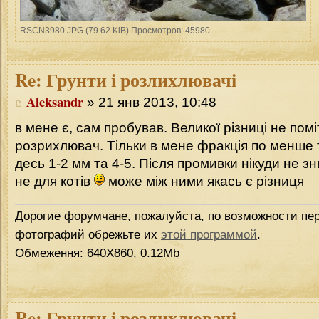
RSCN3980.JPG (79.62 KiB) Просмотров: 45980
Re:
Грунти і розлихлювачі
Aleksandr
» 21 янв 2013, 10:48
в мене є, сам пробував. Великої різниці не пом
розрихлювач. Тільки в мене фракція по менше 
десь 1-2 мм та 4-5. Після промивки нікуди не з
не для котів
може між ними якась є різниця
Дорогие форумчане, пожалуйста, по возможности пер
фотографий обрежьте их
этой программой
.
Обмеження: 640Х860, 0.12Mb
Re:
Грунти і розлихлювачі