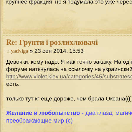
крупнее фракция- но я подумала это уже черес
Re:
Грунти і розлихлювачі
yadviga
» 23 сен 2014, 15:53
Девочки, кому надо. Я иак точно закажу. На о
форуме наткнулась на ссылочку на украинский 
http://www.violet.kiev.ua/categories/45/substrate
есть.
только тут кг еще дороже, чем брала Оксана(((
Желание и любопытство
- два глаза, магич
преображающие мир (с)