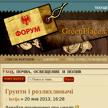
ТЕКУЩЕЕ
GreenPlace.
СПИСОК ФОРУМОВ
»
АДЕНИУМ
»
УХОД, ПОЧВА, ОСВЕЩЕНИЕ
УХОД,
ПОЧВА, ОСВЕЩЕНИЕ И ПОЛИВ
Ответить
Грунти
і розлихлювачі
kerija
» 20 янв 2013, 16:28
Давайте поговоримо про цеоліт