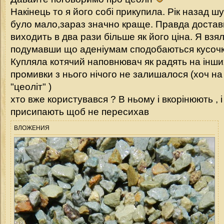
Накінець то я його собі прикупила. Рік назад ш
було мало,зараз значно краще. Правда достав
виходить в два рази більше як його ціна. Я взя
подумавши що аденіумам сподобаються кусочки 
Купляла котячий наповнювач як радять на інших
промивки з нього нічого не залишалося (хоч на
"цеоліт" )
хто вже користувався ? В ньому і вкорінюють , і
присипають щоб не пересихав
ВЛОЖЕНИЯ