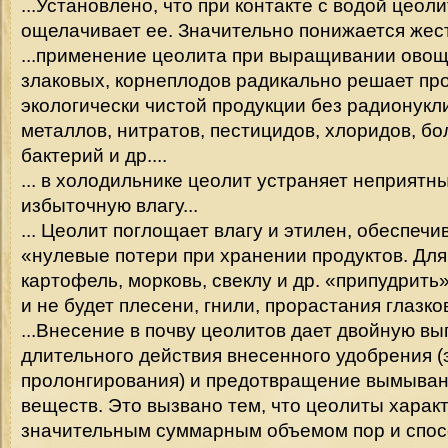
...Установлено, что при контакте с водой цеол
ощелачивает ее. Значительно понижается жест
...применение цеолита при выращивании овощ
злаковых, корнеплодов радикально решает пр
экологически чистой продукции без радионукл
металлов, нитратов, пестицидов, хлоридов, б
бактерий и др....
... в холодильнике цеолит устраняет неприятн
избыточную влагу...
... Цеолит поглощает влагу и этилен, обеспечи
«нулевые потери при хранении продуктов. Для
картофель, морковь, свеклу и др. «припудрить
и не будет плесени, гнили, прорастания глазков.
...Внесение в почву цеолитов дает двойную вы
длительного действия внесенного удобрения 
пролонгирования) и предотвращение вымыван
веществ. Это вызвано тем, что цеолиты харак
значительным суммарным объемом пор и спос