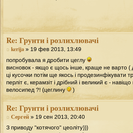
Re:
Грунти і розлихлювачі
kerija
» 19 фев 2013, 13:49
попробувала я дробити цеглу
висновок - якщо є щось інше, краще не варто ( 
ці кусочки потім ще якось і продезинфікувати тре
перліт є, керамзіт і дрібний і великий є - навіщ
велосипед ?! (цеглину
)
Re:
Грунти і розлихлювачі
Сергей
» 19 сен 2013, 20:40
З приводу "котячого" цеоліту)))