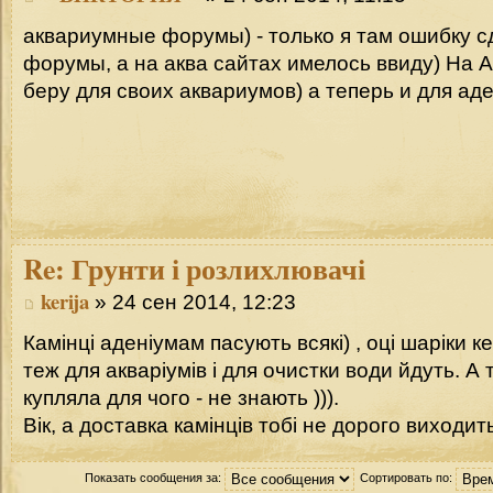
аквариумные форумы) - только я там ошибку с
форумы, а на аква сайтах имелось ввиду) На 
беру для своих аквариумов) а теперь и для ад
Re:
Грунти і розлихлювачі
kerija
» 24 сен 2014, 12:23
Камінці аденіумам пасують всякі) , оці шаріки к
теж для акваріумів і для очистки води йдуть. А
купляла для чого - не знають ))).
Вік, а доставка камінців тобі не дорого виходит
Показать сообщения за:
Сортировать по: