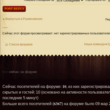
Показать сообщения за:
Сортировать по:
Ответить
Вернуться в Размножение
Пер
Кто
сейчас на форуме
Сейчас этот форум просматривают: нет зарегистрированных пользователей 
Наша команда
•
У
Список форумов
Кто
сейчас на форуме
10
Сейчас посетителей на форуме:
, из них зарегистрирова
скрытых и гостей: 10 (основано на активности пользовате
последние 5 минут)
6367
Больше всего посетителей (
) на форуме было 09 мар 