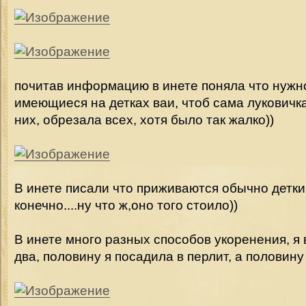
почитав информацию в инете поняла что нужн
имеющиеся на детках ваи, чтоб сама луковичк
них, обрезала всех, хотя было так жалко))
В инете писали что приживаются обычно детки 
конечно....ну что ж,оно того стоило))
В инете много разных способов укоренения, я
два, половину я посадила в перлит, а половину