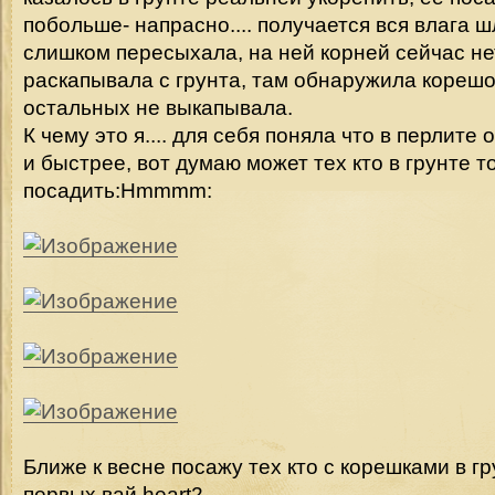
побольше- напрасно.... получается вся влага ш
слишком пересыхала, на ней корней сейчас нет
раскапывала с грунта, там обнаружила корешо
остальных не выкапывала.
К чему это я.... для себя поняла что в перлит
и быстрее, вот думаю может тех кто в грунте т
посадить:Hmmmm:
Ближе к весне посажу тех кто с корешками в гр
первых вай heart2