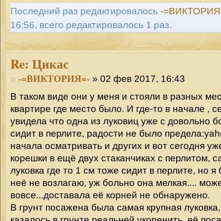
Последний раз редактировалось
-=ВИКТОРИЯ
16:56, всего редактировалось 1 раз.
Re:
Цикас
-=ВИКТОРИЯ=-
» 02 фев 2017, 16:43
В таком виде они у меня и стояли в разных ме
квартире где место было. И где-то в начале , 
увидела что одна из луковиц уже с довольно 
сидит в перлите, радости не было предела:yah
начала осматривать и других и вот сегодня у
корешки в ещё двух стаканчиках с перлитом, 
луковка где то 1 см тоже сидит в перлите, но 
неё не возлагаю, уж больно она мелкая.... мож
вовсе...доставала её корней не обнаружено.
В грунт посажена была самая крупная луковка,
казалось в грунте реальней укоренить, её поса