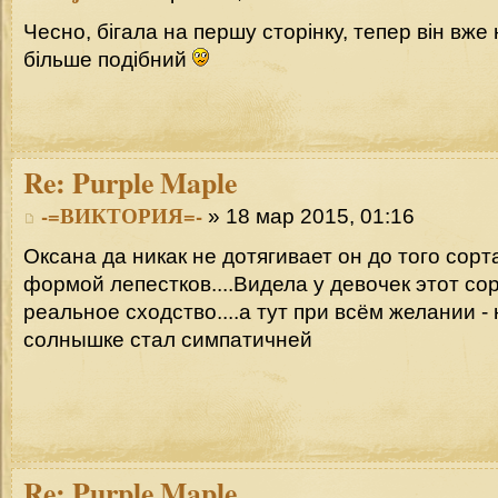
Чесно, бігала на першу сторінку, тепер він вже
більше подібний
Re:
Purple Maple
-=ВИКТОРИЯ=-
» 18 мар 2015, 01:16
Оксана да никак не дотягивает он до того сорт
формой лепестков....Видела у девочек этот сорт
реальное сходство....а тут при всём желании - 
солнышке стал симпатичней
Re:
Purple Maple