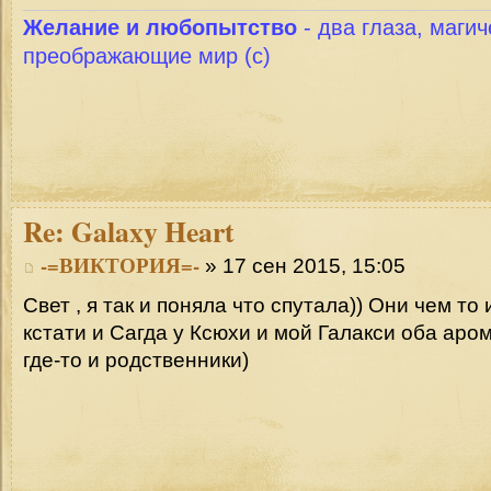
Желание и любопытство
- два глаза, магич
преображающие мир (с)
Re:
Galaxy Heart
-=ВИКТОРИЯ=-
» 17 сен 2015, 15:05
Свет , я так и поняла что спутала)) Они чем то 
кстати и Сагда у Ксюхи и мой Галакси оба аро
где-то и родственники)