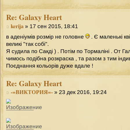
Re:
Galaxy Heart
kerija
» 17 сен 2015, 18:41
в аденіумів розмір не головне
. Є маленькі кві
великі "так собі".
Я судила по Сакді ) . Потім по Тормаліні . От Гал
чимось подібна розкраска , та разом з тим інди
Поєднання кольорів дуже вдале !
Re:
Galaxy Heart
-=ВИКТОРИЯ=-
» 23 дек 2016, 19:24