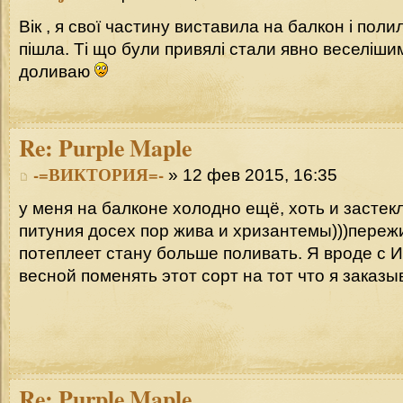
Вік , я свої частину виставила на балкон і поли
пішла. Ті що були привялі стали явно веселіши
доливаю
Re:
Purple Maple
-=ВИКТОРИЯ=-
» 12 фев 2015, 16:35
у меня на балконе холодно ещё, хоть и застекл
питуния досех пор жива и хризантемы)))пережил
потеплеет стану больше поливать. Я вроде с 
весной поменять этот сорт на тот что я заказыв
Re:
Purple Maple