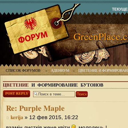
ТЕКУЩЕЕ
GreenPlace.
СПИСОК ФОРУМОВ
»
АДЕНИУМ
»
ЦВЕТЕНИЕ И ФОРМИРОВАН
ЦВЕТЕНИЕ
И ФОРМИРОВАНИЕ БУТОНОВ
Ответить
Re:
Purple Maple
kerija
» 12 фев 2015, 16:22
взамін листків жене квіти
, молодець !