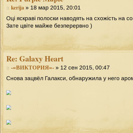
kerija
» 18 мар 2015, 20:01
Оці яскраві полоски наводять на схожість на со
Зате цвіте майже безперервно )
Re:
Galaxy Heart
-=ВИКТОРИЯ=-
» 12 сен 2015, 00:47
Снова зацвёл Галакси, обнаружила у него аром