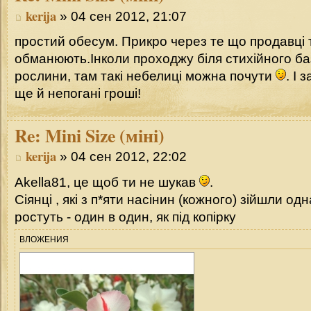
kerija
» 04 сен 2012, 21:07
простий обесум. Прикро через те що продавці 
обманюють.Інколи проходжу біля стихійного б
рослини, там такі небелиці можна почути
. І 
ще й непогані гроші!
Re:
Mini Size (міні)
kerija
» 04 сен 2012, 22:02
Akella81, це щоб ти не шукав
.
Сіянці , які з п*яти насінин (кожного) зійшли одн
ростуть - один в один, як під копірку
ВЛОЖЕНИЯ