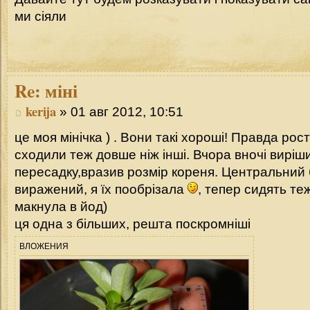
ми сіяли
Re:
міні
kerija
» 01 авг 2012, 10:51
це моя мінічка ) . Вони такі хороші! Правда рос
сходили теж довше ніж інші. Вчора вночі виріш
пересадку,вразив розмір кореня. Центральний 
виражений, я їх пообрізала
, тепер сидять теж 
макнула в йод)
ця одна з більших, решта поскромніші
ВЛОЖЕНИЯ