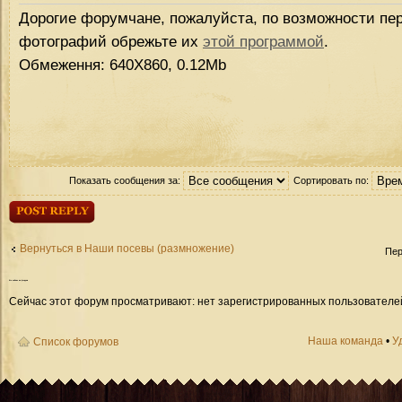
Дорогие форумчане, пожалуйста, по возможности пер
фотографий обрежьте их
этой программой
.
Обмеження: 640Х860, 0.12Mb
Показать сообщения за:
Сортировать по:
Ответить
Вернуться в Наши посевы (размножение)
Пер
Кто
сейчас на форуме
Сейчас этот форум просматривают: нет зарегистрированных пользователей 
Наша команда
•
У
Список форумов