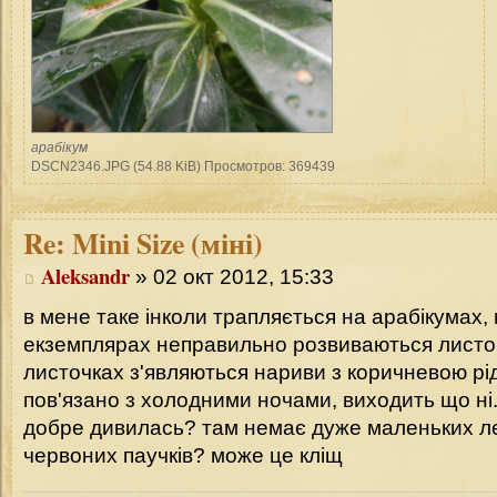
арабікум
DSCN2346.JPG (54.88 KiB) Просмотров: 369439
Re:
Mini Size (міні)
Aleksandr
» 02 окт 2012, 15:33
в мене таке інколи трапляється на арабікумах,
екземплярах неправильно розвиваються листоч
листочках з'являються нариви з коричневою рі
пов'язано з холодними ночами, виходить що ні
добре дивилась? там немає дуже маленьких л
червоних паучків? може це кліщ