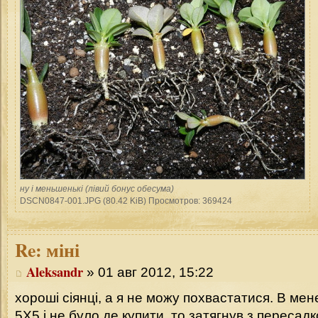
ну і меньшенькі (лівий бонус обесума)
DSCN0847-001.JPG (80.42 KiB) Просмотров: 369424
Re:
міні
Aleksandr
» 01 авг 2012, 15:22
хороші сіянці, а я не можу похвастатися. В мен
5Х5 і не було де купити, то затягнув з пересадк