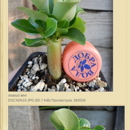
довгий міні
DSCN0919.JPG (85.7 KiB) Просмотров: 369559