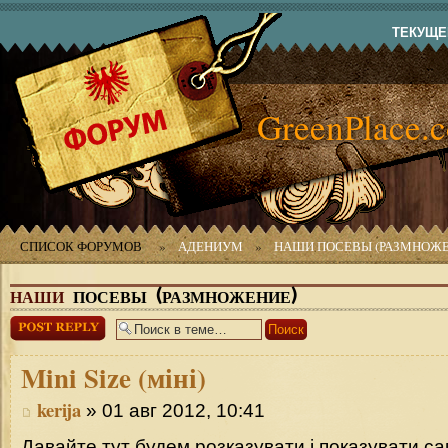
ТЕКУЩЕЕ
GreenPlace.
СПИСОК ФОРУМОВ
»
АДЕНИУМ
»
НАШИ ПОСЕВЫ (РАЗМНОЖЕ
НАШИ
ПОСЕВЫ (РАЗМНОЖЕНИЕ)
Ответить
Mini
Size (міні)
kerija
» 01 авг 2012, 10:41
Давайте тут будем розказувати і показувати сам