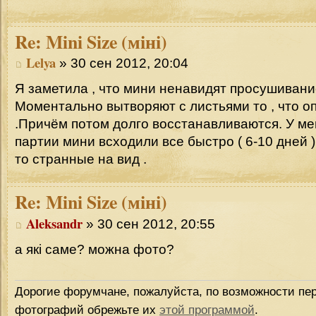
Re:
Mini Size (міні)
Lelya
» 30 сен 2012, 20:04
Я заметила , что мини ненавидят просушивани
Моментально вытворяют с листьями то , что о
.Причём потом долго восстанавливаются. У ме
партии мини всходили все быстро ( 6-10 дней ).
то странные на вид .
Re:
Mini Size (міні)
Aleksandr
» 30 сен 2012, 20:55
а які саме? можна фото?
Дорогие форумчане, пожалуйста, по возможности пер
фотографий обрежьте их
этой программой
.