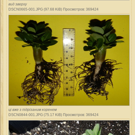
вид зверху
DSCN0665-001.JPG (97.68 KiB) Просмотров: 369424
ці вже з підрізаним коренем
DSCN0844-001.JPG (75.17 KiB) Просмотров: 369424