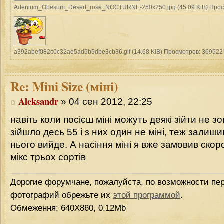
Adenium_Obesum_Desert_rose_NOCTURNE-250x250.jpg (45.09 KiB) Прос
a392abef082c0c32ae5ad5b5dbe3cb36.gif (14.68 KiB) Просмотров: 369522
Re:
Mini Size (міні)
Aleksandr
» 04 сен 2012, 22:25
навіть коли посієш міні можуть деякі зійти не зов
зійшло десь 55 і з них один не міні, теж залиш
нього вийде. А насіння міні я вже замовив скор
мікс трьох сортів
Дорогие форумчане, пожалуйста, по возможности пер
фотографий обрежьте их
этой программой
.
Обмеження: 640Х860, 0.12Mb