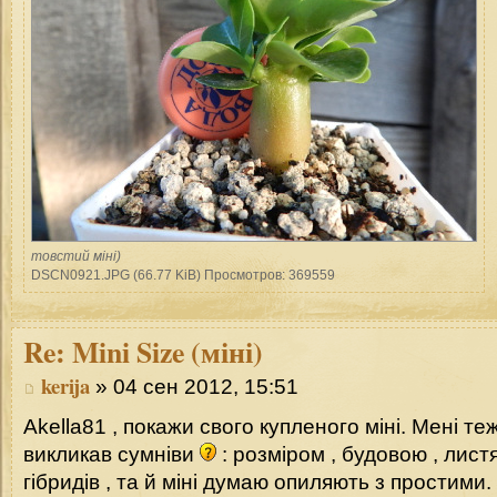
товстий міні)
DSCN0921.JPG (66.77 KiB) Просмотров: 369559
Re:
Mini Size (міні)
kerija
» 04 сен 2012, 15:51
Akella81 , покажи свого купленого міні. Мені теж
викликав сумніви
: розміром , будовою , лист
гібридів , та й міні думаю опиляють з простими