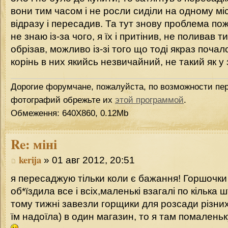
вони тим часом і не росли сиділи на одному місц
відразу і пересадив. Та тут знову проблема пож
не знаю із-за чого, я їх і притінив, не поливав т
обрізав, можливо із-зі того що тоді якраз поча
корінь в них якийсь незвичайний, не такий як у
Дорогие форумчане, пожалуйста, по возможности пер
фотографий обрежьте их
этой программой
.
Обмеження: 640Х860, 0.12Mb
Re:
міні
kerija
» 01 авг 2012, 20:51
я пересаджую тільки коли є бажання! Горшочки 
об*їздила все і всіх,маленькі взагалі по кілька
тому тижні завезли горщики для розсади різних
їм надоїла) в один магазин, то я там помален