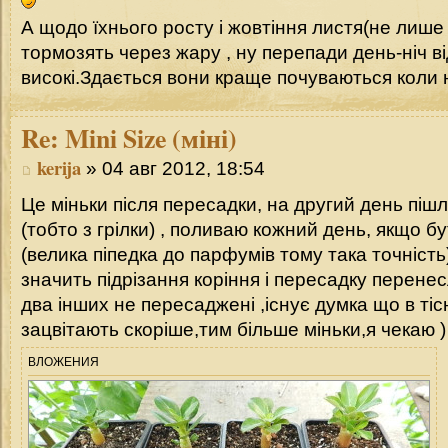
А щодо їхнього росту і жовтіння листя(не лише
тормозять через жару , ну перепади день-ніч в
високі.Здається вони краще почуваються коли н
Re:
Mini Size (міні)
kerija
» 04 авг 2012, 18:54
Це міньки після пересадки, на другий день піш
(тобто з грілки) , поливаю кожний день, якщо 
(велика піпедка до парфумів тому така точність
значить підрізання коріння і пересадку перене
два інших не пересаджені ,існує думка що в ті
зацвітають скоріше,тим більше міньки,я чекаю )
ВЛОЖЕНИЯ