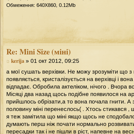
Обмеження: 640Х860, 0.12Mb
Re:
Mini Size (міні)
kerija
» 01 окт 2012, 09:25
а мої сушать верхівки. Не можу зрозуміти що з 
появляється, кристалізується на верхівці і вон
відпадає. Обробила актеліком, нічого . Вчора в
Місяці два назад щось подібне появилося на ар
прийшлось обрізати,а то вона почала гнити. А
половину міні перенеслось( . Хтось стикався , 
я теж замітила що міні якщо щось не сподобало
думають перш ніж почати нормально розвивати
пересадки так і не пішли в ріст, напевне на вес