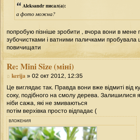
Aleksandr писал(а):
а фото можна?
попробую пізніше зробити , вчора вони в мене 
зубочистками і ватними паличками пробувала 
повичищати
Re:
Mini Size (міні)
kerija
» 02 окт 2012, 12:35
Це виглядає так. Правда вони вже відмиті від к
соку, подібного на смолу дерева. Залишилися я
ніби сажа, які не змиваються
потім верхівка просто відпадає (
ВЛОЖЕНИЯ