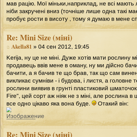
мав рацію. Мої міньки,наприклад, не всі мають
ніби закручені вниз (точніше лише одна такі має:
пробує рости в висоту , тому я думаю в мене сп
Re:
Mini Size (міні)
Akella81
» 04 сен 2012, 19:45
Kerija, ну це не міні. Дуже хотів мати рослину м
продавець ввів мене в оману, ну ми дійсно ба
бачити, а я бачив те що брав, так що сам вине
викликає сумніви - і будова, і листя, а головне 
рослини виявив в грунті пластиковий шматочок
Fire", цей сорт аж ніяк не з міні, але рослина в
все одно цікаво яка вона буде.
Отакий він:
Re:
Mini Size (міні)