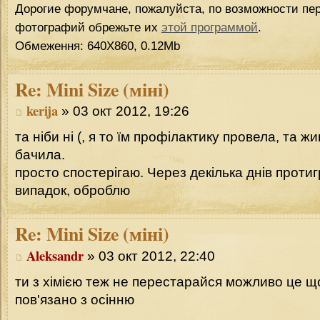
Дорогие форумчане, пожалуйста, по возможности пер
фотографий обрежьте их
этой программой
.
Обмеження: 640Х860, 0.12Mb
Re:
Mini Size (міні)
kerija
» 03 окт 2012, 19:26
та ніби ні (, я то їм профілактику провела, та ж
бачила.
просто спостерігаю. Через декілька днів проти
випадок, оброблю
Re:
Mini Size (міні)
Aleksandr
» 03 окт 2012, 22:40
ти з хімією теж не перестарайся можливо це щ
пов'язано з осінню