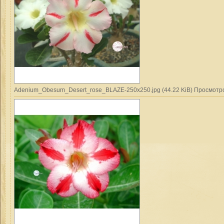
Adenium_Obesum_Desert_rose_BLAZE-250x250.jpg (44.22 KiB) Просмотр