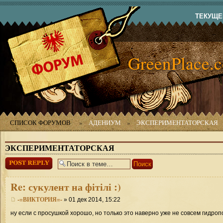
ТЕКУЩЕЕ
GreenPlace.
СПИСОК ФОРУМОВ
»
АДЕНИУМ
»
ЭКСПЕРИМЕНТАТОРСКАЯ
ЭКСПЕРИМЕНТАТОРСКАЯ
Ответить
Re: сукулент на фітілі :)
-=ВИКТОРИЯ=-
» 01 дек 2014, 15:22
ну если с просушкой хорошо, но только это наверно уже не совсем гидроп