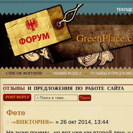
ТЕКУЩЕЕ
GreenPlace.
СПИСОК ФОРУМОВ
»
ОБЩИЙ РАЗДЕЛ
»
ОТЗЫВЫ И ПРЕДЛОЖЕН
ОТЗЫВЫ
И ПРЕДЛОЖЕНИЯ ПО РАБОТЕ САЙТА
Ответить
Фото
-=ВИКТОРИЯ=-
» 26 окт 2014, 13:44
Не знаю почему , но вот уже как второй день у