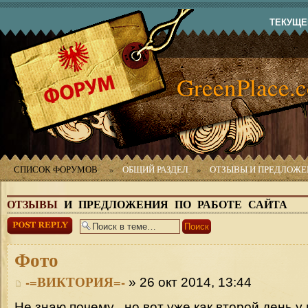
ТЕКУЩЕЕ
GreenPlace.
СПИСОК ФОРУМОВ
»
ОБЩИЙ РАЗДЕЛ
»
ОТЗЫВЫ И ПРЕДЛОЖЕН
ОТЗЫВЫ
И ПРЕДЛОЖЕНИЯ ПО РАБОТЕ САЙТА
Ответить
Фото
-=ВИКТОРИЯ=-
» 26 окт 2014, 13:44
Не знаю почему , но вот уже как второй день у