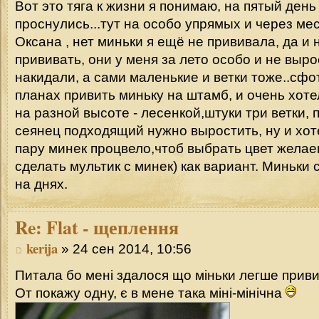
Вот это тяга к жизни я понимаю, на пятый день
проснулись...тут на особо упрямых и через ме
Оксана , нет миньки я ещё не прививала, да и н
прививать, они у меня за лето особо и не выро
накидали, а сами маленькие и ветки тоже..сфо
планах привить миньку на штамб, и очень хоте
на разной высоте - лесенкой,штуки три ветки,
сеянец подходящий нужно выростить, ну и хот
пару минек процвело,чтоб выбрать цвет жела
сделать мультик с минек) как вариант. Миньки
на днях.
Re:
Flat - щеплення
kerija
» 24 сен 2014, 10:56
Питала бо мені здалося що міньки легше прив
От покажу одну, є в мене така міні-мінічна