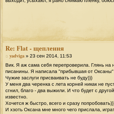
выходит, усыхают, я рано снимаю плёнку, боюсь
Re:
Flat - щеплення
yadviga
» 23 сен 2014, 11:53
Вик. Я аж сама себя перепроверила. Глянь на
писанины. Я написала "прибывшая от Оксаны
Чужие заслуги присваивать не буду)))
У меня два черенка с лета корней никак не пус
сгнил, благо - два выжили. И что будет с друго
известно.
Хочется ж быстро, всего и сразу попробовать))
И хзоть Оксана мне много чего прислала, игра