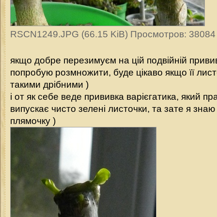
RSCN1249.JPG (66.15 KiB) Просмотров: 38084
якщо добре перезимуєм на цій подвійній привив
попробую розмножити, буде цікаво якщо її лист
такими дрібними )
і от як себе веде прививка варієгатика, який пр
випускає чисто зелені листочки, та зате я знаю
плямочку )