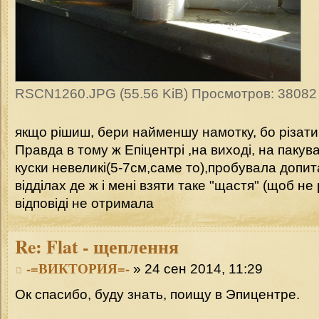
RSCN1260.JPG (55.56 KiB) Просмотров: 38082
якщо рішиш, бери найменшу намотку, бо різати
Правда в тому ж Епіцентрі ,на виході, на пакува
куски невеликі(5-7см,саме то),пробувала допит
відділах де ж і мені взяти таке "щастя" (щоб не 
відповіді не отримала
Re:
Flat - щеплення
-=ВИКТОРИЯ=-
» 24 сен 2014, 11:29
Ок спасибо, буду знать, поищу в Эпицентре.