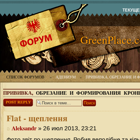
ТЕКУЩЕЕ
GreenPlace.
СПИСОК ФОРУМОВ
»
АДЕНИУМ
»
ПРИВИВКА, ОБРЕЗАНИЕ И
ПРИВИВКА,
ОБРЕЗАНИЕ И ФОРМИРОВАНИЯ КРОН
Ответить
Flat
- щеплення
Aleksandr
» 26 июл 2013, 23:21
Фото звіт по щеплення. Робив веподібне та кі