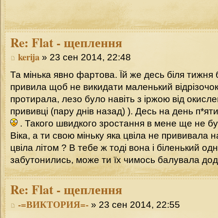
Re:
Flat - щеплення
kerija
» 23 сен 2014, 22:48
Та мінька явно фартова. Їй же десь біля тижня 
привила щоб не викидати маленький відрізочок
протирала, лезо було навіть з іржою від окисл
прививці (пару днів назад) ). Десь на день п*я
. Такого швидкого зростання в мене ще не б
Віка, а ти свою міньку яка цвіла не прививала 
цвіла літом ? В тебе ж тоді вона і біленький о
забутонились, може ти їх чимось балувала до
Re:
Flat - щеплення
-=ВИКТОРИЯ=-
» 23 сен 2014, 22:55