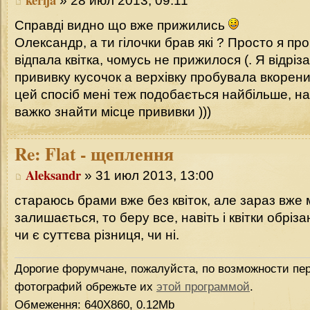
» 28 июл 2013, 09:11
Справді видно що вже прижились
Олександр, а ти гілочки брав які ? Просто я пр
відпала квітка, чомусь не прижилося (. Я відріз
прививку кусочок а верхівку пробувала вкорени
цей спосіб мені теж подобається найбільше, на
важко знайти місце прививки )))
Re:
Flat - щеплення
Aleksandr
» 31 июл 2013, 13:00
стараюсь брами вже без квіток, але зараз вже
залишається, то беру все, навіть і квітки обріз
чи є суттєва різниця, чи ні.
Дорогие форумчане, пожалуйста, по возможности пер
фотографий обрежьте их
этой программой
.
Обмеження: 640Х860, 0.12Mb