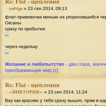
Re:
Flat - щеплення
yadviga
» 23 сен 2014, 09:13
флат-прививочка миньки на укоренившийся че
Оксаны
сразу по прибытии
через недельку
Желание и любопытство
- два глаза, магич
преображающие мир (с)
Re:
Flat - щеплення
-=ВИКТОРИЯ=-
» 23 сен 2014, 11:24
Вау как красиво у тебя сразу вышло, прям в ид