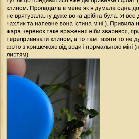
тут якщо придивитися вже дві прививки і флат 
клином. Пропадала в мене як я думала одна дох
не врятувала,ну дуже вона дрібна була. Я все
чахлик та напевне вона істина міні ). Привила 
жара черенок таке враження ніби зварився, пр
перепрививати клином, а то там і взяти то не 
фото з кришечкою від води і нормальною міні (
листям)