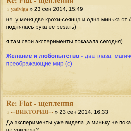
yadviga
» 23 сен 2014, 15:49
не. у меня две крохи-сеянца и одна минька от
поднялась рука ее резать)
я там свои эксперименты показала сегодня)
Желание и любопытство
- два глаза, магич
преображающие мир (с)
Re:
Flat - щеплення
-=ВИКТОРИЯ=-
» 23 сен 2014, 16:33
Да эксперименты уже видела ,а миньку не пок
не увидела?