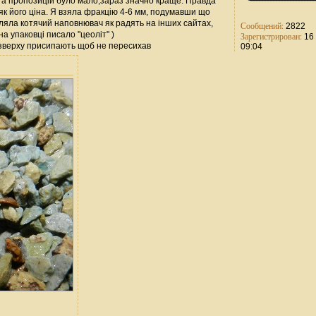
а та пропозицій було мало,зараз значно краще. Правда
як його ціна. Я взяла фракцію 4-6 мм, подумавши що
пляла котячий наповнювач як радять на інших сайтах,
Сообщений:
2822
на упаковці писало "цеоліт" )
Зарегистрирован:
16 
нт зверху присипають щоб не пересихав
09:04