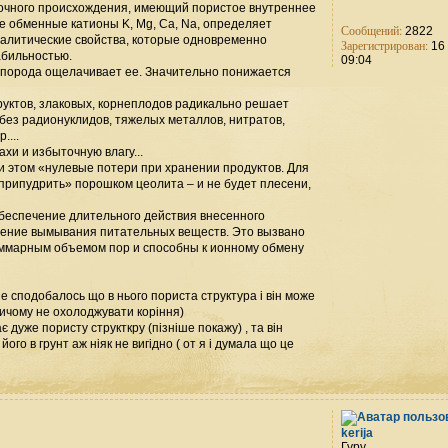
адочного происхождения, имеющий пористое внутреннее
е обменные катионы K, Mg, Ca, Na, определяет
Сообщений:
2822
алитические свойства, которые одновременно
Зарегистрирован:
16 
абильностью.
09:04
ая порода ощелачивает ее. Значительно понижается
уктов, злаковых, корнеплодов радикально решает
без радионуклидов, тяжелых металлов, нитратов,
....
хи и избыточную влагу...
ри этом «нулевые потери при хранении продуктов. Для
«припудрить» порошком цеолита – и не будет плесени,
 обеспечение длительного действия внесенного
ение вымывания питательных веществ. Это вызвано
уммарным объемом пор и способны к ионному обмену
ьше сподобалось що в нього пориста структура і він може
ричому не охолоджувати коріння)
є дуже пористу структкру (пізніше покажу) , та він
ого в грунт аж ніяк не вигідно ( от я і думала що це
kerija
Гуру