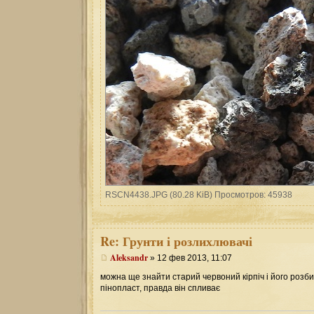
RSCN4438.JPG (80.28 KiB) Просмотров: 45938
Re:
Грунти і розлихлювачі
Aleksandr
» 12 фев 2013, 11:07
можна ще знайти старий червоний кірпіч і його розб
пінопласт, правда він спливає