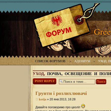
Gree
СПИСОК ФОРУМОВ
»
АДЕНИУМ
»
УХОД, 
УХОД,
ПОЧВА, ОСВЕЩЕНИЕ И ПОЛИ
Ответить
Грунти
і розлихлювачі
kerija
» 20 янв 2013, 16:28
Давайте поговоримо про цеоліт