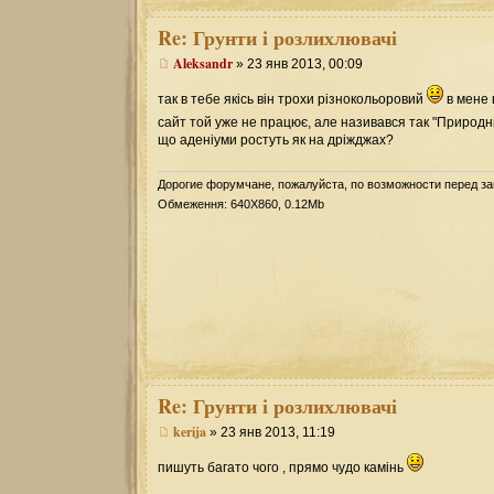
Re:
Грунти і розлихлювачі
Aleksandr
» 23 янв 2013, 00:09
так в тебе якісь він трохи різнокольоровий
в мене в
сайт той уже не працює, але називався так "Природн
що аденіуми ростуть як на дріжджах?
Дорогие форумчане, пожалуйста, по возможности перед з
Обмеження: 640Х860, 0.12Mb
Re:
Грунти і розлихлювачі
kerija
» 23 янв 2013, 11:19
пишуть багато чого , прямо чудо камінь