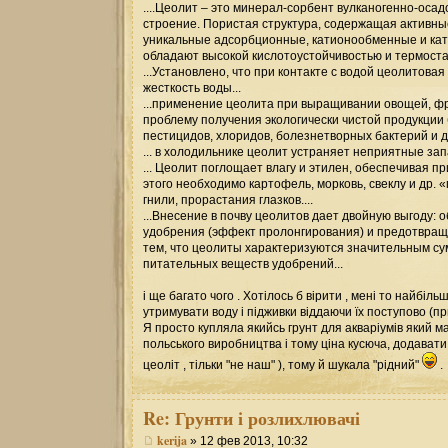
....Цеолит – это минерал-сорбент вулканогенно-ос
строение. Пористая структура, содержащая активны
уникальные адсорбционные, катионообменные и кат
обладают высокой кислотоустойчивостью и термост
...Установлено, что при контакте с водой цеолитов
жесткость воды...
...применение цеолита при выращивании овощей, фр
проблему получения экологически чистой продукции 
пестицидов, хлоридов, болезнетворных бактерий и др
... в холодильнике цеолит устраняет неприятные запа
... Цеолит поглощает влагу и этилен, обеспечивая п
этого необходимо картофель, морковь, свеклу и др. 
гнили, прорастания глазков....
...Внесение в почву цеолитов дает двойную выгоду:
удобрения (эффект пролонгирования) и предотвращ
тем, что цеолиты характеризуются значительным с
питательных веществ удобрений...
і ще багато чого . Хотілось б вірити , мені то найбіл
утримувати воду і підживки віддаючи їх поступово (п
Я просто купляла якийсь грунт для акваріумів який ма
польського виробництва і тому ціна кусюча, додавати й
цеоліт , тільки "не наш" ), тому й шукала "рідний"
.
Re:
Грунти і розлихлювачі
kerija
» 12 фев 2013, 10:32