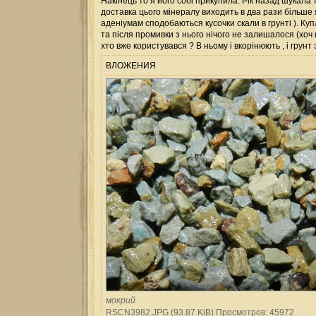
Накінець то я його собі прикупила. Рік назад шукал
доставка цього мінералу виходить в два рази більше 
аденіумам сподобаються кусочки скали в грунті ). Ку
та після промивки з нього нічого не залишалося (хоч 
хто вже користувався ? В ньому і вкорінюють , і гру
ВЛОЖЕНИЯ
мокрий
RSCN3982.JPG (93.87 KiB) Просмотров: 45972