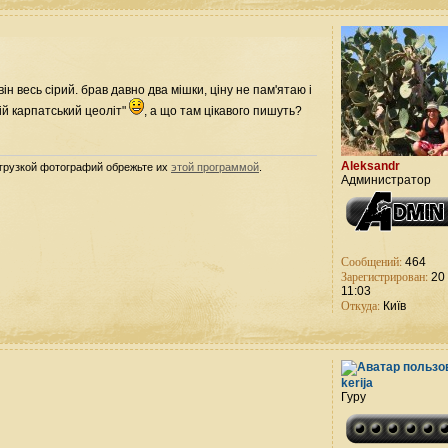
ін весь сірий. брав давно два мішки, ціну не пам'ятаю і
ій карпатський цеоліт"
, а що там цікавого пишуть?
Aleksandr
агрузкой фотографий обрежьте их
этой программой
.
Администратор
Сообщений:
464
Зарегистрирован:
20 
11:03
Откуда:
Київ
kerija
Гуру