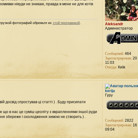
ромивки нікуди не зникаю, правда в мене не для котів
агрузкой фотографий обрежьте их
этой программой
.
Aleksandr
Администратор
Сообщений:
464
Зарегистрирован:
20 
11:03
Откуда:
Київ
kerija
Гуру
ій досвід спростував ці статті ) . Буду присипати
 те що в нас це суміш цеоліту з вкрапленнями іншої руди
кання збереже і охолодження зимою не створить ) .
Сообщений:
2822
Зарегистрирован:
16 
09:04