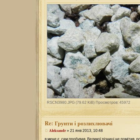
RSCN3980.JPG (79.62 KiB) Просмотров: 45972
Re:
Грунти і розлихлювачі
Aleksandr
» 21 янв 2013, 10:48
в мене є, сам пробував. Великої різниці не помітив, 