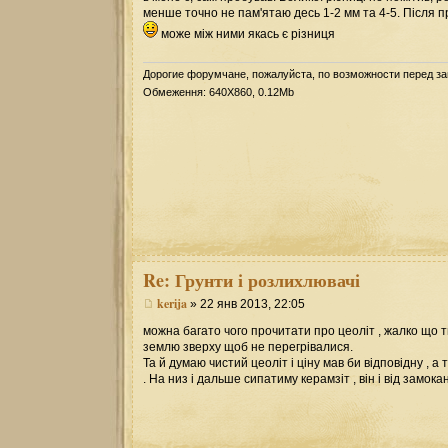
менше точно не пам'ятаю десь 1-2 мм та 4-5. Після п
може між ними якась є різниця
Дорогие форумчане, пожалуйста, по возможности перед з
Обмеження: 640Х860, 0.12Mb
Re:
Грунти і розлихлювачі
kerija
» 22 янв 2013, 22:05
можна багато чого прочитати про цеоліт , жалко що тв
землю зверху щоб не перегрівалися.
Та й думаю чистий цеоліт і ціну мав би відповідну , а
. На низ і дальше сипатиму керамзіт , він і від замо