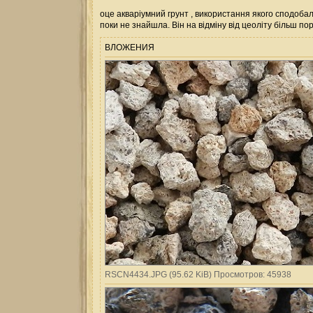
оце акваріумний грунт , використання якого сподобало
поки не знайшла. Він на відміну від цеоліту більш п
ВЛОЖЕНИЯ
RSCN4434.JPG (95.62 KiB) Просмотров: 45938