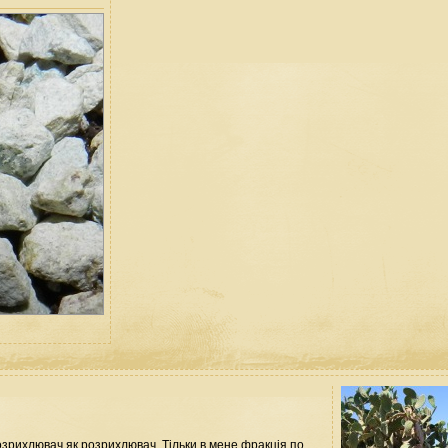
розрихлювач як розрихлювач. Тільки в мене фракція по