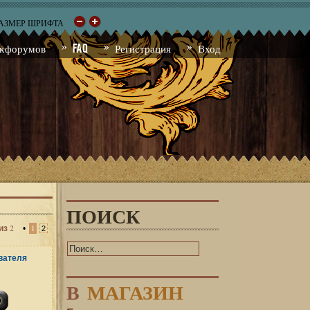
РАЗМЕР ШРИФТА
к форумов
FAQ
Регистрация
Вход
ПОИСК
2
из
•
1
2
В
МАГАЗИН