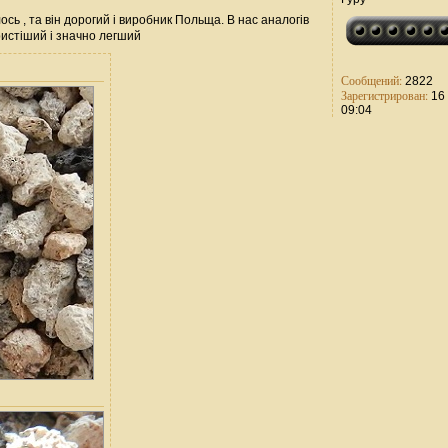
сь , та він дорогий і виробник Польща. В нас аналогів
ористіший і значно легший
Сообщений:
2822
Зарегистрирован:
16 
09:04