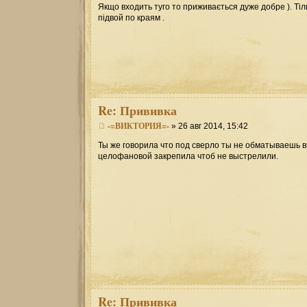
Якщо входить туго то приживається дуже добре ). Тіл
підвой по краям .
Re:
Прививка
-=ВИКТОРИЯ=-
» 26 авг 2014, 15:42
Ты же говорила что под сверло ты не обматываешь в
целофановой закрепила чтоб не выстрелили.
Re:
Прививка