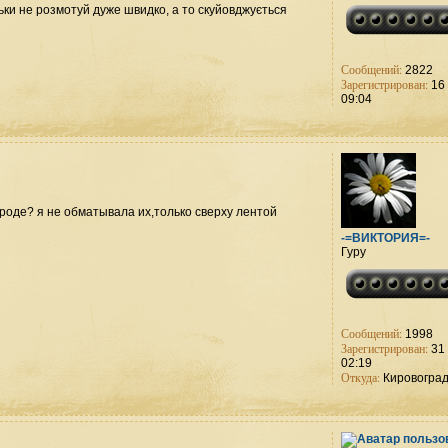
ьки не розмотуй дуже швидко, а то скуйовджується
Сообщений:
2822
Зарегистрирован:
16 
09:04
роде? я не обматывала их,только сверху лентой
-=ВИКТОРИЯ=-
Гуру
Сообщений:
1998
Зарегистрирован:
31 
02:19
Откуда:
Кировогра