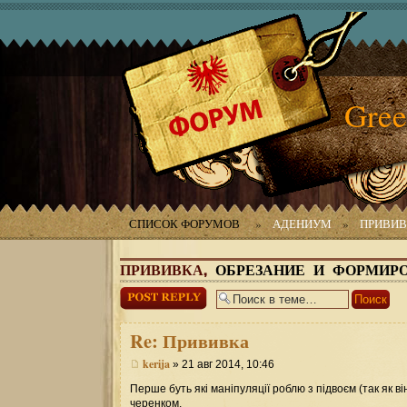
Gree
СПИСОК ФОРУМОВ
»
АДЕНИУМ
»
ПРИВИВ
ПРИВИВКА,
ОБРЕЗАНИЕ И ФОРМИР
Ответить
Re:
Прививка
kerija
» 21 авг 2014, 10:46
Перше буть які маніпуляції роблю з підвоєм (так як він
черенком.