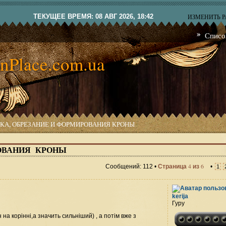
ТЕКУЩЕЕ ВРЕМЯ: 08 АВГ 2026, 18:42
ИЗМЕНИТЬ 
Списо
nPlace.com.ua
КА, ОБРЕЗАНИЕ И ФОРМИРОВАНИЯ КРОНЫ
ОВАНИЯ КРОНЫ
4
6
Сообщений: 112 •
Страница
из
•
1
kerija
Гуру
 на корінні,а значить сильніший) , а потім вже з