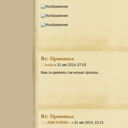
Re:
Прививка
kerija
» 31 авг 2014, 07:03
Віка,ти дивлюсь так низько зрізаєш...
Re:
Прививка
-=ВИКТОРИЯ=-
» 31 авг 2014, 10:13