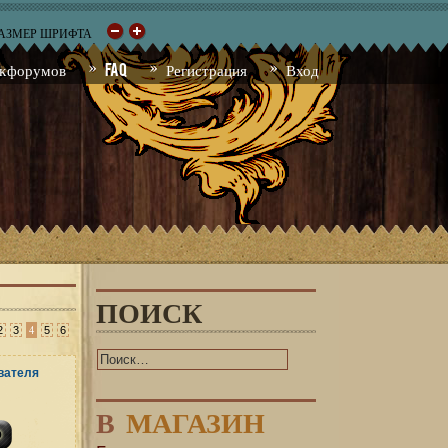
РАЗМЕР ШРИФТА
к форумов
FAQ
Регистрация
Вход
ПОИСК
4
2
3
5
6
В
МАГАЗИН