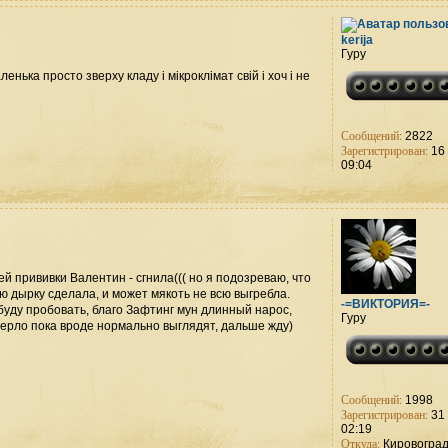
kerija
Гуру
енька просто зверху кладу і мікроклімат свій і хоч і не
Сообщений:
2822
Зарегистрирован:
16 
09:04
 прививки Валентин - сгнила((( но я подозреваю, что
ю дырку сделала, и может мякоть не всю выгребла.
-=ВИКТОРИЯ=-
буду пробовать, благо Зафтинг мун длинный нарос,
Гуру
верло пока вроде нормально выглядят, дальше жду)
Сообщений:
1998
Зарегистрирован:
31 
02:19
Откуда:
Кировогра