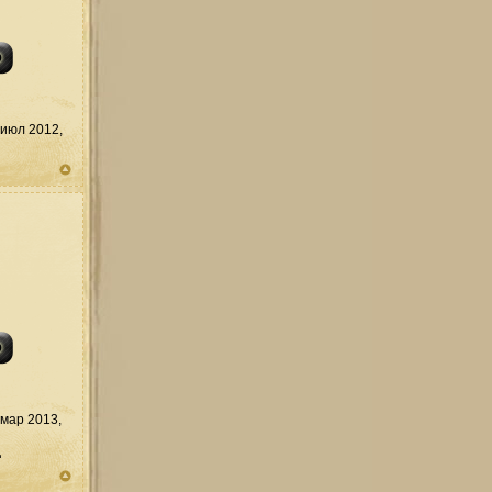
июл 2012,
мар 2013,
д