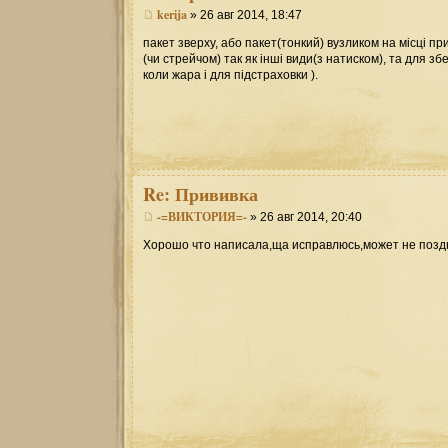
kerija
» 26 авг 2014, 18:47
пакет зверху, або пакет(тонкий) вузликом на місці п
(чи стрейчом) так як інші види(з натиском), та для 
коли жара і для підстраховки ).
Re:
Прививка
-=ВИКТОРИЯ=-
» 26 авг 2014, 20:40
Хорошо что написала,ща исправлюсь,может не поздн