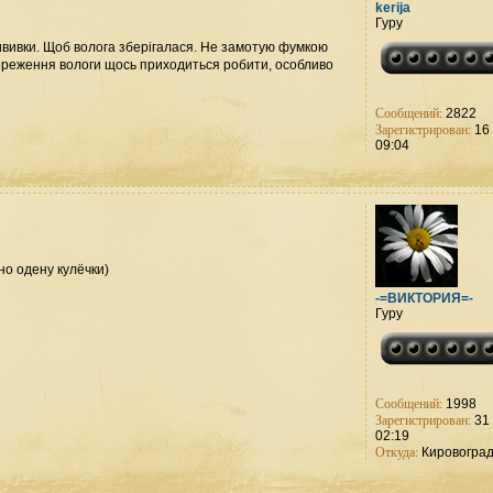
kerija
Гуру
рививки. Щоб волога зберігалася. Не замотую фумкою
збереження вологи щось приходиться робити, особливо
Сообщений:
2822
Зарегистрирован:
16 
09:04
о одену кулёчки)
-=ВИКТОРИЯ=-
Гуру
Сообщений:
1998
Зарегистрирован:
31 
02:19
Откуда:
Кировогра