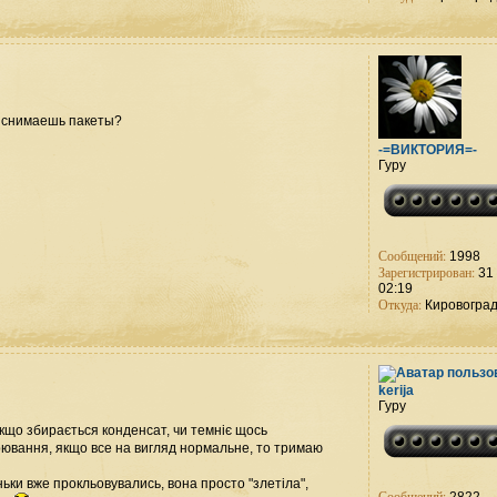
 , снимаешь пакеты?
-=ВИКТОРИЯ=-
Гуру
Сообщений:
1998
Зарегистрирован:
31 
02:19
Откуда:
Кировогра
kerija
Гуру
Якщо збирається конденсат, чи темніє щось
трювання, якщо все на вигляд нормальне, то тримаю
ньки вже прокльовувались, вона просто "злетіла",
Сообщений: