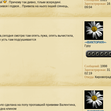
2822
ий
. Причому так дивно, тільки всередині.
Зарегистрирован:
16 
ивоя і підвоя... Привила на нього інший сіянець,
09:04
а,сегодня смотрю там опять лужа, опять вычистила,
п усть там подсушивается
-=ВИКТОРИЯ=-
Гуру
Сообщений:
1998
Зарегистрирован:
31 
02:19
Откуда:
Кировогра
ерло сделана на попу пропавшей прививки Валентина,
 одна клином