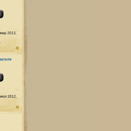
мар 2013,
д
июл 2012,