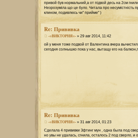
привой був нормальний,а от підвой десь на 2см гнил
Незрозуміла що це було. Читала про несумістність пр
клином, подивлюсь чи" прийме" )
Re:
Прививка
-=ВИКТОРИЯ=-
» 29 авг 2014, 11:42
ой у меня тоже подвой от Валентина вчера вычистил
сегодня солнышко пока у нас, вытащу его на балкон,
Re:
Прививка
-=ВИКТОРИЯ=-
» 31 авг 2014, 01:23
Сделала 4 прививки Зфтинг мун , одна была под св
но увы не удалась, сгнила, осталось 2 под сверло, и