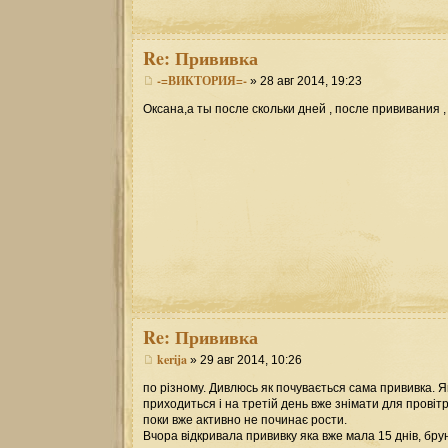
Re:
Прививка
-=ВИКТОРИЯ=-
» 28 авг 2014, 19:23
Оксана,а ты после скольки дней , после прививания
Re:
Прививка
kerija
» 29 авг 2014, 10:26
по різному. Дивлюсь як почувається сама прививка. 
приходиться і на третій день вже знімати для прові
поки вже активно не починає рости.
Вчора відкривала прививку яка вже мала 15 днів, бру