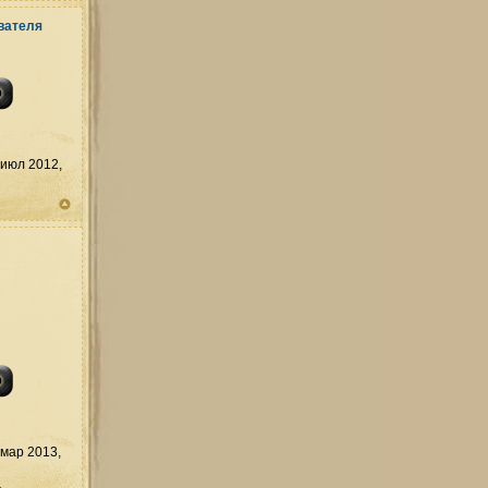
июл 2012,
мар 2013,
д