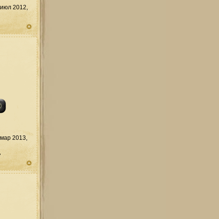
июл 2012,
мар 2013,
д