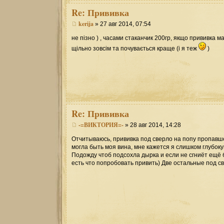
Re:
Прививка
kerija
» 27 авг 2014, 07:54
не пізно ) , часами стаканчик 200гр, якщо прививка мал
щільно зовсім та почувається краще (і я теж
)
Re:
Прививка
-=ВИКТОРИЯ=-
» 28 авг 2014, 14:28
Отчитываюсь, прививка под сверло на попу пропавшей
могла быть моя вина, мне кажется я слишком глубоку
Подожду чтоб подсохла дырка и если не сгниёт ещё 
есть что попробовать привить) Две остальные под с