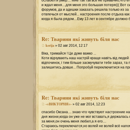
ослабел и умер.... Мне так так всё не привычно,что 
и ждал меня....для меня это большая потеря((( Вот 
форумов, да и адешки заказать решила только из за 
отвлечься от мыслей... настроения после отдыха как
когда я была рядом....Ему 13 лет в сентябре должно б
Re:
Тварини які живуть біля нас
kerija
» 02 авг 2014, 12:17
Віка, тримайся ! Це дуже важко ...
Коти відчувають наш настрій краще навіть від людей 
відпочинок, і тим більше засмучувати тебе зараз, та пр
залишитись довше... Попробуй переключитися на приє
Re:
Тварини які живуть біля нас
-=ВИКТОРИЯ=-
» 02 авг 2014, 12:23
спасибо Оксана.... знаю что чувствуют настроение н
дня жизни,когда он уже не мог вставать,я держалась
за меня,он очень меня любил,а я его....
Стараюсь переключатся,но волей не волей всё напом