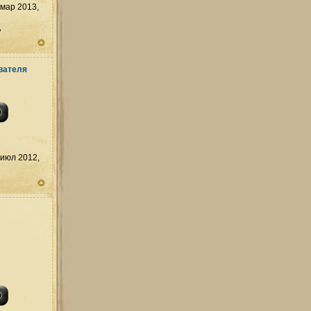
мар 2013,
д
июл 2012,