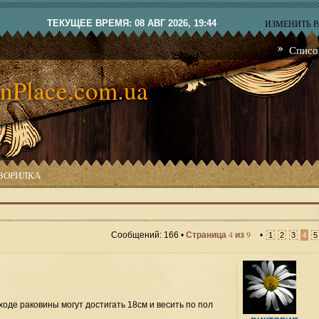
ТЕКУЩЕЕ ВРЕМЯ: 08 АВГ 2026, 19:44
ИЗМЕНИТЬ 
Списо
nPlace.com.ua
ВОРИЛКА
4
9
Сообщений: 166 •
Страница
из
•
4
1
2
3
5
оде раковины могут достигать 18см и весить по пол