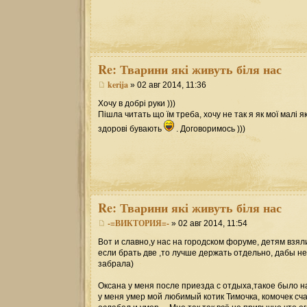
Re:
Тварини які живуть біля нас
kerija
» 02 авг 2014, 11:36
Хочу в добрі руки )))
Пішла читать що їм треба, хочу не так я як мої малі 
здорові бувають
. Договоримось )))
Re:
Тварини які живуть біля нас
-=ВИКТОРИЯ=-
» 02 авг 2014, 11:54
Вот и славно,у нас на городском форуме, детям взяли
если брать две ,то лучше держать отдельно, дабы н
забрала)
Оксана у меня после приезда с отдыха,такое было н
у меня умер мой любимый котик Тимочка, комочек счас