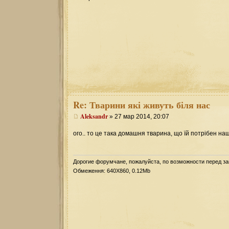
Re:
Тварини які живуть біля нас
Aleksandr
» 27 мар 2014, 20:07
ого.. то це така домашня тварина, що їй потрібен на
Дорогие форумчане, пожалуйста, по возможности перед з
Обмеження: 640Х860, 0.12Mb