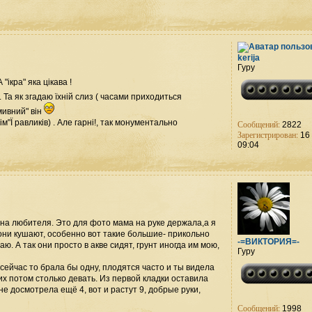
kerija
Гуру
"ікра" яка цікава !
. Та як згадаю їхній слиз ( часами приходиться
мивний" він
ім"Ї равликів) . Але гарні!, так монументально
Сообщений:
2822
Зарегистрирован:
16 
09:04
е на любителя. Это для фото мама на руке держала,а я
они кушают, особенно вот такие большие- прикольно
-=ВИКТОРИЯ=-
аю. А так они просто в акве сидят, грунт иногда им мою,
Гуру
сейчас то брала бы одну, плодятся часто и ты видела
 их потом столько девать. Из первой кладки оставила
не досмотрела ещё 4, вот и растут 9, добрые руки,
Сообщений:
1998