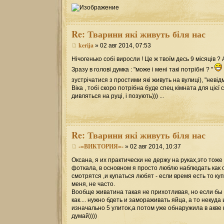
Re:
Тварини які живуть біля нас
kerija
» 02 авг 2014, 07:53
Нічогенько собі виросли ! Це ж твоїм десь 9 місяців ? А 
Зразу в голові думка : "може і мені такі потрібні ? "
зустрічатися з простими які живуть на вулиці), "невід
Віка , тобі скоро потрібна буде спец кімната для цієї с
дивляться на руці, і позують))) ...
Re:
Тварини які живуть біля нас
-=ВИКТОРИЯ=-
» 02 авг 2014, 10:37
Оксана, я их практически не держу на руках,это тож
фоткала, в основном я просто люблю наблюдать как 
смотрятся ,и купаться любят - если время есть то куп
меня, не часто.
Вообще живатина такая не прихотливая, но если бы 
как.... нужно бдеть и замораживать яйца, а то некуда
изначально 5 улиток,а потом уже обнаружила в акве 
думай))))