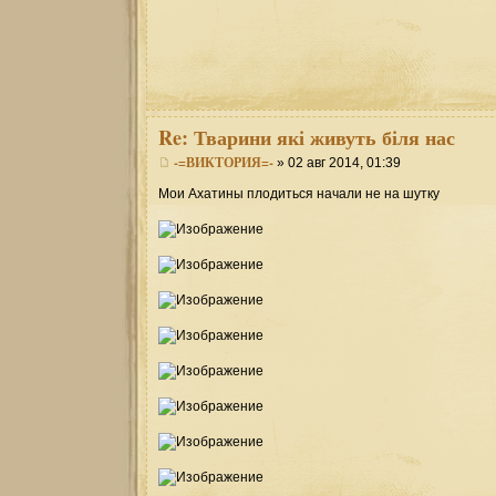
Re:
Тварини які живуть біля нас
-=ВИКТОРИЯ=-
» 02 авг 2014, 01:39
Мои Ахатины плодиться начали не на шутку