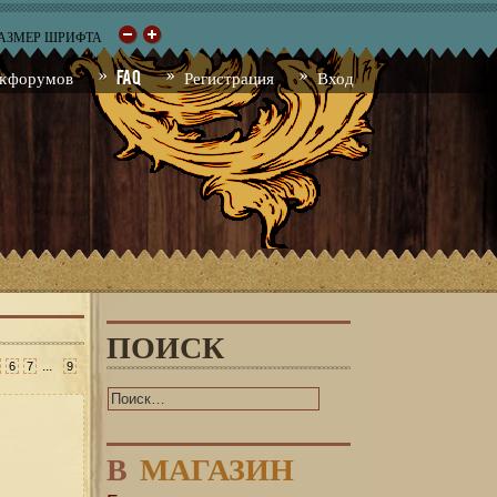
РАЗМЕР ШРИФТА
к форумов
FAQ
Регистрация
Вход
ПОИСК
...
6
7
9
В
МАГАЗИН