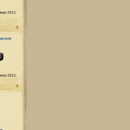
мар 2013,
д
июл 2012,