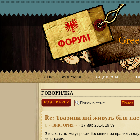
Gree
СПИСОК ФОРУМОВ
»
ОБЩИЙ РАЗДЕЛ
»
ГО
ГОВОРИЛКА
Ответить
Re:
Тварини які живуть біля нас
-=ВИКТОРИЯ=-
» 27 мар 2014, 19:59
Это ахатины могут рости большии при правильном ух
килограмма.