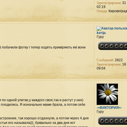
Зарегистрирован:
31 
02:19
Откуда:
Кировогра
kerija
Гуру
які побачили фотку і тепер ходять приміряють які вони
Сообщений:
2822
Зарегистрирован:
16 
09:04
 по одной улитке,у каждого своя,так и растут у них)
е плодились. Я изначально маме брала, а потом себе
-=ВИКТОРИЯ=-
Гуру
астроение, так хорошо отдахнули, а потом через 4 дня
тья его называла(((, буквально за два дня кот