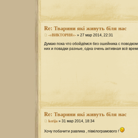
Re:
Тварини які живуть біля нас
-=ВИКТОРИЯ=-
» 27 мар 2014, 22:31
Думаю пока что обойдёмся без ошейника с поводком, в
них и повадки разные, одна очень активная всё время
Re:
Тварини які живуть біля нас
kerija
» 31 мар 2014, 18:34
Хочу побачити равлика , півкілограмового !