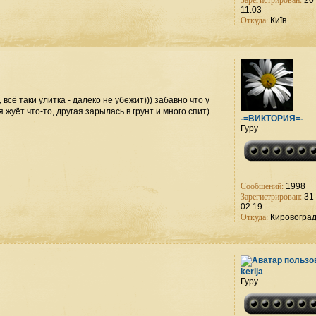
20 
11:03
Откуда:
Київ
сё таки улитка - далеко не убежит))) забавно что у
 жуёт что-то, другая зарылась в грунт и много спит)
-=ВИКТОРИЯ=-
Гуру
Сообщений:
1998
Зарегистрирован:
31 
02:19
Откуда:
Кировогра
kerija
Гуру