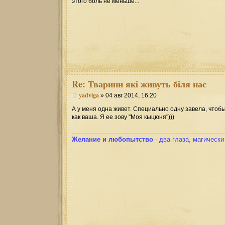
этого боль не меньше...
Re:
Тварини які живуть біля нас
yadviga
» 04 авг 2014, 16:20
А у меня одна живет. Специально одну завела, чтоб
как ваша. Я ее зову "Моя кыцюня")))
Желание и любопытство
- два глаза, магическ