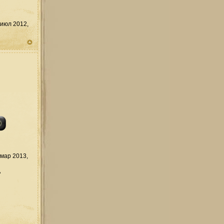
июл 2012,
мар 2013,
д