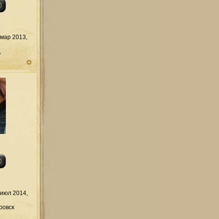
мар 2013,
д
июл 2014,
ровск