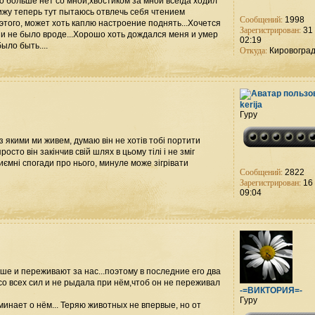
его больше нет со мной,хвостиком за мной всегда ходил
сижу теперь тут пытаюсь отвлечь себя чтением
Сообщений:
1998
этого, может хоть каплю настроение поднять...Хочется
Зарегистрирован:
31 
 и не было вроде...Хорошо хоть дождался меня и умер
02:19
ыло быть....
Откуда:
Кировогра
kerija
Гуру
з якими ми живем, думаю він не хотів тобі портити
осто він закінчив свій шлях в цьому тілі і не зміг
мні спогади про нього, минуле може зігрівати
Сообщений:
2822
Зарегистрирован:
16 
09:04
аше и переживают за нас...поэтому в последние его два
 со всех сил и не рыдала при нём,чтоб он не переживал
-=ВИКТОРИЯ=-
Гуру
инает о нём... Теряю животных не впервые, но от