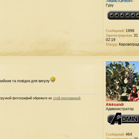
-=ВИКТОРИЯ=-
Гуру
Сообщений:
1998
Зарегистрирован:
31 
02:19
Откуда:
Кировогра
шийник та повідок для вигулу
агрузкой фотографий обрежьте их
этой программой
.
Aleksandr
Администратор
Сообщений:
464
Зарегистрирован: