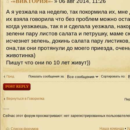
-=ВИКТОРИЯ=-
» 06 авг 2014, 11:26
А я уезжала на неделю, так покормила их, мне
их взяла говорила что без проблем можно оста
когда уезжаешь, так я и сделала уезжала, нак
зелени пару листов салата и петрушку, маме ск
исчезнет зелень, докинь салата пару листиков,
она,так они протянули до моего приезда, очен
животинка)
Пишут что они по 10 лет живут))
Пред.
Показать сообщения за:
Сортировать по:
Ответить
Вернуться в Говорилка
Пер
Кто
сейчас на форуме
Сейчас этот форум просматривают: нет зарегистрированных пользователей 
Наша команда
•
У
Список форумов