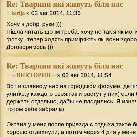
Re:
Тварини які живуть біля нас
kerija
» 02 авг 2014, 11:36
Хочу в добрі руки )))
Пішла читать що їм треба, хочу не так я як мої 
фотку і тепер ходять приміряють які вони здор
Договоримось )))
Re:
Тварини які живуть біля нас
-=ВИКТОРИЯ=-
» 02 авг 2014, 11:54
Вот и славно,у нас на городском форуме, детя
улитке,у каждого своя,так и растут у них) если
держать отдельно, дабы не плодились. Я изна
потом себе забрала)
Оксана у меня после приезда с отдыха,такое б
хорошо отдахнули, а потом через 4 дня у мен