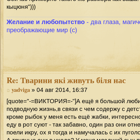
кыцюня")))
Желание и любопытство
- два глаза, магич
преображающие мир (с)
Re:
Тварини які живуть біля нас
yadviga
» 04 авг 2014, 16:37
[quote="-=ВИКТОРИЯ=-"]А ещё я большой люб
подводную жизнь,в связи с чем содержу с детс
кроме рыбок у меня есть ещё жабки, интересно
еду в рот суют - так забавно, один раз они отн
поели икру, ох я тогда и намучалась с их пуголо