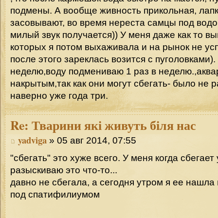
подмены. А вообще живность прикольная, лапк
засовывают, во время нереста самцы под водо
милый звук получается)) У меня даже как то вы
которых я потом выхаживала и на рынок не ус
после этого зареклась возится с пуголовками).
неделю,воду подмениваю 1 раз в неделю.,акв
накрытым,так как они могут сбегать- было не р
наверно уже года три.
Re:
Тварини які живуть біля нас
yadviga
» 05 авг 2014, 07:55
"сбегать" это хуже всего. У меня когда сбегает
разыскиваю это что-то...
давно не сбегала, а сегодня утром я ее нашла
под спатифилиумом