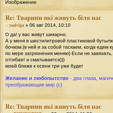
Re:
Тварини які живуть біля нас
yadviga
» 06 авг 2014, 10:10
О да! у вас живут шикарно.
А у меня в шестилитровой пластиковой бутыл
бочком.(в ней и за собой таскаем, когда едем к
по мере загрязнения меняю) Если не завязать,
отгибает и сматывается)))
моей ближе к осени три уже будет
Желание и любопытство
- два глаза, магич
преображающие мир (с)
Re:
Тварини які живуть біля нас