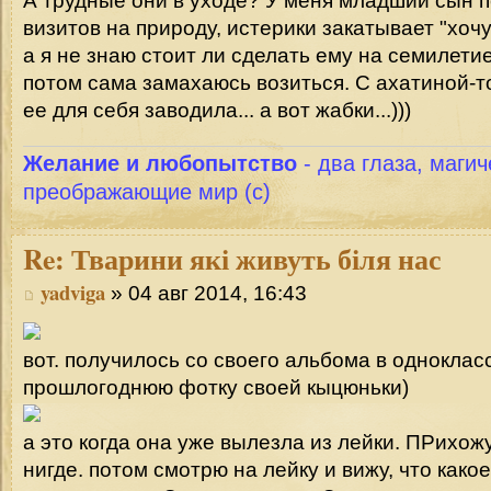
А трудные они в уходе? У меня младший сын п
визитов на природу, истерики закатывает "хо
а я не знаю стоит ли сделать ему на семилети
потом сама замахаюсь возиться. С ахатиной-т
ее для себя заводила... а вот жабки...)))
Желание и любопытство
- два глаза, магич
преображающие мир (с)
Re:
Тварини які живуть біля нас
yadviga
» 04 авг 2014, 16:43
вот. получилось со своего альбома в одноклас
прошлогоднюю фотку своей кыцюньки)
а это когда она уже вылезла из лейки. ПРихожу
нигде. потом смотрю на лейку и вижу, что како