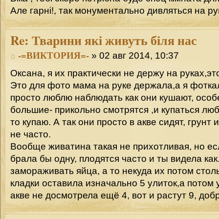
Але гарні!, так монументально дивляться на руці,
Re:
Тварини які живуть біля нас
-=ВИКТОРИЯ=-
» 02 авг 2014, 10:37
Оксана, я их практически не держу на руках,эт
Это для фото мама на руке держала,а я фотка
просто люблю наблюдать как они кушают, особ
большие- прикольно смотрятся ,и купаться люб
то купаю. А так они просто в акве сидят, грунт
не часто.
Вообще живатина такая не прихотливая, но ес
брала бы одну, плодятся часто и ты видела как.
замораживать яйца, а то некуда их потом стол
кладки оставила изначально 5 улиток,а потом
акве не досмотрела ещё 4, вот и растут 9, добр