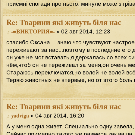
приємні спогади про нього, минуле може зігрів
Re:
Тварини які живуть біля нас
-=ВИКТОРИЯ=-
» 02 авг 2014, 12:23
спасибо Оксана.... знаю что чувствуют настро
переживают за нас...поэтому в последние его 
он уже не мог вставать,я держалась со всех с
нём,чтоб он не переживал за меня,он очень мен
Стараюсь переключатся,но волей не волей всё
Теряю животных не впервые, но от этого боль 
Re:
Тварини які живуть біля нас
yadviga
» 04 авг 2014, 16:20
А у меня одна живет. Специально одну завела,
Сейчас примерно такого же размера как ваша.