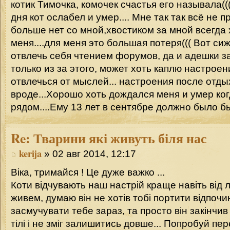
котик Тимочка, комочек счастья его называла(((
дня кот ослабел и умер.... Мне так так всё не 
больше нет со мной,хвостиком за мной всегда
меня....для меня это большая потеря((( Вот си
отвлечь себя чтением форумов, да и адешки з
только из за этого, может хоть каплю настроен
отвлечься от мыслей... настроения после отды
вроде...Хорошо хоть дождался меня и умер ког
рядом....Ему 13 лет в сентябре должно было быт
Re:
Тварини які живуть біля нас
kerija
» 02 авг 2014, 12:17
Віка, тримайся ! Це дуже важко ...
Коти відчувають наш настрій краще навіть від 
живем, думаю він не хотів тобі портити відпочин
засмучувати тебе зараз, та просто він закінчив
тілі і не зміг залишитись довше... Попробуй пе