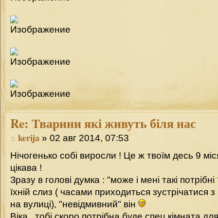
Re:
Тварини які живуть біля нас
kerija
» 02 авг 2014, 07:53
Нічогенько собі виросли ! Це ж твоїм десь 9 міся
цікава !
Зразу в голові думка : "може і мені такі потрібні
їхній слиз ( часами приходиться зустрічатися з
на вулиці), "невідмивний" він
Віка , тобі скоро потрібна буде спец кімната для ц