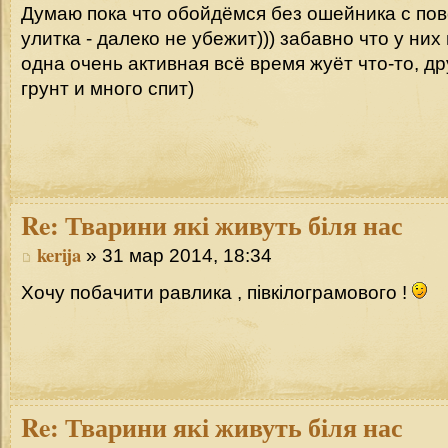
Думаю пока что обойдёмся без ошейника с пов
улитка - далеко не убежит))) забавно что у них
одна очень активная всё время жуёт что-то, д
грунт и много спит)
Re:
Тварини які живуть біля нас
kerija
» 31 мар 2014, 18:34
Хочу побачити равлика , півкілограмового !
Re:
Тварини які живуть біля нас