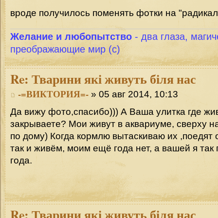
вроде получилось поменять фотки на "радикал
Желание и любопытство
- два глаза, магич
преображающие мир (с)
Re:
Тварини які живуть біля нас
-=ВИКТОРИЯ=-
» 05 авг 2014, 10:13
Да вижу фото,спасибо))) А Ваша улитка где жи
закрываете? Мои живут в аквариуме, сверху на
по дому) Когда кормлю вытаскиваю их ,поедят 
так и живём, моим ещё года нет, а вашей я та
года.
Re:
Тварини які живуть біля нас