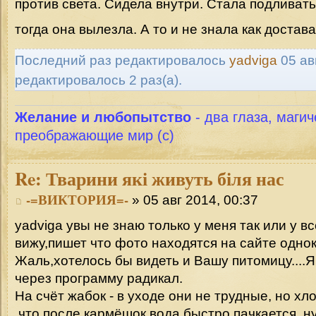
против света. Сидела внутри. Стала подливать
тогда она вылезла. А то и не знала как достав
Последний раз редактировалось
yadviga
05 авг
редактировалось 2 раз(а).
Желание и любопытство
- два глаза, магич
преображающие мир (с)
Re:
Тварини які живуть біля нас
-=ВИКТОРИЯ=-
» 05 авг 2014, 00:37
yadviga увы не знаю только у меня так или у вс
вижу,пишет что фото находятся на сайте однок
Жаль,хотелось бы видеть и Вашу питомицу...
через программу радикал.
На счёт жабок - в уходе они не трудные, но хл
,что после кармёшок вода быстро пачкается, 