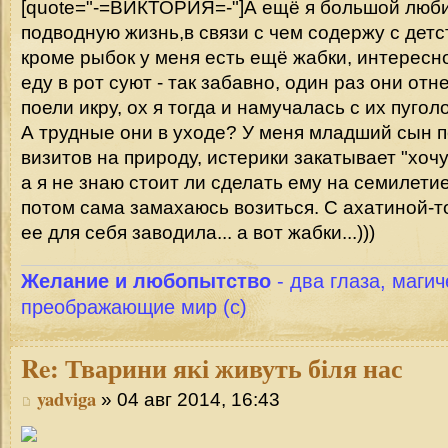
[quote="-=ВИКТОРИЯ=-"]А ещё я большой люб
подводную жизнь,в связи с чем содержу с детс
кроме рыбок у меня есть ещё жабки, интересно
еду в рот суют - так забавно, один раз они отн
поели икру, ох я тогда и намучалась с их пуголо
А трудные они в уходе? У меня младший сын п
визитов на природу, истерики закатывает "хо
а я не знаю стоит ли сделать ему на семилети
потом сама замахаюсь возиться. С ахатиной-т
ее для себя заводила... а вот жабки...)))
Желание и любопытство
- два глаза, магич
преображающие мир (с)
Re:
Тварини які живуть біля нас
yadviga
» 04 авг 2014, 16:43