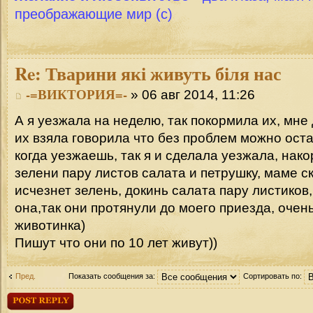
преображающие мир (с)
Re:
Тварини які живуть біля нас
-=ВИКТОРИЯ=-
» 06 авг 2014, 11:26
А я уезжала на неделю, так покормила их, мне
их взяла говорила что без проблем можно оста
когда уезжаешь, так я и сделала уезжала, нак
зелени пару листов салата и петрушку, маме ск
исчезнет зелень, докинь салата пару листиков,
она,так они протянули до моего приезда, очен
животинка)
Пишут что они по 10 лет живут))
Пред.
Показать сообщения за:
Сортировать по:
Ответить