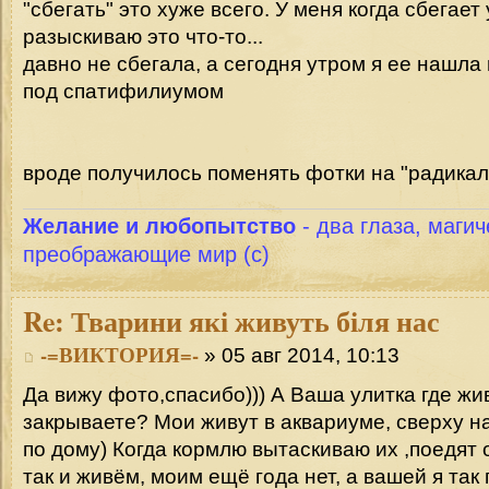
"сбегать" это хуже всего. У меня когда сбегает
разыскиваю это что-то...
давно не сбегала, а сегодня утром я ее нашла
под спатифилиумом
вроде получилось поменять фотки на "радикал
Желание и любопытство
- два глаза, магич
преображающие мир (с)
Re:
Тварини які живуть біля нас
-=ВИКТОРИЯ=-
» 05 авг 2014, 10:13
Да вижу фото,спасибо))) А Ваша улитка где жи
закрываете? Мои живут в аквариуме, сверху на
по дому) Когда кормлю вытаскиваю их ,поедят 
так и живём, моим ещё года нет, а вашей я та