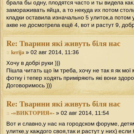
брала бы одну, плодятся часто и ты видела как.
замораживать яйца, а то некуда их потом стол
кладки оставила изначально 5 улиток,а потом
акве не досмотрела ещё 4, вот и растут 9, добр
Re:
Тварини які живуть біля нас
kerija
» 02 авг 2014, 11:36
Хочу в добрі руки )))
Пішла читать що їм треба, хочу не так я як мої 
фотку і тепер ходять приміряють які вони здор
Договоримось )))
Re:
Тварини які живуть біля нас
-=ВИКТОРИЯ=-
» 02 авг 2014, 11:54
Вот и славно,у нас на городском форуме, детя
улитке,у каждого своя,так и растут у них) если