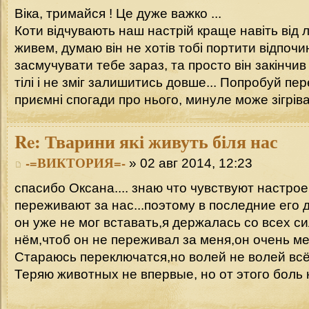
Віка, тримайся ! Це дуже важко ...
Коти відчувають наш настрій краще навіть від 
живем, думаю він не хотів тобі портити відпочин
засмучувати тебе зараз, та просто він закінчив
тілі і не зміг залишитись довше... Попробуй пе
приємні спогади про нього, минуле може зігрів
Re:
Тварини які живуть біля нас
-=ВИКТОРИЯ=-
» 02 авг 2014, 12:23
спасибо Оксана.... знаю что чувствуют настро
переживают за нас...поэтому в последние его 
он уже не мог вставать,я держалась со всех с
нём,чтоб он не переживал за меня,он очень мен
Стараюсь переключатся,но волей не волей всё
Теряю животных не впервые, но от этого боль 