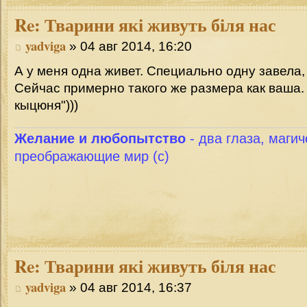
Re:
Тварини які живуть біля нас
yadviga
» 04 авг 2014, 16:20
А у меня одна живет. Специально одну завела,
Сейчас примерно такого же размера как ваша.
кыцюня")))
Желание и любопытство
- два глаза, магич
преображающие мир (с)
Re:
Тварини які живуть біля нас
yadviga
» 04 авг 2014, 16:37