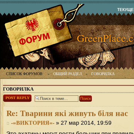
ТЕКУЩЕЕ
GreenPlace.
СПИСОК ФОРУМОВ
»
ОБЩИЙ РАЗДЕЛ
»
ГОВОРИЛКА
ГОВОРИЛКА
Ответить
Re:
Тварини які живуть біля нас
-=ВИКТОРИЯ=-
» 27 мар 2014, 19:59
Это ахатины могут рости большии при правил