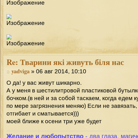
Re:
Тварини які живуть біля нас
yadviga
» 06 авг 2014, 10:10
О да! у вас живут шикарно.
А у меня в шестилитровой пластиковой бутыл
бочком.(в ней и за собой таскаем, когда едем к
по мере загрязнения меняю) Если не завязать,
отгибает и сматывается)))
моей ближе к осени три уже будет
Желание и любопытство
- два глаза, магич