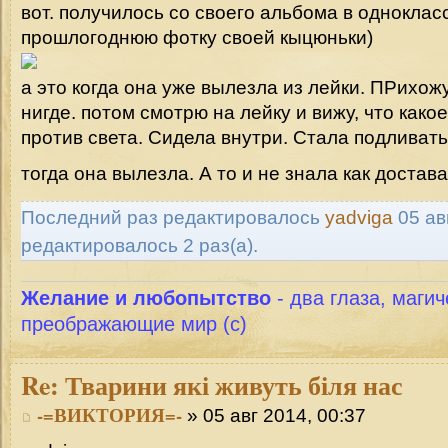
вот. получилось со своего альбома в одноклас
прошлогоднюю фотку своей кыцюньки)
а это когда она уже вылезла из лейки. ПРихожу
нигде. потом смотрю на лейку и вижу, что како
против света. Сидела внутри. Стала подливать
тогда она вылезла. А то и не знала как достав
Последний раз редактировалось
yadviga
05 авг
редактировалось 2 раз(а).
Желание и любопытство
- два глаза, магич
преображающие мир (с)
Re:
Тварини які живуть біля нас
-=ВИКТОРИЯ=-
» 05 авг 2014, 00:37