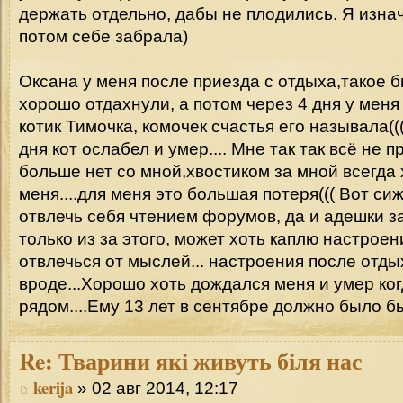
держать отдельно, дабы не плодились. Я изна
потом себе забрала)
Оксана у меня после приезда с отдыха,такое б
хорошо отдахнули, а потом через 4 дня у мен
котик Тимочка, комочек счастья его называла(((
дня кот ослабел и умер.... Мне так так всё не 
больше нет со мной,хвостиком за мной всегда
меня....для меня это большая потеря((( Вот си
отвлечь себя чтением форумов, да и адешки з
только из за этого, может хоть каплю настроен
отвлечься от мыслей... настроения после отды
вроде...Хорошо хоть дождался меня и умер ког
рядом....Ему 13 лет в сентябре должно было быт
Re:
Тварини які живуть біля нас
kerija
» 02 авг 2014, 12:17