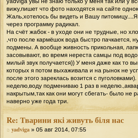
yadviga увы не знаю только у меня так или у вс
вижу,пишет что фото находятся на сайте однок
Жаль,хотелось бы видеть и Вашу питомицу...
через программу радикал.
На счёт жабок - в уходе они не трудные, но хл
,что после кармёшок вода быстро пачкается, 
подмены. А вообще живность прикольная, лапк
засовывают, во время нереста самцы под водо
милый звук получается)) У меня даже как то вы
которых я потом выхаживала и на рынок не ус
после этого зареклась возится с пуголовками).
неделю,воду подмениваю 1 раз в неделю.,акв
накрытым,так как они могут сбегать- было не р
наверно уже года три.
Re:
Тварини які живуть біля нас
yadviga
» 05 авг 2014, 07:55