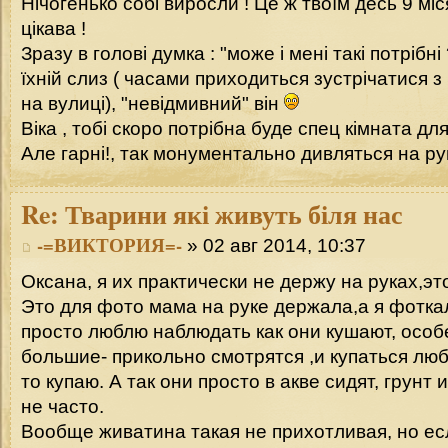
Нічогенько собі виросли ! Це ж твоїм десь 9 міся
цікава !
Зразу в голові думка : "може і мені такі потрібні
їхній слиз ( часами приходиться зустрічатися з
на вулиці), "невідмивний" він
Віка , тобі скоро потрібна буде спец кімната для ц
Але гарні!, так монументально дивляться на руці,
Re:
Тварини які живуть біля нас
-=ВИКТОРИЯ=-
» 02 авг 2014, 10:37
Оксана, я их практически не держу на руках,эт
Это для фото мама на руке держала,а я фотка
просто люблю наблюдать как они кушают, особ
большие- прикольно смотрятся ,и купаться люб
то купаю. А так они просто в акве сидят, грунт
не часто.
Вообще живатина такая не прихотливая, но ес