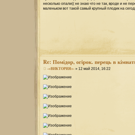
несколько опали(( не знаю что не так, вроде и не п
маленьком вот такой самый крупный плодик на сегодн
Re:
Помідор, огірок. перець в кімнат
-=ВИКТОРИЯ=-
» 12 май 2014, 16:22