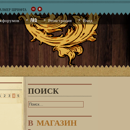
РАЗМЕР ШРИФТА
к форумов
FAQ
Регистрация
Вход
ПОИСК
4
1
2
3
5
В
МАГАЗИН