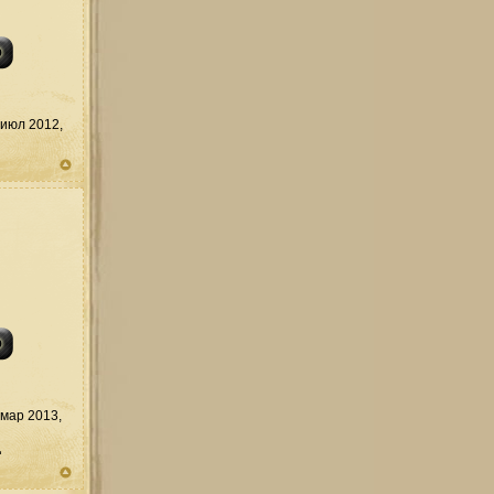
июл 2012,
мар 2013,
д