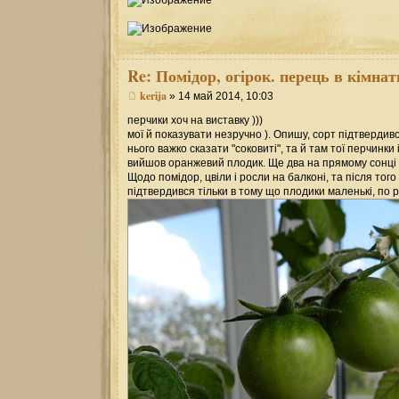
Re:
Помідор, огірок. перець в кімнат
kerija
» 14 май 2014, 10:03
перчики хоч на виставку )))
мої й показувати незручно ). Опишу, сорт підтвердив
нього важко сказати "соковиті", та й там тої перчинки 
вийшов оранжевий плодик. Ще два на прямому сонці в 
Щодо помідор, цвіли і росли на балконі, та після тог
підтвердився тільки в тому що плодики маленькі, по р