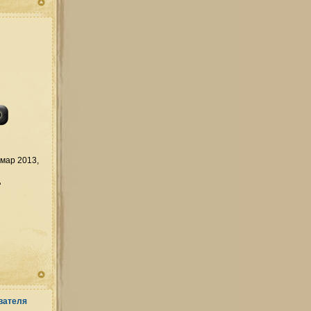
мар 2013,
д