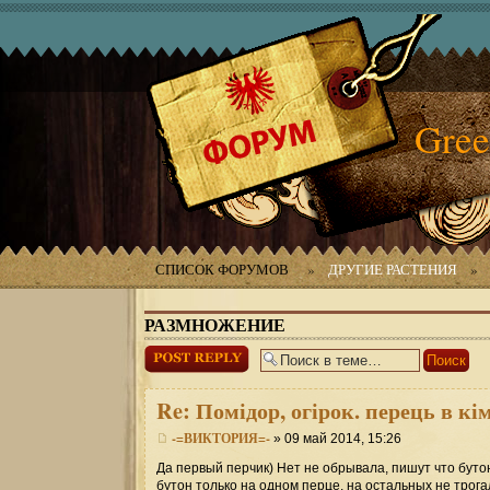
Gree
СПИСОК ФОРУМОВ
»
ДРУГИЕ РАСТЕНИЯ
»
РАЗМНОЖЕНИЕ
Ответить
Re:
Помідор, огірок. перець в кі
-=ВИКТОРИЯ=-
» 09 май 2014, 15:26
Да первый перчик) Нет не обрывала, пишут что буто
бутон только на одном перце, на остальных не трога