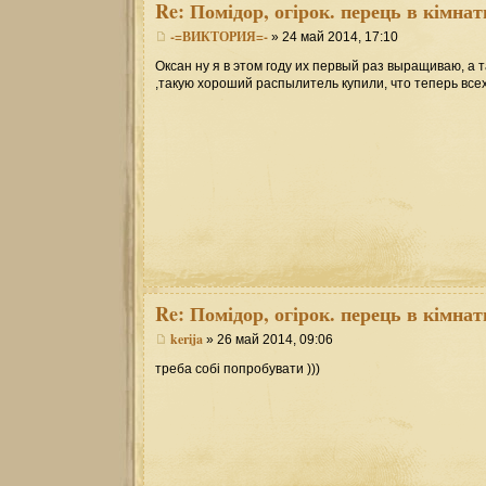
Re:
Помідор, огірок. перець в кімнат
-=ВИКТОРИЯ=-
» 24 май 2014, 17:10
Оксан ну я в этом году их первый раз выращиваю, а т
,такую хороший распылитель купили, что теперь всех
Re:
Помідор, огірок. перець в кімнат
kerija
» 26 май 2014, 09:06
треба собі попробувати )))