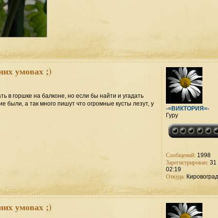
них умовах ;)
 в горшке на балконе, но если бы найти и угадать
е были, а так много пишут что огромные кусты лезут, у
-=ВИКТОРИЯ=-
Гуру
Сообщений:
1998
Зарегистрирован:
31 
02:19
Откуда:
Кировогра
них умовах ;)