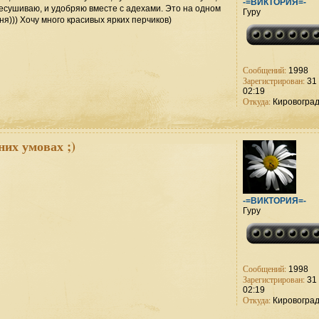
-=ВИКТОРИЯ=-
ересушиваю, и удобряю вместе с адехами. Это на одном
Гуру
я))) Хочу много красивых ярких перчиков)
Сообщений:
1998
Зарегистрирован:
31 
02:19
Откуда:
Кировогра
них умовах ;)
-=ВИКТОРИЯ=-
Гуру
Сообщений:
1998
Зарегистрирован:
31 
02:19
Откуда:
Кировогра