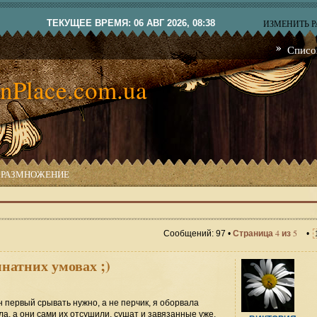
ТЕКУЩЕЕ ВРЕМЯ: 06 АВГ 2026, 08:38
ИЗМЕНИТЬ 
Списо
nPlace.com.ua
РАЗМНОЖЕНИЕ
4
5
Сообщений: 97 •
Страница
из
•
мнатних умовах ;)
н первый срывать нужно, а не перчик, я оборвала
ла, а они сами их отсушили, сушат и завязанные уже,