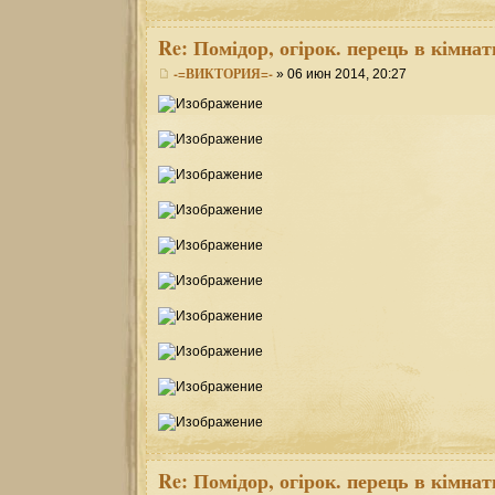
Re:
Помідор, огірок. перець в кімнат
-=ВИКТОРИЯ=-
» 06 июн 2014, 20:27
Re:
Помідор, огірок. перець в кімнат