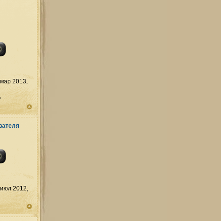
мар 2013,
д
июл 2012,