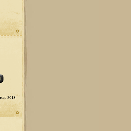
мар 2013,
д