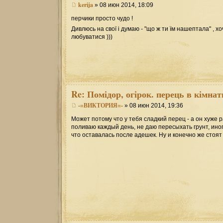
kerija
» 08 июн 2014, 18:09
перчики просто чудо !
Дивлюсь на свої і думаю - "що ж ти їм нашептала" , х
любуватися )))
Re:
Помідор, огірок. перець в кімнат
-=ВИКТОРИЯ=-
» 08 июн 2014, 19:36
Может потому что у тебя сладкий перец - а он хуже 
поливаю каждый день, не даю пересыхать грунт, иног
что оставалась после адешек. Ну и конечно же стоят