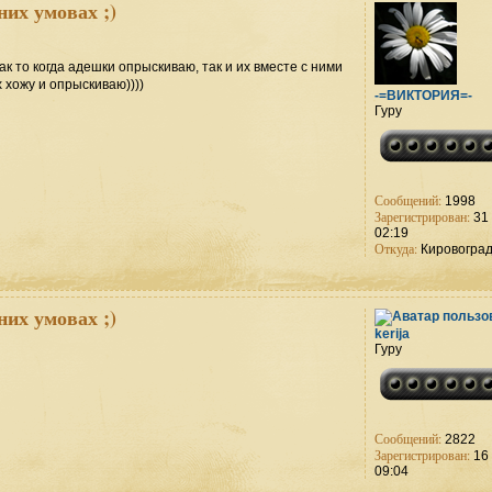
них умовах ;)
ак то когда адешки опрыскиваю, так и их вместе с ними
 хожу и опрыскиваю))))
-=ВИКТОРИЯ=-
Гуру
Сообщений:
1998
Зарегистрирован:
31 
02:19
Откуда:
Кировогра
них умовах ;)
kerija
Гуру
Сообщений:
2822
Зарегистрирован:
16 
09:04