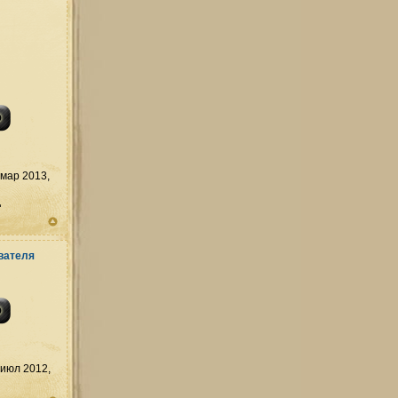
мар 2013,
д
июл 2012,