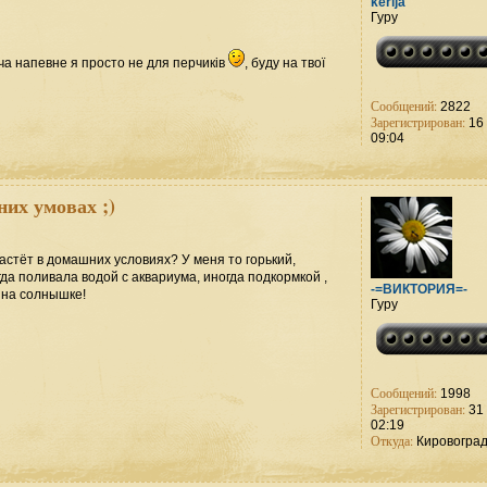
kerija
Гуру
оча напевне я просто не для перчиків
, буду на твої
Сообщений:
2822
Зарегистрирован:
16 
09:04
них умовах ;)
растёт в домашних условиях? У меня то горький,
да поливала водой с аквариума, иногда подкормкой ,
-=ВИКТОРИЯ=-
 на солнышке!
Гуру
Сообщений:
1998
Зарегистрирован:
31 
02:19
Откуда:
Кировогра