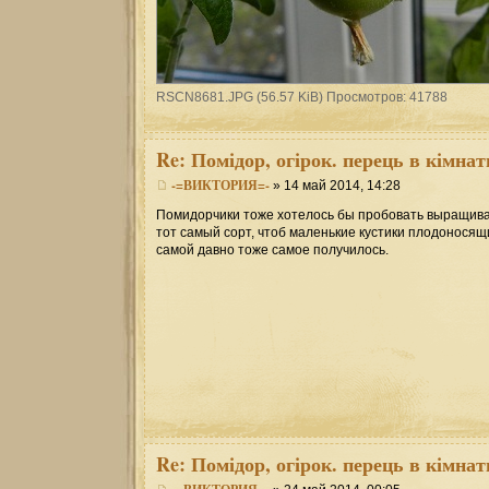
RSCN8681.JPG (56.57 KiB) Просмотров: 41788
Re:
Помідор, огірок. перець в кімнат
-=ВИКТОРИЯ=-
» 14 май 2014, 14:28
Помидорчики тоже хотелось бы пробовать выращивать
тот самый сорт, чтоб маленькие кустики плодоносящи
самой давно тоже самое получилось.
Re:
Помідор, огірок. перець в кімнат