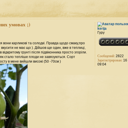
них умовах ;)
kerija
Гуру
ся вони карликові та солодкі. Правда щодо смаку,про
і вкусити не має що ). Дійшов ще один, вже в теплиці,
відкритому грунті після підвіконника просто згоріли.
Сообщений:
2822
о як стало тепліше плоди не завязуються. Сорт
Зарегистрирован:
16 
осту в мене вийшли високі (50 -70см )
09:04