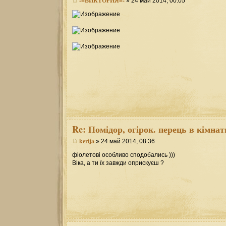
-=ВИКТОРИЯ=-
» 24 май 2014, 00:05
Re:
Помідор, огірок. перець в кімнат
kerija
» 24 май 2014, 08:36
фіолетові особливо сподобались )))
Віка, а ти їх завжди оприскуєш ?