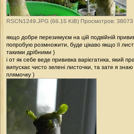
RSCN1249.JPG (66.15 KiB) Просмотров: 38073
якщо добре перезимуєм на цій подвійній привив
попробую розмножити, буде цікаво якщо її лист
такими дрібними )
і от як себе веде прививка варієгатика, який пр
випускає чисто зелені листочки, та зате я знаю
плямочку )