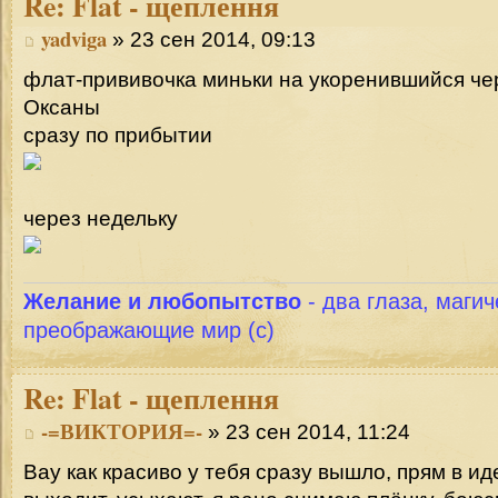
Re:
Flat - щеплення
yadviga
» 23 сен 2014, 09:13
флат-прививочка миньки на укоренившийся че
Оксаны
сразу по прибытии
через недельку
Желание и любопытство
- два глаза, магич
преображающие мир (с)
Re:
Flat - щеплення
-=ВИКТОРИЯ=-
» 23 сен 2014, 11:24
Вау как красиво у тебя сразу вышло, прям в ид