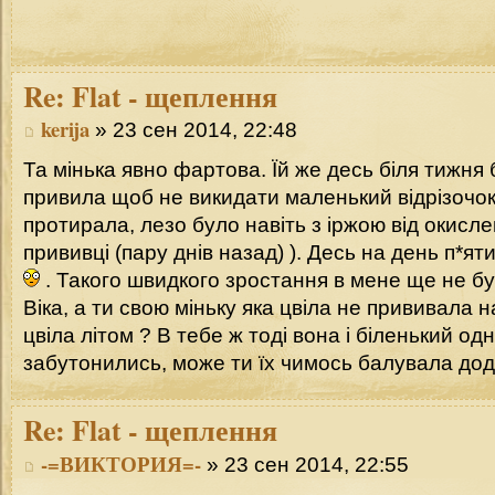
Re:
Flat - щеплення
kerija
» 23 сен 2014, 22:48
Та мінька явно фартова. Їй же десь біля тижня 
привила щоб не викидати маленький відрізочок
протирала, лезо було навіть з іржою від окисл
прививці (пару днів назад) ). Десь на день п*я
. Такого швидкого зростання в мене ще не б
Віка, а ти свою міньку яка цвіла не прививала 
цвіла літом ? В тебе ж тоді вона і біленький о
забутонились, може ти їх чимось балувала до
Re:
Flat - щеплення
-=ВИКТОРИЯ=-
» 23 сен 2014, 22:55