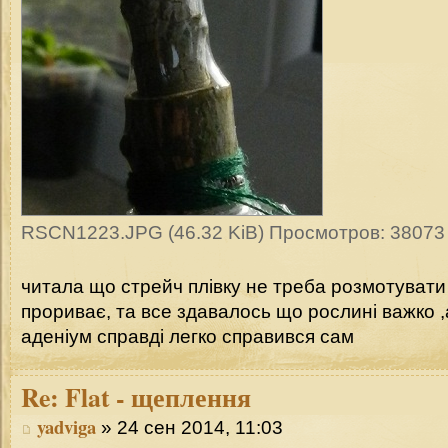
RSCN1223.JPG (46.32 KiB) Просмотров: 38073
читала що стрейч плівку не треба розмотувати ,
прориває, та все здавалось що рослині важко ,а
аденіум справді легко справився сам
Re:
Flat - щеплення
yadviga
» 24 сен 2014, 11:03