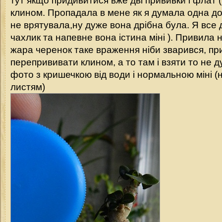
тут якщо придивитися вже дві прививки і флат 
клином. Пропадала в мене як я думала одна дох
не врятувала,ну дуже вона дрібна була. Я все
чахлик та напевне вона істина міні ). Привила 
жара черенок таке враження ніби зварився, пр
перепрививати клином, а то там і взяти то не 
фото з кришечкою від води і нормальною міні (
листям)