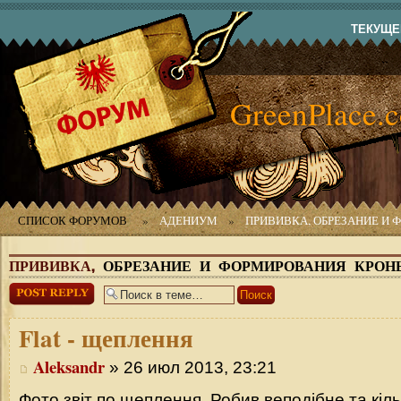
ТЕКУЩЕЕ
GreenPlace.
СПИСОК ФОРУМОВ
»
АДЕНИУМ
»
ПРИВИВКА, ОБРЕЗАНИЕ И
ПРИВИВКА,
ОБРЕЗАНИЕ И ФОРМИРОВАНИЯ КРОН
Ответить
Flat
- щеплення
Aleksandr
» 26 июл 2013, 23:21
Фото звіт по щеплення. Робив веподібне та кі