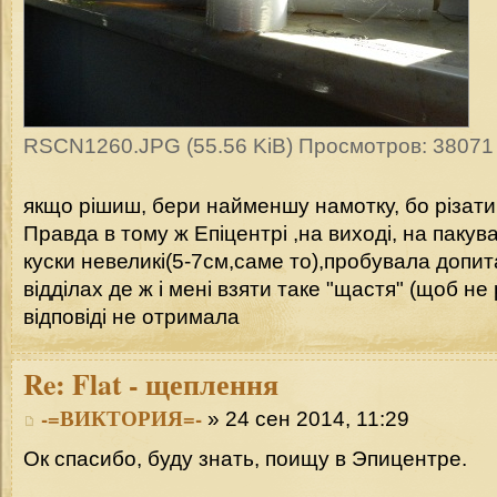
RSCN1260.JPG (55.56 KiB) Просмотров: 38071
якщо рішиш, бери найменшу намотку, бо різати
Правда в тому ж Епіцентрі ,на виході, на пакува
куски невеликі(5-7см,саме то),пробувала допит
відділах де ж і мені взяти таке "щастя" (щоб не 
відповіді не отримала
Re:
Flat - щеплення
-=ВИКТОРИЯ=-
» 24 сен 2014, 11:29
Ок спасибо, буду знать, поищу в Эпицентре.