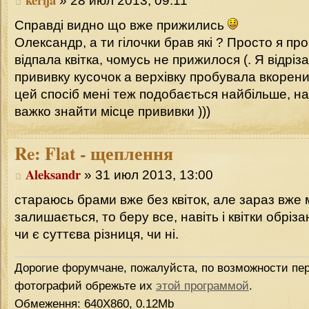
» 28 июл 2013, 09:11
Справді видно що вже прижились
Олександр, а ти гілочки брав які ? Просто я пр
відпала квітка, чомусь не прижилося (. Я відріз
прививку кусочок а верхівку пробувала вкорени
цей спосіб мені теж подобається найбільше, на
важко знайти місце прививки )))
Re:
Flat - щеплення
Aleksandr
» 31 июл 2013, 13:00
стараюсь брами вже без квіток, але зараз вже
залишається, то беру все, навіть і квітки обріз
чи є суттєва різниця, чи ні.
Дорогие форумчане, пожалуйста, по возможности пер
фотографий обрежьте их
этой программой
.
Обмеження: 640Х860, 0.12Mb