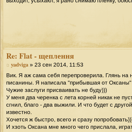
выходит, усыхают, я рано снимаю плёнку, боюсь
Re:
Flat - щеплення
yadviga
» 23 сен 2014, 11:53
Вик. Я аж сама себя перепроверила. Глянь на
писанины. Я написала "прибывшая от Оксаны
Чужие заслуги присваивать не буду)))
У меня два черенка с лета корней никак не пус
сгнил, благо - два выжили. И что будет с друго
известно.
Хочется ж быстро, всего и сразу попробовать))
И хзоть Оксана мне много чего прислала, игра