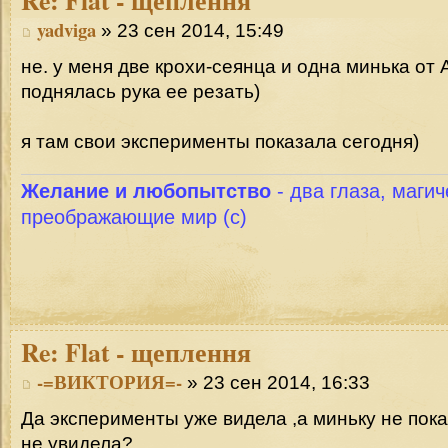
yadviga
» 23 сен 2014, 15:49
не. у меня две крохи-сеянца и одна минька от
поднялась рука ее резать)
я там свои эксперименты показала сегодня)
Желание и любопытство
- два глаза, магич
преображающие мир (с)
Re:
Flat - щеплення
-=ВИКТОРИЯ=-
» 23 сен 2014, 16:33
Да эксперименты уже видела ,а миньку не пок
не увидела?