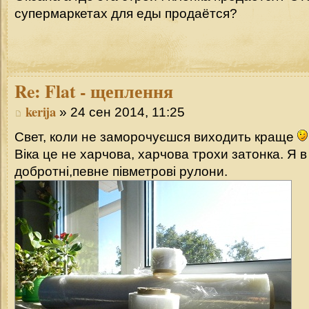
супермаркетах для еды продаётся?
Re:
Flat - щеплення
kerija
» 24 сен 2014, 11:25
Свет, коли не заморочуєшся виходить краще
Віка це не харчова, харчова трохи затонка. Я в 
добротні,певне півметрові рулони.