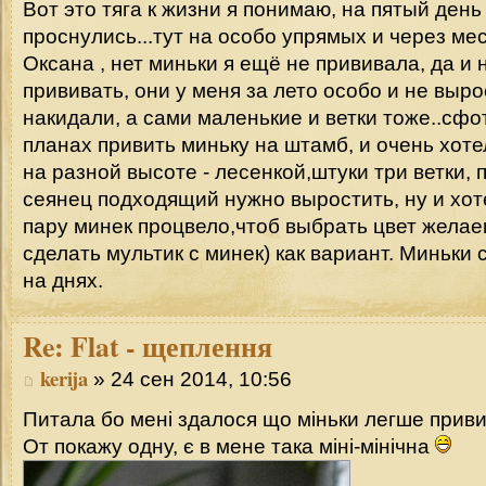
Вот это тяга к жизни я понимаю, на пятый день
проснулись...тут на особо упрямых и через ме
Оксана , нет миньки я ещё не прививала, да и н
прививать, они у меня за лето особо и не выро
накидали, а сами маленькие и ветки тоже..сфо
планах привить миньку на штамб, и очень хоте
на разной высоте - лесенкой,штуки три ветки,
сеянец подходящий нужно выростить, ну и хот
пару минек процвело,чтоб выбрать цвет жела
сделать мультик с минек) как вариант. Миньки
на днях.
Re:
Flat - щеплення
kerija
» 24 сен 2014, 10:56
Питала бо мені здалося що міньки легше прив
От покажу одну, є в мене така міні-мінічна