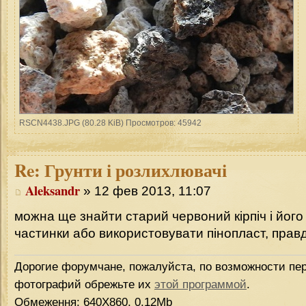
RSCN4438.JPG (80.28 KiB) Просмотров: 45942
Re:
Грунти і розлихлювачі
Aleksandr
» 12 фев 2013, 11:07
можна ще знайти старий червоний кірпіч і його
частинки або використовувати пінопласт, правд
Дорогие форумчане, пожалуйста, по возможности пер
фотографий обрежьте их
этой программой
.
Обмеження: 640Х860, 0.12Mb