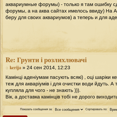
аквариумные форумы) - только я там ошибку с
форумы, а на аква сайтах имелось ввиду) На 
беру для своих аквариумов) а теперь и для ад
Re:
Грунти і розлихлювачі
kerija
» 24 сен 2014, 12:23
Камінці аденіумам пасують всякі) , оці шаріки к
теж для акваріумів і для очистки води йдуть. А
купляла для чого - не знають ))).
Вік, а доставка камінців тобі не дорого виходит
Показать сообщения за:
Сортировать по: