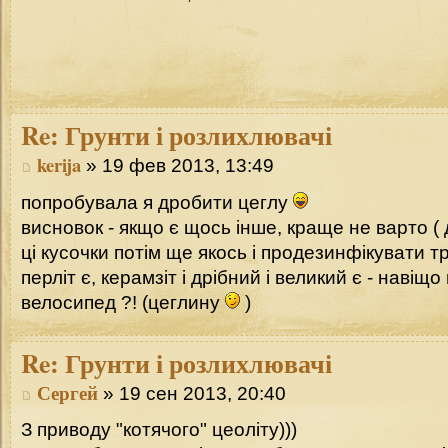
Re:
Грунти і розлихлювачі
kerija
» 19 фев 2013, 13:49
попробувала я дробити цеглу
висновок - якщо є щось інше, краще не варто ( 
ці кусочки потім ще якось і продезинфікувати тре
перліт є, керамзіт і дрібний і великий є - навіщ
велосипед ?! (цеглину
)
Re:
Грунти і розлихлювачі
Сергей
» 19 сен 2013, 20:40
З приводу "котячого" цеоліту)))