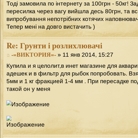
Тоді замовила по інтернету за 100грн - 50кг! З
пересилка через вагу вийшла десь 80грн, та в
випробування непотрібних котячих наповнюва
Тепер мені на довго вистачить )
Re:
Грунти і розлихлювачі
-=ВИКТОРИЯ=-
» 11 янв 2014, 15:27
Купила и я целолит,в инет магазине для аквар
адешек и в фильтр для рыбок попробовать. Взя
5мм и 1 кг фракцией 1-4 мм . При пересадке п
такой он у меня