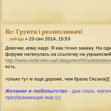
Re:
Грунти і розлихлювачі
yadviga
» 23 сен 2014, 15:53
Девочки, кому надо. Я иак точно закажу. На о
форуме наткнулась на ссылочку на украинский 
http://www.violet.kiev.ua/categories/45/substrate
есть.
только тут кг еще дороже, чем брала Оксана(((
Желание и любопытство
- два глаза, магич
преображающие мир (с)