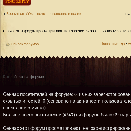
Ответить
Вернуться в Уход, почва, освещение и полив
Пер
Кто
сейчас на форуме
Сейчас этот форум просматривают: нет зарегистрированных пользователей 
Наша команда
•
У
Список форумов
Кто
сейчас на форуме
0
Сейчас посетителей на форуме:
, из них зарегистрирован
скрытых и гостей: 0 (основано на активности пользователе
последние 5 минут)
6367
Больше всего посетителей (
) на форуме было 09 мар 
Сейчас этот форум просматривают: нет зарегистрирован