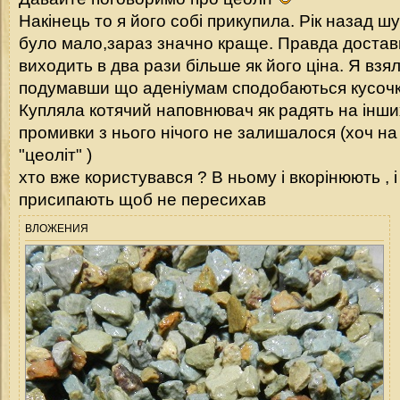
Накінець то я його собі прикупила. Рік назад ш
було мало,зараз значно краще. Правда достав
виходить в два рази більше як його ціна. Я взя
подумавши що аденіумам сподобаються кусочки 
Купляла котячий наповнювач як радять на інших
промивки з нього нічого не залишалося (хоч на
"цеоліт" )
хто вже користувався ? В ньому і вкорінюють , і
присипають щоб не пересихав
ВЛОЖЕНИЯ