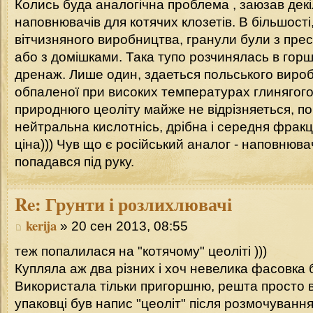
Колись буда аналогічна проблема , заюзав декі
наповнювачів для котячих клозетів. В більшост
вітчизняного виробництва, гранули були з прес
або з домішками. Така тупо розчинялась в горшк
дренаж. Лише один, здаеться польського вироб
обпаленої при високих температурах глинягого 
природнюго цеоліту майже не відрізняеться, по
нейтральна кислотнісь, дрібна і середня фракці
ціна))) Чув що є російський аналог - наповнювач
попадався під руку.
Re:
Грунти і розлихлювачі
kerija
» 20 сен 2013, 08:55
теж попалилася на "котячому" цеоліті )))
Купляла аж два різних і хоч невелика фасовка 
Використала тільки пригоршню, решта просто в
упаковці був напис "цеоліт" після розмочування