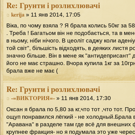
Re:
Грунти і розлихлювачі
kerija
» 11 янв 2014, 17:05
Віка, по чому взяла ? Я брала колись 50кг за 58
. Треба ! Багатьом він не подобається, та в мен
в ньому, ніби нічого. В цеоліт саджу коли адені
той світ", більшість відходять, в деяких листя р
значно більше. Він в мене як "антидеприсант" д
його не має страшно. Вчора купила 1кг за 10грн
брала вже не має (
Re:
Грунти і розлихлювачі
-=ВИКТОРИЯ=-
» 11 янв 2014, 17:30
Оксан я брала по 5,80 за кг,что тот ,что тот. 
ощуп понравился лёгкий - не холодный.Брала 
"Аравана" в разделе там где всё для внешних 
крупнее фракция- но я подумала это уже черес