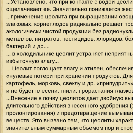
...Установлено, что при контакте с водой цеол
ощелачивает ее. Значительно понижается жест
...применение цеолита при выращивании овощ
злаковых, корнеплодов радикально решает пр
экологически чистой продукции без радионукл
металлов, нитратов, пестицидов, хлоридов, б
бактерий и др....
... в холодильнике цеолит устраняет неприятн
избыточную влагу...
... Цеолит поглощает влагу и этилен, обеспечи
«нулевые потери при хранении продуктов. Для
картофель, морковь, свеклу и др. «припудрить
и не будет плесени, гнили, прорастания глазков.
...Внесение в почву цеолитов дает двойную вы
длительного действия внесенного удобрения 
пролонгирования) и предотвращение вымыван
веществ. Это вызвано тем, что цеолиты харак
значительным суммарным объемом пор и спос