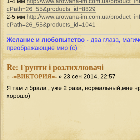
1-4 мм
http://www.arowana-im.com.ua/product_in
cPath=26_55&products_id=8829
2-5 мм
http://www.arowana-im.com.ua/product_in
cPath=26_55&products_id=1041
Желание и любопытство
- два глаза, магич
преображающие мир (с)
Re:
Грунти і розлихлювачі
-=ВИКТОРИЯ=-
» 23 сен 2014, 22:57
Я там и брала , уже 2 раза, нормальный,мне н
хорошо)