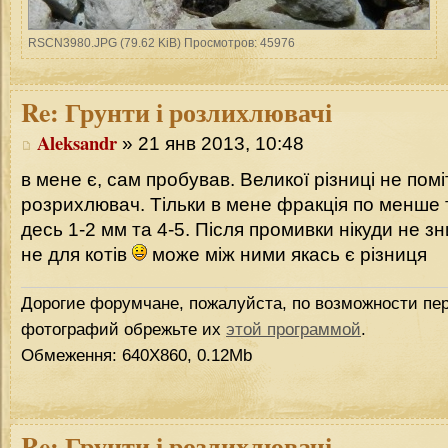
RSCN3980.JPG (79.62 KiB) Просмотров: 45976
Re:
Грунти і розлихлювачі
Aleksandr
» 21 янв 2013, 10:48
в мене є, сам пробував. Великої різниці не пом
розрихлювач. Тільки в мене фракція по менше 
десь 1-2 мм та 4-5. Після промивки нікуди не з
не для котів
може між ними якась є різниця
Дорогие форумчане, пожалуйста, по возможности пер
фотографий обрежьте их
этой программой
.
Обмеження: 640Х860, 0.12Mb
Re:
Грунти і розлихлювачі