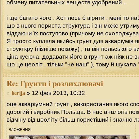
обмену питательных веществ удобрений...
і ще багато чого . Хотілось б вірити , мені то 
що в нього пориста структура і він може утриму
віддаючи їх поступово (причому не охолоджува
Я просто купляла якийсь грунт для акваріумів 
структкру (пізніше покажу) , та він польського 
ціна кусюча, додавати його в грунт аж ніяк не ви
що це цеоліт , тільки "не наш" ), тому й шукала
Re:
Грунти і розлихлювачі
kerija
» 12 фев 2013, 10:32
оце акваріумний грунт , використання якого спо
дорогий і виробник Польща. В нас аналогів пок
відміну від цеоліту більш пористіший і значно 
ВЛОЖЕНИЯ