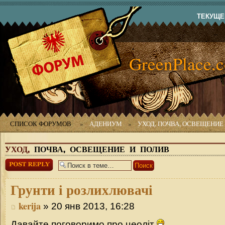
ТЕКУЩЕЕ
GreenPlace.
СПИСОК ФОРУМОВ
»
АДЕНИУМ
»
УХОД, ПОЧВА, ОСВЕЩЕНИЕ
УХОД,
ПОЧВА, ОСВЕЩЕНИЕ И ПОЛИВ
Ответить
Грунти
і розлихлювачі
kerija
» 20 янв 2013, 16:28
Давайте поговоримо про цеоліт