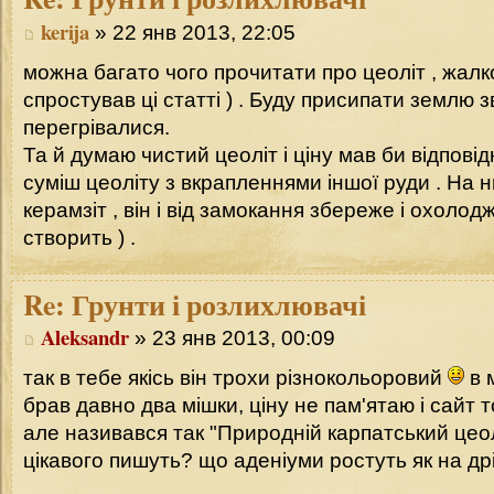
kerija
» 22 янв 2013, 22:05
можна багато чого прочитати про цеоліт , жалк
спростував ці статті ) . Буду присипати землю 
перегрівалися.
Та й думаю чистий цеоліт і ціну мав би відповід
суміш цеоліту з вкрапленнями іншої руди . На 
керамзіт , він і від замокання збереже і охоло
створить ) .
Re:
Грунти і розлихлювачі
Aleksandr
» 23 янв 2013, 00:09
так в тебе якісь він трохи різнокольоровий
в 
брав давно два мішки, ціну не пам'ятаю і сайт 
але називався так "Природній карпатський цео
цікавого пишуть? що аденіуми ростуть як на д