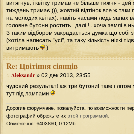
витягнув, і квітку тримав не більше тижня - це
тиждень тримає ))), жовтий відтінок все ж таки
на молодих квітах), навіть часами ледь запах вл
головне бутони ростить і далі ! . хоча землі в н
З таким відбором закрадається думка що собі
(хотіла написать "усі", та таку кількість ніякі пі
витримають
)
Re:
Цвітіння сіянців
Aleksandr
» 02 дек 2013, 23:55
чудовий результат! аж три бутони! таке і літом
тут під лампами
Дорогие форумчане, пожалуйста, по возможности пер
фотографий обрежьте их
этой программой
.
Обмеження: 640Х860, 0.12Mb