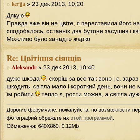
kerija
» 23 дек 2013, 10:20
Дякую
Правда вже він не цвіте, я переставила його на
сподобалось, останніх два бутони засушив і кв
Можливо було занадто жарко
Re:
Цвітіння сіянців
Aleksandr
» 23 дек 2013, 10:40
дуже шкода
, скоріш за все так воно і є, зараз
шкодить, світла мало і короткий день, вони не
їм робити
тепло є, рости можна, а світла ду
Дорогие форумчане, пожалуйста, по возможности пер
фотографий обрежьте их
этой программой
.
Обмеження: 640Х860, 0.12Mb