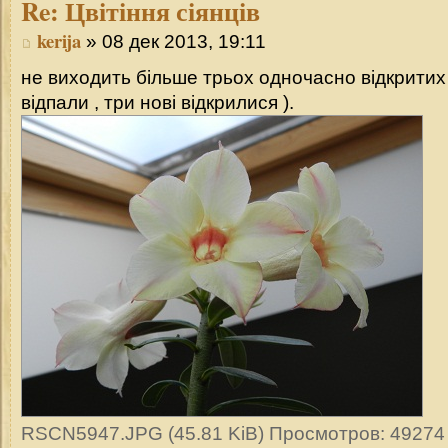
Re:
Цвітіння сіянців
kerija
» 08 дек 2013, 19:11
не виходить більше трьох одночасно відкритих к
відпали , три нові відкрилися ).
RSCN5947.JPG (45.81 KiB) Просмотров: 49274