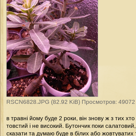
RSCN6828.JPG (82.92 KiB) Просмотров: 49072
в травні йому буде 2 роки, він знову ж з тих хто
товстий і не високий. Бутончик поки салатовий
сказати та думаю буде в білих або жовтуватих 