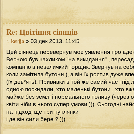
Re:
Цвітіння сіянців
kerija
» 03 дек 2013, 11:45
Цей сіянець перевернув моє уявлення про адені
Весною був чахликом "на викидання" , пересад
компанію в невеличкий горщик. Звернув на себе
коли замітила бутони ), а він їх ростив дуже вп
(їх дев*ять). Прививки в той же самий час і під
одною поскидали, хто маленькі бутони , хто вже
майже без землі і нормального поливу (через 
квіти ніби в нього супер умови ))). Сьогодні най
на підході ще три пуплянки
і де він сили бере ? )))