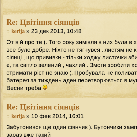
Re:
Цвітіння сіянців
kerija
» 23 дек 2013, 10:48
От я й про те (. Того року зимівля в них була в
все було добре. Ніхто не тягнувся , листям не 
сіянці , що прививки - тільки ходжу листочки з
є, та світло зелений , чахлий . Змоги зробити 
стримати ріст не знаю (. Пробувала не поливати
батерея за тиждень аден перетворюється в мум
Весни треба
Re:
Цвітіння сіянців
kerija
» 10 фев 2014, 16:01
Забутонився ще один сіянчик ). Бутончики замі
зараз вже такий