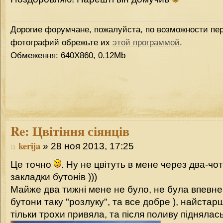
Дорогие форумчане, пожалуйста, по возможности пер
фотографий обрежьте их
этой программой
.
Обмеження: 640Х860, 0.12Mb
Re:
Цвітіння сіянців
kerija
» 28 ноя 2013, 17:25
Це точно
. Ну не цвітуть в мене через два-чо
закладки бутонів )))
Майже два тижні мене не було, не була впевн
бутони таку "розлуку", та все добре ), найстар
тільки трохи привяла, та після поливу піднялась