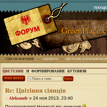
ТЕКУЩЕЕ
GreenPlace.
СПИСОК ФОРУМОВ
»
АДЕНИУМ
»
ЦВЕТЕНИЕ И ФОРМИРОВАН
ЦВЕТЕНИЕ
И ФОРМИРОВАНИЕ БУТОНОВ
Ответить
Re:
Цвітіння сіянців
Aleksandr
» 24 ноя 2013, 23:40
Поздоровляю! Нарешті він домучив