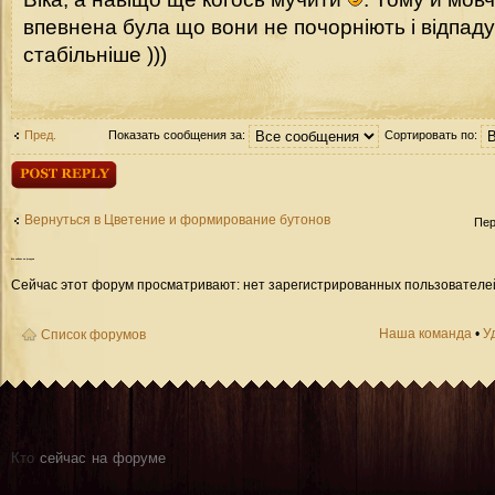
впевнена була що вони не почорніють і відпаду
стабільніше )))
Пред.
Показать сообщения за:
Сортировать по:
Ответить
Вернуться в Цветение и формирование бутонов
Пер
Кто
сейчас на форуме
Сейчас этот форум просматривают: нет зарегистрированных пользователей 
Наша команда
•
У
Список форумов
Кто
сейчас на форуме