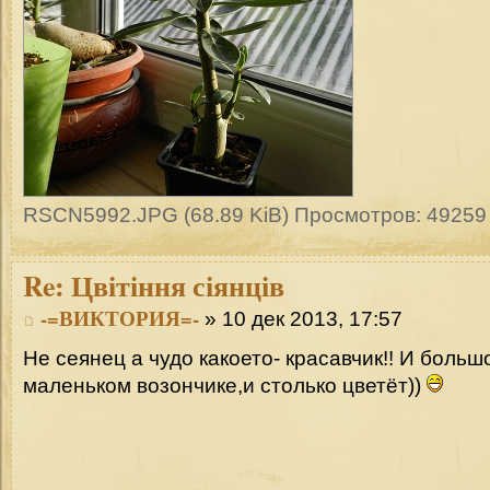
RSCN5992.JPG (68.89 KiB) Просмотров: 49259
Re:
Цвітіння сіянців
-=ВИКТОРИЯ=-
» 10 дек 2013, 17:57
Не сеянец а чудо какоето- красавчик!! И боль
маленьком возончике,и столько цветёт))