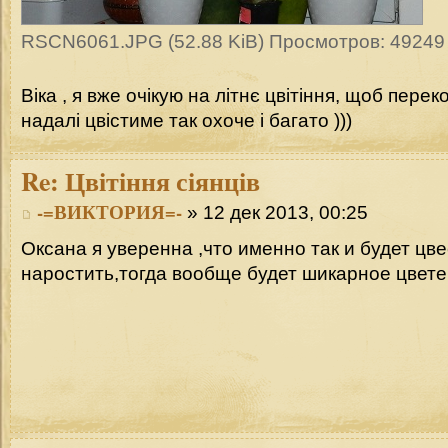
RSCN6061.JPG (52.88 KiB) Просмотров: 49249
Віка , я вже очікую на літнє цвітіння, щоб перек
надалі цвістиме так охоче і багато )))
Re:
Цвітіння сіянців
-=ВИКТОРИЯ=-
» 12 дек 2013, 00:25
Оксана я уверенна ,что именно так и будет цв
наростить,тогда вообще будет шикарное цветен