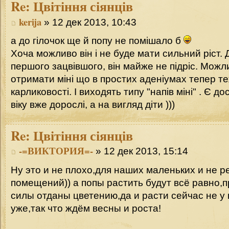
Re:
Цвітіння сіянців
kerija
» 12 дек 2013, 10:43
а до гілочок ще й попу не помішало б
Хоча можливо він і не буде мати сильний ріст.
першого зацвівшого, він майже не підріс. Можли
отримати міні що в простих аденіумах тепер те
карликовості. І виходять типу "напів міні" . Є до
віку вже дорослі, а на вигляд діти )))
Re:
Цвітіння сіянців
-=ВИКТОРИЯ=-
» 12 дек 2013, 15:14
Ну это и не плохо,для наших маленьких и не 
помещений)) а попы растить будут всё равно,п
силы отданы цветению,да и расти сейчас не у
уже,так что ждём весны и роста!