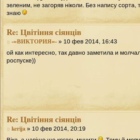
зеленим, не загоряв ніколи. Без напису сорта, 
знаю
Re:
Цвітіння сіянців
-=ВИКТОРИЯ=-
» 10 фев 2014, 16:43
ой как интересно, так давно заметила и молча
роспуске))
Re:
Цвітіння сіянців
kerija
» 10 фев 2014, 20:19
Віка, а навіщо ще когось мучити
. Тому й мовч