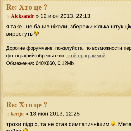
Re:
Хто це ?
Aleksandr
» 12 июн 2013, 22:13
я таке і не бачив ніколи, збережи кілька штук ц
виростуть
Дорогие форумчане, пожалуйста, по возможности пер
фотографий обрежьте их
этой программой
.
Обмеження: 640Х860, 0.12Mb
Re:
Хто це ?
kerija
» 13 июн 2013, 12:25
трохи підріс, та не став симпатичнішим
. Мет