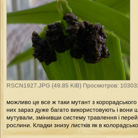
RSCN1927.JPG (49.85 KiB) Просмотров: 10303
можливо це все ж таки мутант з корорадського ж
них зараз дуже багато використовують і вони 
мутували, змінивши систему травлення і пере
рослини. Кладки знизу листків як в колорадськ