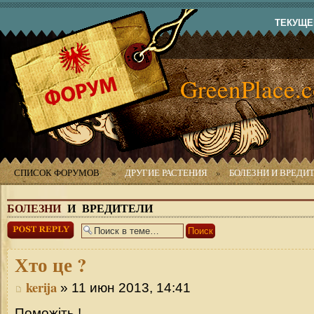
ТЕКУЩЕЕ
GreenPlace.
СПИСОК ФОРУМОВ
»
ДРУГИЕ РАСТЕНИЯ
»
БОЛЕЗНИ И ВРЕДИ
БОЛЕЗНИ
И ВРЕДИТЕЛИ
Ответить
Хто
це ?
kerija
» 11 июн 2013, 14:41
Поможіть !