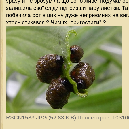
зразу й не зрозуміла що воно живе, подумалось
залишила свої сліди підгризши пару листків. 
побачила рот в цих ну дуже неприємних на виг
хтось стикався ? Чим їх "пригостити" ?
RSCN1583.JPG (52.83 KiB) Просмотров: 10310