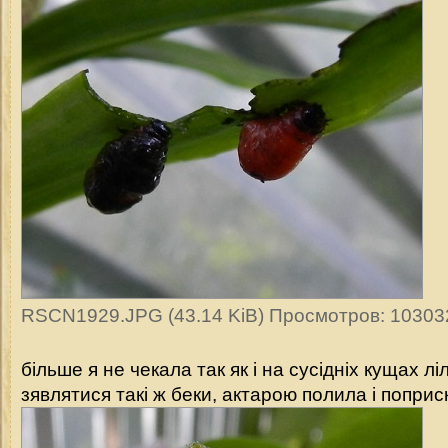
RSCN1929.JPG (43.14 KiB) Просмотров: 10303
більше я не чекала так як і на сусідніх кущах л
зявлятися такі ж беки, актарою полила і поприс