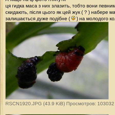
ця гидка маса з них злазить, тобто вони певним
скидають, після цього як цей жук ( ? ) набере ма
залишається дуже подібне (
) на молодого ко
RSCN1920.JPG (43.9 KiB) Просмотров: 103032