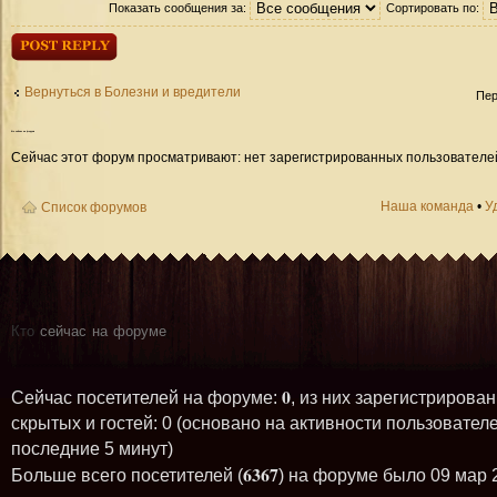
Показать сообщения за:
Сортировать по:
Ответить
Вернуться в Болезни и вредители
Пер
Кто
сейчас на форуме
Сейчас этот форум просматривают: нет зарегистрированных пользователей 
Наша команда
•
У
Список форумов
Кто
сейчас на форуме
0
Сейчас посетителей на форуме:
, из них зарегистрирован
скрытых и гостей: 0 (основано на активности пользователе
последние 5 минут)
6367
Больше всего посетителей (
) на форуме было 09 мар 