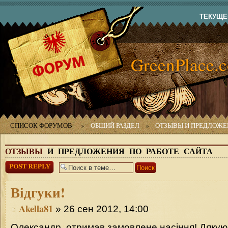
ТЕКУЩЕЕ
GreenPlace.
СПИСОК ФОРУМОВ
»
ОБЩИЙ РАЗДЕЛ
»
ОТЗЫВЫ И ПРЕДЛОЖЕН
ОТЗЫВЫ
И ПРЕДЛОЖЕНИЯ ПО РАБОТЕ САЙТА
Ответить
Відгуки!
Akella81
» 26 сен 2012, 14:00
Олександр, отримав замовлене насіння! Дякую 