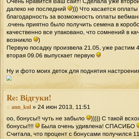
Очень нравится Ваш сайт! Сделала уже второй
далеко не последний
))) Что касается оплаты
благодарность за возможность оплаты вебма
.очень приятно было получить семена в коробо
качественно все упаковано, что сомнений в ка
возникло
)
Первую посадку произвела 21.05, уже растим 4
вторая 09.06 выпускает первую
Ну и фото моих деток для поднятия настроен
Re:
Відгуки!
ann_kul
» 24 июн 2013, 11:51
оо, бонусы!! чуть не забыло
))))) С такой всх
бонусы!!!!
Была очень удивлена! СПАСИБО
Считала, что процент с бонусами получился 1