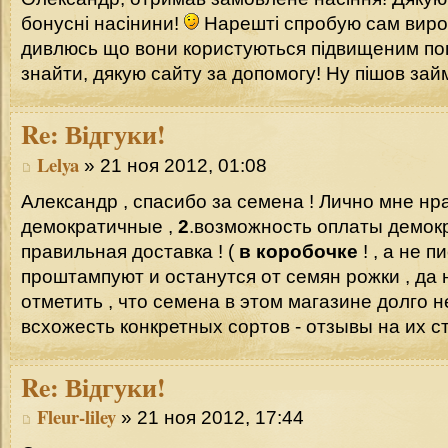
бонусні насінини!
Нарешті спробую сам виро
дивлюсь що вони користуються підвищеним попи
знайти, дякую сайту за допомогу! Ну пішов зай
Re:
Відгуки!
Lelya
» 21 ноя 2012, 01:08
Александр , спасибо за семена ! Лично мне нр
демократичные ,
2
.возможность оплаты демок
правильная доставка ! (
в коробочке
! , а не п
проштампуют и останутся от семян рожки , да 
отметить , что семена в этом магазине долго н
всхожесть конкретных сортов - отзывы на их с
Re:
Відгуки!
Fleur-liley
» 21 ноя 2012, 17:44