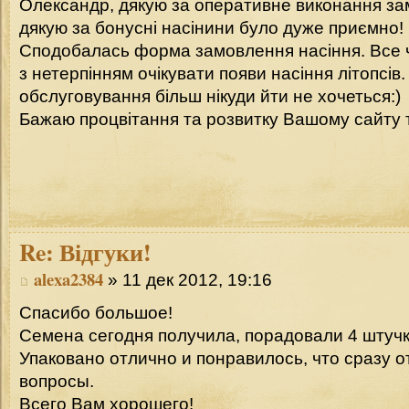
Олександр, дякую за оперативне виконання з
дякую за бонусні насінини було дуже приємно!
Сподобалась форма замовлення насіння. Все чі
з нетерпінням очікувати появи насіння літопсів.
обслуговування більш нікуди йти не хочеться:)
Бажаю процвітання та розвитку Вашому сайту т
Re:
Відгуки!
alexa2384
» 11 дек 2012, 19:16
Спасибо большое!
Семена сегодня получила, порадовали 4 штуч
Упаковано отлично и понравилось, что сразу о
вопросы.
Всего Вам хорошего!