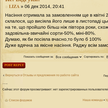
LIZA
» 06 дек 2014, 20:41
Насіння отримала за замовленням ще в квітні 2
склалося, що висіяла його лише в листопаді ц
на те, що пройшло більш ніж півтора роки, схож
задовільна-звичайні сорти-50%, міні-80%.
Думаю, як би посіяла вчасно,то було б 100%
Дуже вдячна за якісне насіння. Раджу всім замо
Показать сообщения за:
Сортировать по:
Ответить
Вернуться в Отзывы и предложения по работе сайта
Пер
Кто
сейчас на форуме
Сейчас этот форум просматривают: нет зарегистрированных пользователей 
Наша команда
•
У
Список форумов