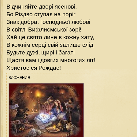
Відчиняйте двері ясенові,
Бо Різдво ступає на поріг
Знак добра, господньої любові
В світлі Вифлиємської зорі!
Хай це свято лине в кожну хату,
В кожнім серці свій залише слід
Будьте дужі, щирі і багаті
Щастя вам і довгих многогих літ!
Христос ся Рождає!
ВЛОЖЕНИЯ