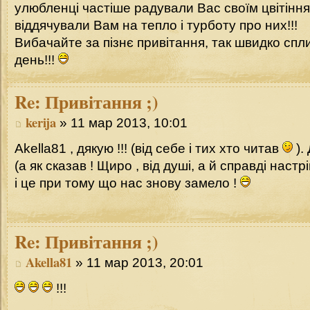
улюбленці частіше радували Вас своїм цвітіння
віддячували Вам на тепло і турботу про них!!!
Вибачайте за пізнє привітання, так швидко спл
день!!!
Re:
Привітання ;)
kerija
» 11 мар 2013, 10:01
Akella81 , дякую !!! (від себе і тих хто читав
).
(а як сказав ! Щиро , від душі, а й справді наст
і це при тому що нас знову замело !
Re:
Привітання ;)
Akella81
» 11 мар 2013, 20:01
!!!