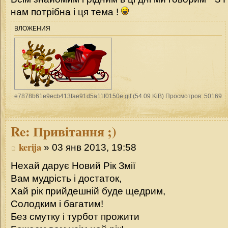
нам потрібна і ця тема !
ВЛОЖЕНИЯ
e7878b61e9ecb413fae91d5a11f0150e.gif (54.09 KiB) Просмотров: 50169
Re:
Привітання ;)
kerija
» 03 янв 2013, 19:58
Нехай дарує Новий Рік Змії
Вам мудрість і достаток,
Хай рік прийдешній буде щедрим,
Солодким і багатим!
Без смутку і турбот прожити