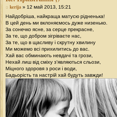
kerija
» 12 май 2013, 15:21
Найдобріша, найкраща матусю рідненька!
В цей день ми вклоняємось дуже низенько.
За сонечко ясне, за серце прекрасне,
За те, що добром зігріваєте нас,
За те, що в щасливу і скрутну хвилину
Ми можемо всі прихилитись до вас.
Хай вас обминають невдачі та грози,
Нехай лиш від сміху з’являються сльози,
Міцного здоровя з роси і води,
Бадьорість та настрій хай будуть завжди!