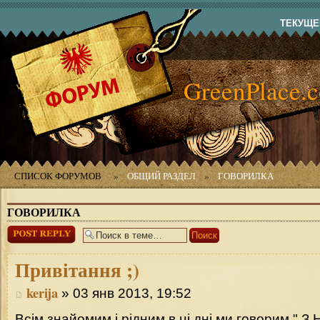
ТЕКУЩЕЕ
GreenPlace.
СПИСОК ФОРУМОВ
»
ОБЩИЙ РАЗДЕЛ
»
ГОВОРИЛКА
ГОВОРИЛКА
Ответить
Привітання
;)
kerija
» 03 янв 2013, 19:52
Всім знайомим і рідним в ці дні ми говорим " З 