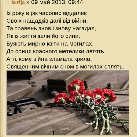
kerija
» 09 май 2013, 09:44
Із року в рік часопис віддаляє
Своїх нащадків далі від війни.
Та травень знов і знову нагадає,
Як із життя ішли його сини.
Буяють мирно квіти на могилах,
До сонця красного метелики летять.
А ті, кому війна зламала крила,
Священним вічним сном в могилах сплять.