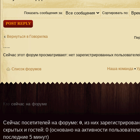
Показать сообщения за:
Сортировать по:
Ответить
Вернуться в Говорилка
Пер
Кто
сейчас на форуме
Сейчас этот форум просматривают: нет зарегистрированных пользователей 
Наша команда
•
У
Список форумов
Кто
сейчас на форуме
0
Сейчас посетителей на форуме:
, из них зарегистрирован
скрытых и гостей: 0 (основано на активности пользователе
последние 5 минут)