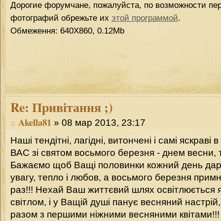
Дорогие форумчане, пожалуйста, по возможности пер
фотографий обрежьте их
этой программой
.
Обмеження: 640Х860, 0.12Mb
Re:
Привітання ;)
Akella81
» 08 мар 2013, 23:17
Наші тендітні, лагідні, витончені і самі яскраві в 
ВАС зі святом восьмого березня - днем весни, т
Бажаємо щоб Ващі половинки кожний день дари
увагу, тепло і любов, а восьмого березня прим
раз!!! Нехай Ваш життєвий шлях освітлюється
світлом, і у Ващій душі панує весняний настрій
разом з першими ніжними весняними квітами!!