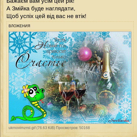
Бажаєм вам усім цей рік!
А Змійка буде наглядати,
Щоб успіх цей від вас не втік!
ВЛОЖЕНИЯ
ukrnovimzmii.gif (76.63 KiB) Просмотров: 50168