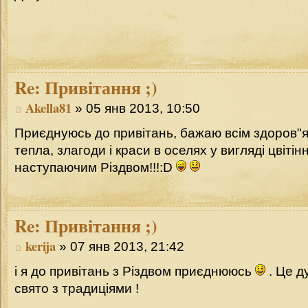
Re:
Привітання ;)
Akella81
» 05 янв 2013, 10:50
Приєднуюсь до привітань, бажаю всім здоров"я,
тепла, злагоди і краси в оселях у вигляді цвітін
наступаючим Різдвом!!!:D
Re:
Привітання ;)
kerija
» 07 янв 2013, 21:42
і я до привітань з Різдвом приєднююсь
. Це д
свято з традиціями !