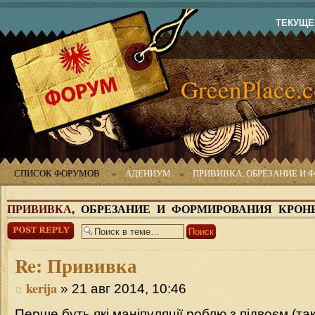
ТЕКУЩЕЕ
GreenPlace.
СПИСОК ФОРУМОВ
»
АДЕНИУМ
»
ПРИВИВКА, ОБРЕЗАНИЕ И
ПРИВИВКА,
ОБРЕЗАНИЕ И ФОРМИРОВАНИЯ КРОН
Ответить
Re:
Прививка
kerija
» 21 авг 2014, 10:46
Перше буть які маніпуляції роблю з підвоєм (так 