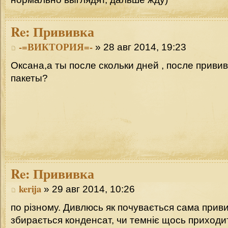
Re:
Прививка
-=ВИКТОРИЯ=-
» 28 авг 2014, 19:23
Оксана,а ты после скольки дней , после приви
пакеты?
Re:
Прививка
kerija
» 29 авг 2014, 10:26
по різному. Дивлюсь як почувається сама прив
збирається конденсат, чи темніє щось приходит