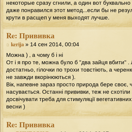
некоторые сразу сгнили, а один вот буквально 
даже понравился этот метод...если бы не резул
крути в расщеп у меня выходят лучше.
Re:
Прививка
kerija
» 14 сен 2014, 00:04
Можна ) , а чому б і ні
От і я про те, можна було б "два зайця вбити" .
достатньо, гілочки по трохи товстіють, а черенк
не завжди вкорінюються ).
Вік, напевне зараз просто природа бере своє, 
насувається. Останні прививки, теж не схотіл
досвічувати треба для стимуляції вегетативних
весни )
Re:
Прививка