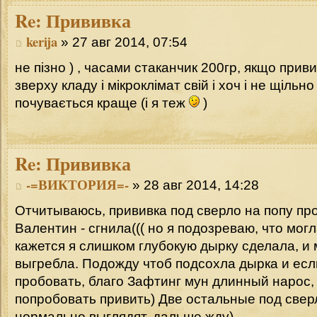
Re:
Прививка
kerija
» 27 авг 2014, 07:54
не пізно ) , часами стаканчик 200гр, якщо при
зверху кладу і мікроклімат свій і хоч і не щільно
почувається краще (і я теж
)
Re:
Прививка
-=ВИКТОРИЯ=-
» 28 авг 2014, 14:28
Отчитываюсь, прививка под сверло на попу пр
Валентин - сгнила((( но я подозреваю, что мог
кажется я слишком глубокую дырку сделала, и 
выгребла. Подожду чтоб подсохла дырка и есл
пробовать, благо Зафтинг мун длинный нарос, 
попробовать привить) Две остальные под свер
нормально выглядят, дальше жду)