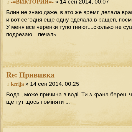
-=ВИКТОРИЯ=-
» 14 сен 2014, 00:07
Блин не знаю даже, в это же время делала вра
и вот сегодня ещё одну сделала в ращеп, пос
У меня все черенки тупо гниют....сколько не суш
подрезаю....печаль...
Re:
Прививка
kerija
» 14 сен 2014, 00:25
Вода , може причина в воді. Ти з крана береш 
ще тут щось поміняти ...