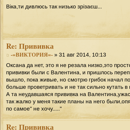
Віка,ти дивлюсь так низько зрізаєш...
Re:
Прививка
-=ВИКТОРИЯ=-
» 31 авг 2014, 10:13
Оксана да нет, это я не резала низко,это прос
прививки были с Валентина, и пришлось перепр
вышло, пока живые, но смотрю грибок начал по
больше проветривать и не так сильно кутать в 
А та неудавшаяся прививка на Валентина,ужас
так жалко у меня такие планы на него были,оп
по самое" не хочу....."
Re:
Прививка