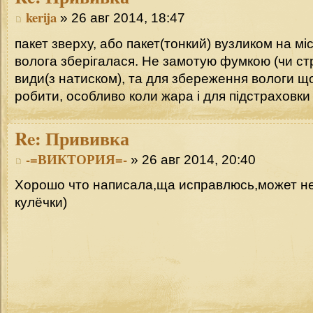
kerija
» 26 авг 2014, 18:47
пакет зверху, або пакет(тонкий) вузликом на мі
волога зберігалася. Не замотую фумкою (чи стр
види(з натиском), та для збереження вологи щ
робити, особливо коли жара і для підстраховки 
Re:
Прививка
-=ВИКТОРИЯ=-
» 26 авг 2014, 20:40
Хорошо что написала,ща исправлюсь,может не
кулёчки)