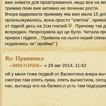
вже знімати для провітрювання, якщо все на в
тримаю поки вже активно не починає рости.
Вчора відкривала прививку яка вже мала 15 дні
прокльовувались, вона просто "злетіла", прив
от підвой десь на 2см гнилий
. Причому так д
всередині. Незрозуміла що це було. Читала пр
привоя і підвоя... Привила на нього інший сіяне
подивлюсь чи" прийме" )
Re:
Прививка
-=ВИКТОРИЯ=-
» 29 авг 2014, 11:42
ой у меня тоже подвой от Валентина вчера вы
смотрю там опять лужа, опять вычистила, сего
нас, вытащу его на балкон,п усть там подсуши