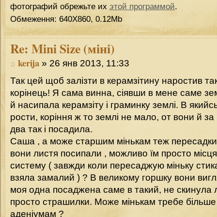
фотографий обрежьте их
этой программой
.
Обмеження: 640Х860, 0.12Mb
Re:
Mini Size (міні)
kerija
» 26 янв 2013, 11:33
Так цей щоб залізти в керамзітину наростив та
корінець! Я сама винна, сіявши в мене саме зем
й насипала керамзіту і граминку землі. В який
рости, коріння ж то землі не мало, от вони й з
два так і посадила.
Саша , а може старшим мінькам теж пересадки
вони листя посипали , можливо їм просто місц
систему ( завжди коли пересаджую міньку стик
взяла замалий ) ? В великому горшку вони вигл
моя одна посаджена саме в такий, не скинула ли
просто страшилки. Може мінькам требе більше 
аденіумам ?