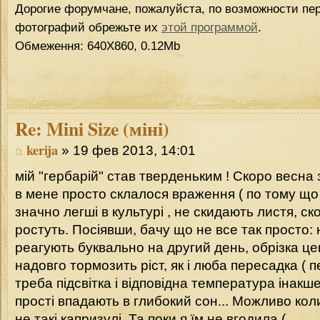
Дорогие форумчане, пожалуйста, по возможности пер
фотографий обрежьте их
этой программой
.
Обмеження: 640Х860, 0.12Mb
Re:
Mini Size (міні)
kerija
» 19 фев 2013, 14:01
мій "гербарій" став тверденьким ! Скоро весн
в мене просто склалося враження ( по тому що 
значно легші в культурі , не скидають листя, ск
ростуть. Посіявши, бачу що не все так просто:
реагують буквально на другий день, обрізка ц
надовго тормозить ріст, як і люба пересадка ( 
треба підсвітка і відповідна температура інакш
прості впадають в глибокий сон... Можливо кол
не такі капризулі. Та поки я їм не вгодила (