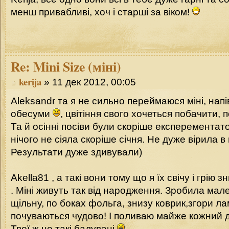
менш привабливі, хоч і старші за віком!
Re:
Mini Size (міні)
kerija
» 11 дек 2012, 00:05
Aleksandr та я не сильно переймаюся міні, напі
обесуми
, цвітіння свого хочеться побачити, п
Та й осінні посіви були скоріше експерементат
нічого не сіяла скоріше січня. Не дуже вірила в 
Результати дуже здивували)
Akella81 , а такі вони тому що я їх свічу і грію з
. Міні живуть так від народження. Зробила мал
щільну, по боках фольга, знизу коврик,згори ла
почуваються чудово! І поливаю майже кожний 
Твої ж не такі балувані