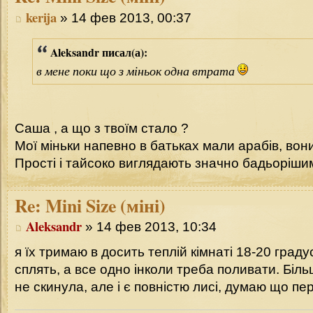
kerija
» 14 фев 2013, 00:37
Aleksandr писал(а):
в мене поки що з міньок одна втрата
Саша , а що з твоїм стало ?
Мої міньки напевно в батьках мали арабів, вон
Прості і тайсоко виглядають значно бадьоріши
Re:
Mini Size (міні)
Aleksandr
» 14 фев 2013, 10:34
я їх тримаю в досить теплій кімнаті 18-20 граду
сплять, а все одно інколи треба поливати. Біль
не скинула, але і є повністю лисі, думаю що п