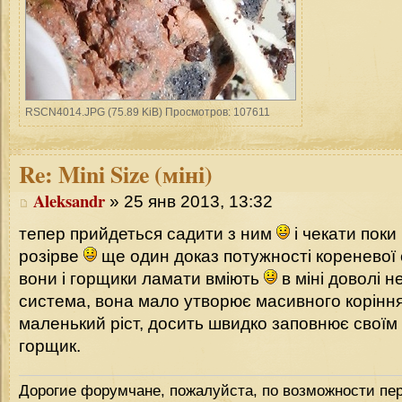
RSCN4014.JPG (75.89 KiB) Просмотров: 107611
Re:
Mini Size (міні)
Aleksandr
» 25 янв 2013, 13:32
тепер прийдеться садити з ним
і чекати поки
розірве
ще один доказ потужності кореневої 
вони і горщики ламати вміють
в міні доволі 
система, вона мало утворює масивного корінн
маленький ріст, досить швидко заповнює своїм
горщик.
Дорогие форумчане, пожалуйста, по возможности пер