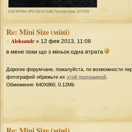
DSCN4384.JPG (59.62 KiB) Просмотров: 107559
Re:
Mini Size (міні)
Aleksandr
» 12 фев 2013, 11:08
в мене поки що з міньок одна втрата
Дорогие форумчане, пожалуйста, по возможности пер
фотографий обрежьте их
этой программой
.
Обмеження: 640Х860, 0.12Mb
Re:
Mini Size (міні)