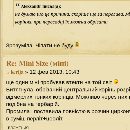
Aleksandr писал(а):
не думаю що це причина, скоріше ще за перелива, 
коріння, при пересадці їх можна обрізати
Зрозуміла. Чіпати не буду
Re:
Mini Size (міні)
kerija
» 12 фев 2013, 10:43
ще один міні пробував втекти на той світ
Витягнула, обрізаний центральний корінь розрі
відмерлих тонких корінців. Можливо через них 
подібна на гербарій.
Промила і поставила повністю в розчин циркону
в суміш перліт+цеоліт.
ВЛОЖЕНИЯ