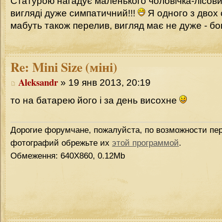
Статурою нагадує маленького чоловічка-лісович
вигляді дуже симпатичний!!!
Я одного з двох 
мабуть також перелив, вигляд має не дуже - б
Re:
Mini Size (міні)
Aleksandr
» 19 янв 2013, 20:19
то на батарею його і за день висохне
Дорогие форумчане, пожалуйста, по возможности пер
фотографий обрежьте их
этой программой
.
Обмеження: 640Х860, 0.12Mb