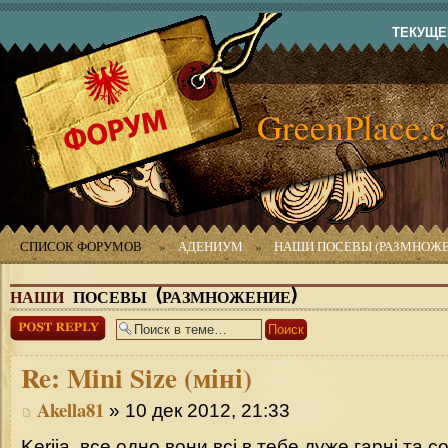
ТЕКУЩЕЕ
GreenPlace.
СПИСОК ФОРУМОВ
»
АДЕНИУМ
»
НАШИ ПОСЕВЫ (РАЗМНОЖЕ
НАШИ
ПОСЕВЫ (РАЗМНОЖЕНИЕ)
Ответить
Re:
Mini Size (міні)
Akella81
» 10 дек 2012, 21:33
Kerija, все одно вони всі в тебе дуже гарні та с