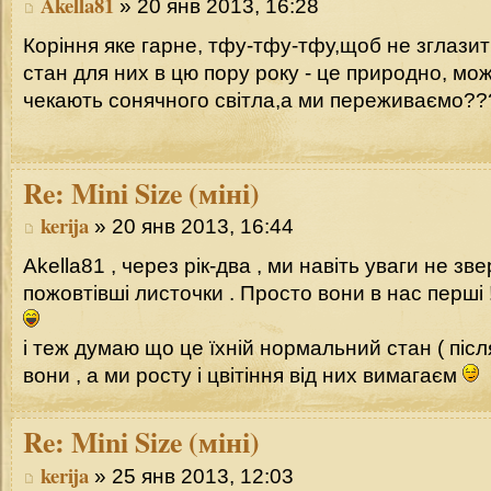
Akella81
» 20 янв 2013, 16:28
Коріння яке гарне, тфу-тфу-тфу,щоб не зглазит
стан для них в цю пору року - це природно, мо
чекають сонячного світла,а ми переживаємо?
Re:
Mini Size (міні)
kerija
» 20 янв 2013, 16:44
Akella81 , через рік-два , ми навіть уваги не зв
пожовтівші листочки . Просто вони в нас перші
і теж думаю що це їхній нормальний стан ( післ
вони , а ми росту і цвітіння від них вимагаєм
Re:
Mini Size (міні)
kerija
» 25 янв 2013, 12:03