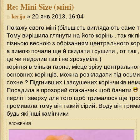
Re:
Mini Size (міні)
kerija
» 20 янв 2013, 16:04
Покажу свого міні (більшість виглядають саме т
Тому вирішила глянути на його корінь , так як 
пізньою весною з обрізанням центрального кор
а зимою почали ще й скидати і сушити , от так 
це чи недолив так і не зрозуміла )
коріння в міньки гарне, місце зрізу центральног
основних корінців, можна розкладати під осьми
сохне ? Підгнивших і засушених корінчиків нема
Посадила в прозорий стаканчик щоб бачити
перліт і зверху для того щоб трималося ще трох
промивала тому він такий сірий. Воду він трим
будь які інші камінчики
ВЛОЖЕНИЯ