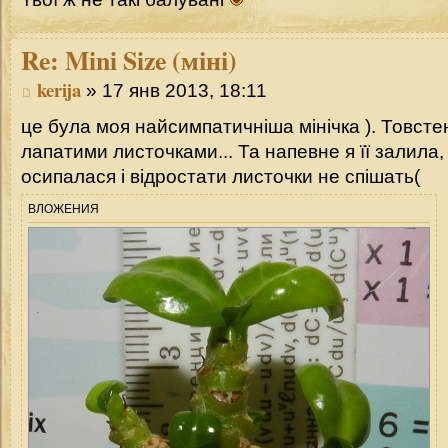
Re:
Mini Size (міні)
kerija
» 17 янв 2013, 18:11
це була моя найсимпатичніша мінічка ). Товстен
лапатими листочками... Та напевне я її залила,
осипалася і відростати листочки не спішать(
ВЛОЖЕНИЯ