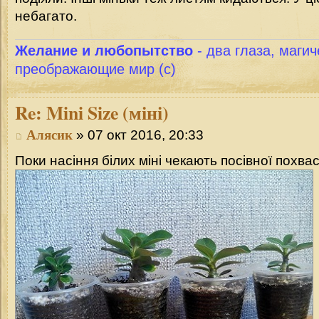
небагато.
Желание и любопытство
- два глаза, магич
преображающие мир (с)
Re:
Mini Size (міні)
Алясик
» 07 окт 2016, 20:33
Поки насіння білих міні чекають посівної похва