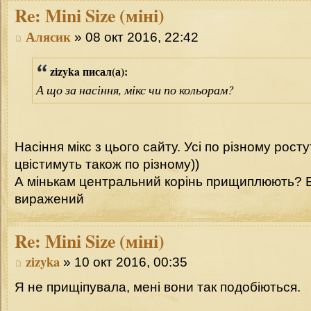
Re:
Mini Size (міні)
Алясик
» 08 окт 2016, 22:42
zizyka писал(а):
А що за насіння, мікс чи по кольорам?
Насiння мiкс з цього сайту. Усi по рiзному росту
цвiстимуть також по рiзному))
А мiнькам центральний корiнь прищиплюють? Бо
виражений
Re:
Mini Size (міні)
zizyka
» 10 окт 2016, 00:35
Я не прищіпувала, мені вони так подобіються.