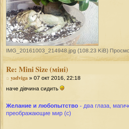
IMG_20161003_214948.jpg (108.23 KiB) Просм
Re:
Mini Size (міні)
yadviga
» 07 окт 2016, 22:18
наче дівчина сидить
Желание и любопытство
- два глаза, магич
преображающие мир (с)