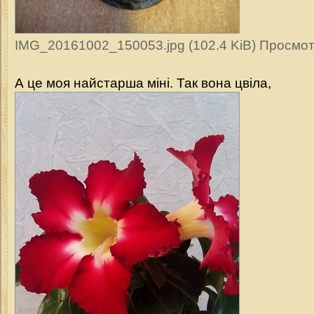
IMG_20161002_150053.jpg (102.4 KiB) Просмот
А це моя найстарша міні. Так вона цвіла,