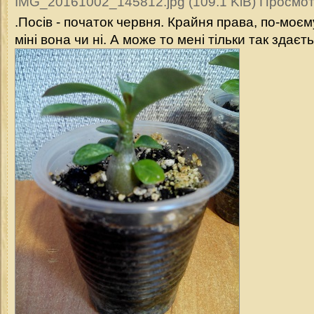
IMG_20161002_145812.jpg (109.1 KiB) Просмот
.Посів - початок червня. Крайня права, по-моє
міні вона чи ні. А може то мені тільки так здає