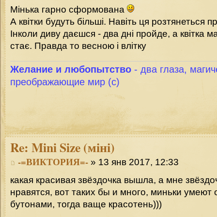
Мінька гарно сформована
А квітки будуть більші. Навіть ця розтянеться пр
Інколи диву даєшся - два дні пройде, а квітка м
стає. Правда то весною і влітку
Желание и любопытство
- два глаза, магич
преображающие мир (с)
Re:
Mini Size (міні)
-=ВИКТОРИЯ=-
» 13 янв 2017, 12:33
какая красивая звёздочка вышла, а мне звёзд
нравятся, вот таких бы и много, миньки умеют
бутонами, тогда ваще красотень)))