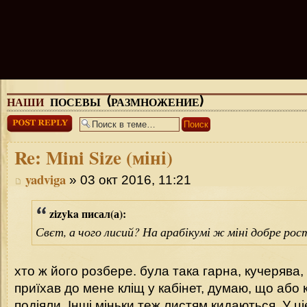
НАШИ
ПОСЕВЫ (РАЗМНОЖЕНИЕ)
Ответить
Re:
Mini Size (міні)
yadviga
» 03 окт 2016, 11:21
zizyka писал(а):
Свєт, а чого лисий? На арабікумі ж міні добре рос
хто ж його розбере. була така гарна, кучерява, 
приїхав до мене кліщ у кабінет, думаю, що або 
подіяли. Інші міньки теж листям кидаються. У ці