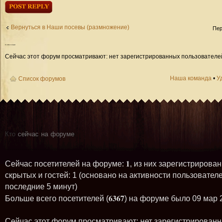
Ответить
Вернуться в Наши посевы (размножение)
Пер
Кто
сейчас на форуме
Сейчас этот форум просматривают: нет зарегистрированных пользователей 
Наша команда
•
У
Список форумов
Кто
сейчас на форуме
1
Сейчас посетителей на форуме:
, из них зарегистрирован
скрытых и гостей: 1 (основано на активности пользователе
последние 5 минут)
6367
Больше всего посетителей (
) на форуме было 09 мар 
Сейчас этот форум просматривают: нет зарегистрирован