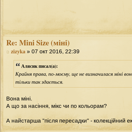
Re:
Mini Size (міні)
zizyka
» 07 окт 2016, 22:39
Алясик писал(а):
Крайня права, по-моєму, ще не визначилася міні вон
тільки так здається.
Вона міні.
А що за насіння, мікс чи по кольорам?
А найстарша "після пересадки" - колекційний е