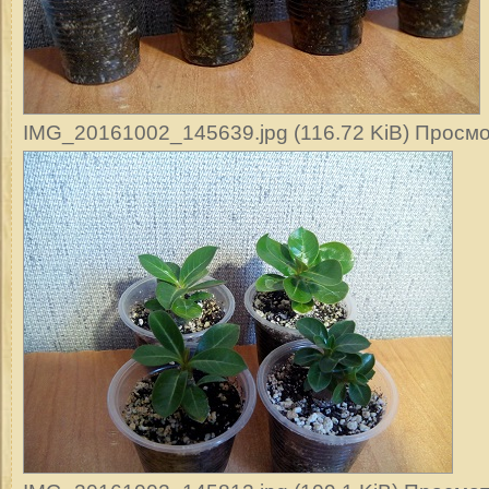
IMG_20161002_145639.jpg (116.72 KiB) Просмо