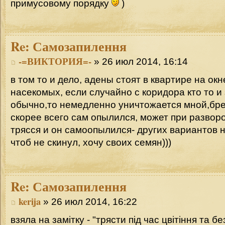
примусовому порядку
)
Re:
Самозапилення
-=ВИКТОРИЯ=-
» 26 июл 2014, 16:14
в том то и дело, адены стоят в квартире на окн
насекомых, если случайно с коридора кто то и
обычно,то немедленно уничтожается мной,бре
скорее всего сам опылился, может при развор
трясся и он самоопылился- других вариантов н
чтоб не скинул, хочу своих семян)))
Re:
Самозапилення
kerija
» 26 июл 2014, 16:22
взяла на замітку - "трясти під час цвітіння та б