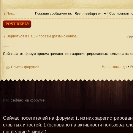
Пред.
Показать сообщения за:
Сортировать п
Ответить
Вернуться в Наши посевы (размножение)
Пер
Кто
сейчас на форуме
Сейчас этот форум просматривают: нет зарегистрированных пользователей 
Наша команда
•
У
Список форумов
Кто
сейчас на форуме
1
Сейчас посетителей на форуме:
, из них зарегистрирован
скрытых и гостей: 1 (основано на активности пользователе
последние 5 минут)