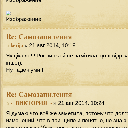
Re:
Самозапилення
kerija
» 21 авг 2014, 10:19
Як цікаво !!! Рослинка й не замітила що її відріз
іншої).
Ну і аденіуми !
Re:
Самозапилення
-=ВИКТОРИЯ=-
» 21 авг 2014, 10:24
Я думаю что всё же заметила, потому что долг
изменений, что в принципе и понятно, не знаю 
пока радуюсь)))уже поставила её на солнышко,