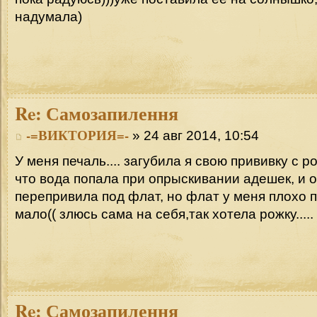
надумала)
Re:
Самозапилення
-=ВИКТОРИЯ=-
» 24 авг 2014, 10:54
У меня печаль.... загубила я свою прививку с р
что вода попала при опрыскивании адешек, и о
перепривила под флат, но флат у меня плохо 
мало(( злюсь сама на себя,так хотела рожку.....
Re:
Самозапилення