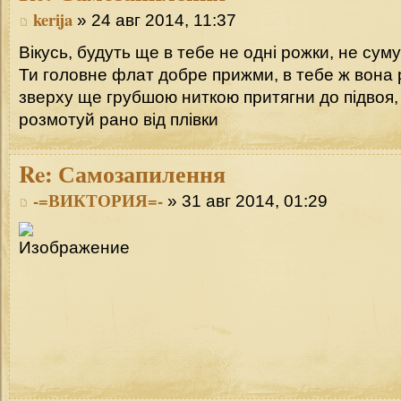
kerija
» 24 авг 2014, 11:37
Вікусь, будуть ще в тебе не одні рожки, не суму
Ти головне флат добре прижми, в тебе ж вона
зверху ще грубшою ниткою притягни до підвоя, н
розмотуй рано від плівки
Re:
Самозапилення
-=ВИКТОРИЯ=-
» 31 авг 2014, 01:29