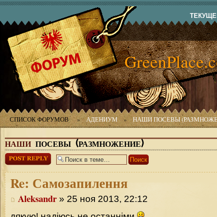
ТЕКУЩЕЕ
GreenPlace.
СПИСОК ФОРУМОВ
»
АДЕНИУМ
»
НАШИ ПОСЕВЫ (РАЗМНОЖЕ
НАШИ
ПОСЕВЫ (РАЗМНОЖЕНИЕ)
Ответить
Re:
Самозапилення
Aleksandr
» 25 ноя 2013, 22:12
дякую! надіюсь не останніми