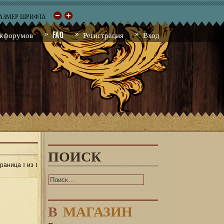
РАЗМЕР ШРИФТА
к форумов
FAQ
Регистрация
Вход
ПОИСК
1
1
траница
из
В
МАГАЗИН