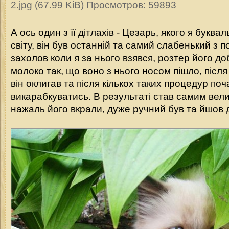
2.jpg (67.99 KiB) Просмотров: 59893
А ось один з її дітлахів - Цезарь, якого я буква
світу, він був останній та самий слабенький з п
захолов коли я за нього взявся, розтер його до
молоко так, що воно з нього носом пішло, після 
він оклигав та після кількох таких процедур по
викарабкуватись. В результаті став самим вели
нажаль його вкрали, дуже ручний був та йшов 