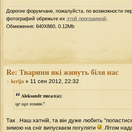
Дорогие форумчане, пожалуйста, по возможности пер
фотографий обрежьте их
этой программой
.
Обмеження: 640Х860, 0.12Mb
Re:
Тварини які живуть біля нас
kerija
» 11 сен 2012, 22:32
Aleksandr писал(а):
це що хомяк?
Так . Наш хатній, та він дуже любить "попастися
зимою на сніг випускаєм погуляти
. Літом над