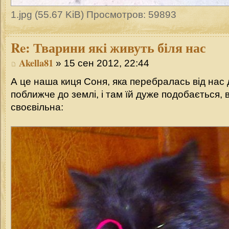
1.jpg (55.67 KiB) Просмотров: 59893
Re:
Тварини які живуть біля нас
Akella81
» 15 сен 2012, 22:44
А це наша киця Соня, яка перебралась від нас 
поближче до землі, і там їй дуже подобається, 
своєвільна: