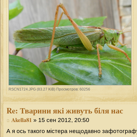
RSCN1724.JPG (83.27 KiB) Просмотров: 60256
Re:
Тварини які живуть біля нас
Akella81
» 15 сен 2012, 20:50
А я ось такого містера нещодавно зафотограф