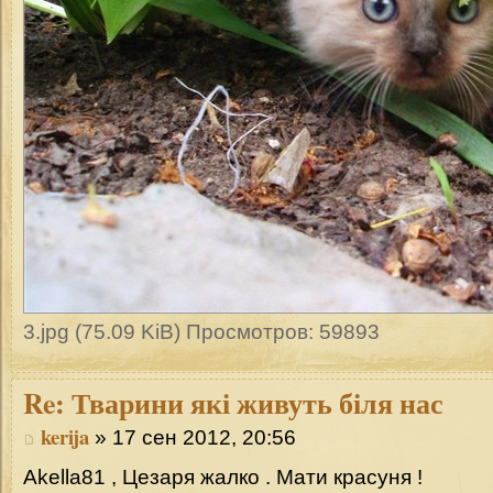
3.jpg (75.09 KiB) Просмотров: 59893
Re:
Тварини які живуть біля нас
kerija
» 17 сен 2012, 20:56
Akella81 , Цезаря жалко . Мати красуня !