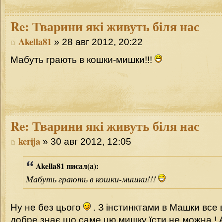
Re:
Тварини які живуть біля нас
Akella81
» 28 авг 2012, 20:22
Мабуть грають в кошки-мишки!!!
Re:
Тварини які живуть біля нас
kerija
» 30 авг 2012, 12:05
Akella81 писал(а):
Мабуть грають в кошки-мишки!!!
Ну не без цього
. З інстинктами в Машки все 
добре знає що саме цю мишку їсти не можна ! А