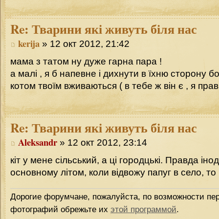
Re:
Тварини які живуть біля нас
kerija
» 12 окт 2012, 21:42
мама з татом ну дуже гарна пара !
а малі , я б напевне і дихнути в їхню сторону 
котом твоїм вживаються ( в тебе ж він є , я пра
Re:
Тварини які живуть біля нас
Aleksandr
» 12 окт 2012, 23:14
кіт у мене сільський, а ці городцькі. Правда інод
основному літом, коли відвожу папуг в село, то в
Дорогие форумчане, пожалуйста, по возможности пер
фотографий обрежьте их
этой программой
.