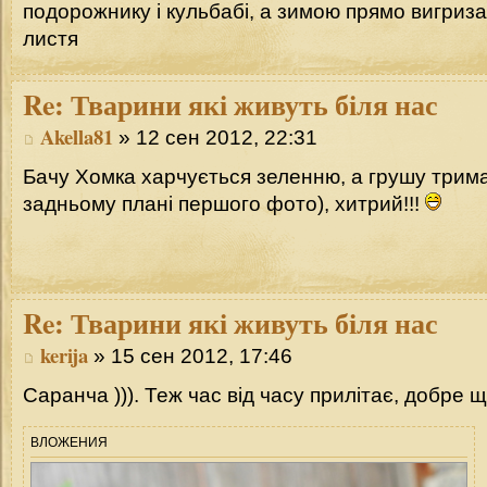
подорожнику і кульбабі, а зимою прямо вигризає
листя
Re:
Тварини які живуть біля нас
Akella81
» 12 сен 2012, 22:31
Бачу Хомка харчується зеленню, а грушу трима
задньому плані першого фото), хитрий!!!
Re:
Тварини які живуть біля нас
kerija
» 15 сен 2012, 17:46
Саранча ))). Теж час від часу прилітає, добре 
ВЛОЖЕНИЯ