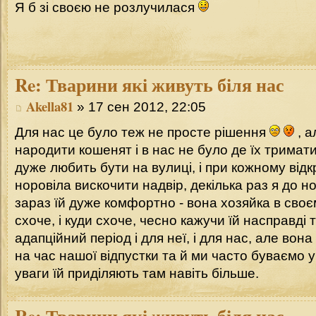
Я б зі своєю не розлучилася
Re:
Тварини які живуть біля нас
Akella81
» 17 сен 2012, 22:05
Для нас це було теж не просте рішення
, а
народити кошенят і в нас не було де їх тримат
дуже любить бути на вулиці, і при кожному відк
норовіла вискочити надвір, декілька раз я до ноч
зараз їй дуже комфортно - вона хозяйка в своєму
схоче, і куди схоче, чесно кажучи їй насправді
адапційний період і для неї, і для нас, але вон
на час нашої відпустки та й ми часто буваємо у 
уваги їй приділяють там навіть більше.
Re:
Тварини які живуть біля нас