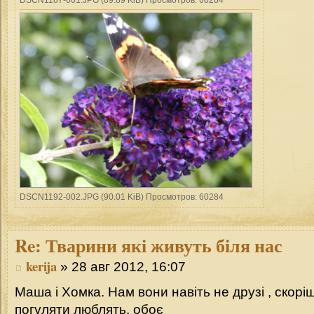
DSCN1192-002.JPG (90.01 KiB) Просмотров: 60284
Re:
Тварини які живуть біля нас
kerija
» 28 авг 2012, 16:07
Маша і Хомка. Нам вони навіть не друзі , скорі
погуляти люблять, обоє