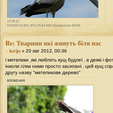
19.08.12
DSCN1133-001.JPG (76.44 KiB) Просмотров: 60285
Re:
Тварини які живуть біля нас
kerija
» 20 авг 2012, 00:36
і метелики ,які люблять кущ будлеї , а деякі і 
інколи гілки ними просто засипані , цей кущ сп
другу назву "метеликове дерево"
ВЛОЖЕНИЯ