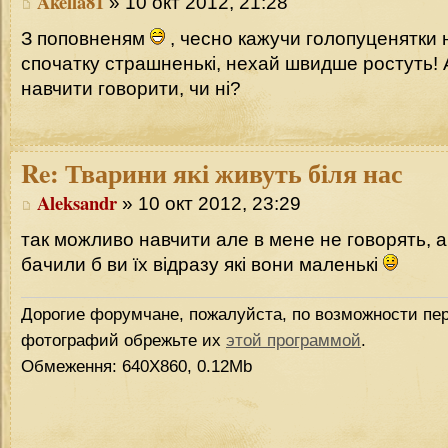
Akella81
» 10 окт 2012, 21:28
З поповненям
, чесно кажучи голопуценятки
спочатку страшненькі, нехай швидше ростуть!
навчити говорити, чи ні?
Re:
Тварини які живуть біля нас
Aleksandr
» 10 окт 2012, 23:29
так можливо навчити але в мене не говорять, а
бачили б ви їх відразу які вони маленькі
Дорогие форумчане, пожалуйста, по возможности пер
фотографий обрежьте их
этой программой
.
Обмеження: 640Х860, 0.12Mb