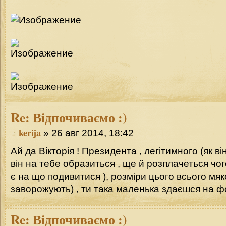
Re:
Відпочиваємо :)
kerija
» 26 авг 2014, 18:42
Ай да Вікторія ! Президента , легітимного (як в
він на тебе образиться , ще й розплачеться чог
є на що подивитися ), розміри цього всього мя
заворожують) , ти така маленька здаєшся на ф
Re:
Відпочиваємо :)