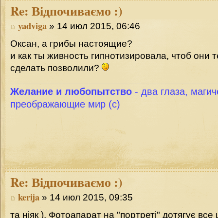
Re:
Відпочиваємо :)
yadviga
» 14 июл 2015, 06:46
Оксан, а грибы настоящие?
и как ты живность гипнотизировала, чтоб они 
сделать позволили?
Желание и любопытство
- два глаза, магич
преображающие мир (с)
Re:
Відпочиваємо :)
kerija
» 14 июл 2015, 09:35
та ніяк ). Фотоапарат на "портреті" дотягує все