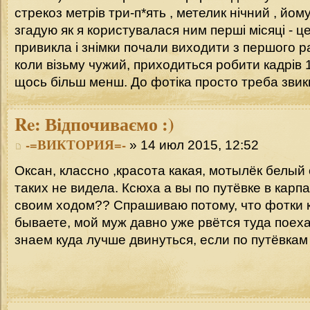
стрекоз метрів три-п*ять , метелик нічний , йому
згадую як я користувалася ним перші місяці - це
привикла і знімки почали виходити з першого раз
коли візьму чужий, приходиться робити кадрів
щось більш менш. До фотіка просто треба звик
Re:
Відпочиваємо :)
-=ВИКТОРИЯ=-
» 14 июл 2015, 12:52
Оксан, классно ,красота какая, мотылёк белый
таких не видела. Ксюха а вы по путёвке в карп
своим ходом?? Спрашиваю потому, что фотки 
бываете, мой муж давно уже рвётся туда поеха
знаем куда лучше двинуться, если по путёвкам