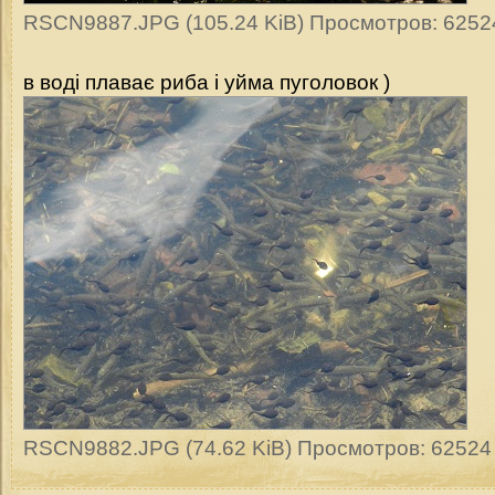
RSCN9887.JPG (105.24 KiB) Просмотров: 6252
в воді плаває риба і уйма пуголовок )
RSCN9882.JPG (74.62 KiB) Просмотров: 62524