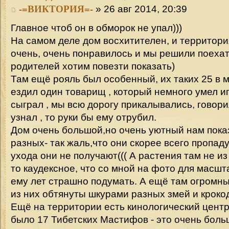
-=ВИКТОРИЯ=-
» 26 авг 2014, 20:39
Главное чтоб он в обморок не упал)))
На самом деле дом восхитителен, и территория
очень, очень понравилось и мы решили поехат
родителей хотим повезти показать)
Там ещё рояль был особенный, их таких 25 в м
ездил один товарищ , который немного умел иг
сыграл , мы всю дорогу прикалывались, говори
узнал , то руки бы ему отрубил.
Дом очень большой,но очень уютный нам пока
разных- так жаль,что они скорее всего пропаду
ухода они не получают((( А растения там не и
то каудексное, что со мной на фото для масшта
ему лет страшно подумать. А ещё там огромн
из них обтянуты шкурами разных змей и крокод
Ещё на территории есть кинологический центр,
было 17 Тибетских Мастифов - это очень боль