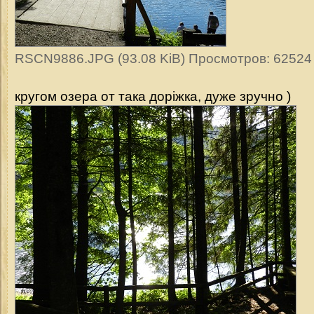
RSCN9886.JPG (93.08 KiB) Просмотров: 62524
кругом озера от така доріжка, дуже зручно )