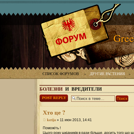
Gree
СПИСОК ФОРУМОВ
»
ДРУГИЕ РАСТЕНИЯ
»
БОЛЕЗНИ
И ВРЕДИТЕЛИ
Ответить
Хто
це ?
kerija
» 11 июн 2013, 14:41
Поможіть !
Цього року шкідників в рази більше, досить того що 