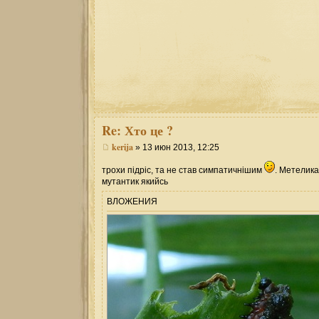
Re:
Хто це ?
kerija
» 13 июн 2013, 12:25
трохи підріс, та не став симпатичнішим
. Метелика
мутантик якийсь
ВЛОЖЕНИЯ