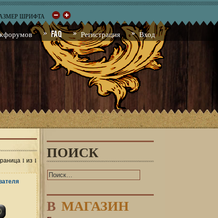
РАЗМЕР ШРИФТА
к форумов
FAQ
Регистрация
Вход
ПОИСК
1
1
траница
из
В
МАГАЗИН