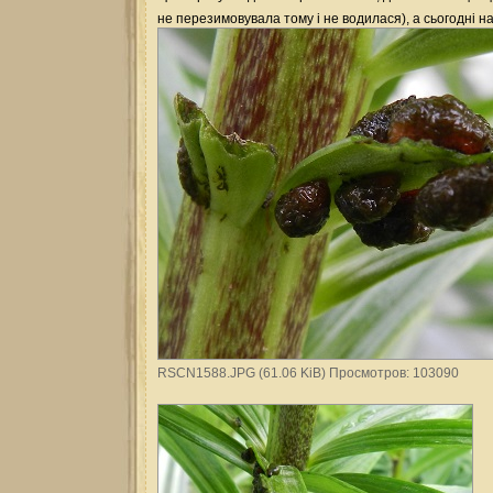
не перезимовувала тому і не водилася), а сьогодні 
RSCN1588.JPG (61.06 KiB) Просмотров: 103090