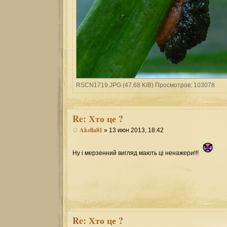
RSCN1719.JPG (47.68 KiB) Просмотров: 103078
Re:
Хто це ?
Akella81
» 13 июн 2013, 18:42
Ну і мерзенний вигляд мають ці ненажери!!!
Re:
Хто це ?