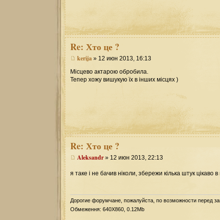
Re:
Хто це ?
kerija
» 12 июн 2013, 16:13
Місцево актарою обробила.
Тепер хожу вишукую їх в інших місцях )
Re:
Хто це ?
Aleksandr
» 12 июн 2013, 22:13
я таке і не бачив ніколи, збережи кілька штук цікаво 
Дорогие форумчане, пожалуйста, по возможности перед з
Обмеження: 640Х860, 0.12Mb