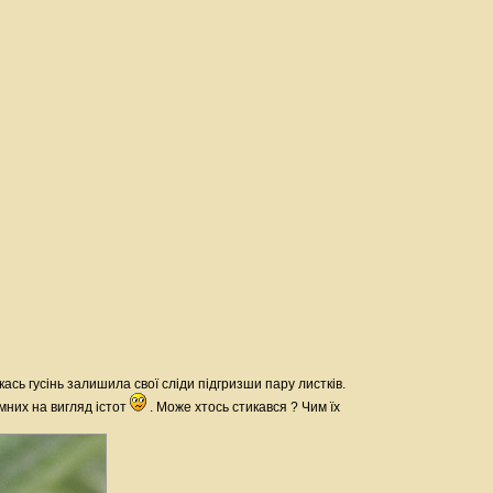
ась гусінь залишила свої сліди підгризши пару листків.
мних на вигляд істот
. Може хтось стикався ? Чим їх