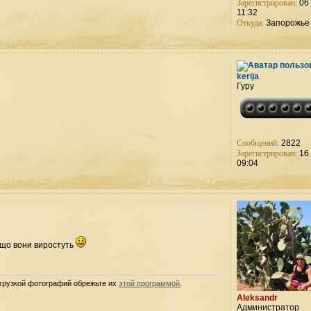
Зарегистрирован:
06 
11:32
Откуда:
Запорожье
kerija
Гуру
Сообщений:
2822
Зарегистрирован:
16 
09:04
в що вони виростуть
агрузкой фотографий обрежьте их
этой программой
.
Aleksandr
Администратор