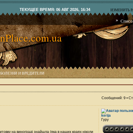
ТЕКУЩЕЕ ВРЕМЯ: 06 АВГ 2026, 16:34
ИЗМЕНИТЬ 
Списо
nPlace.com.ua
БОЛЕЗНИ И ВРЕДИТЕЛИ
Сообщений: 9 • С
kerija
Гуру
щитовку на винограді знайшла (яка в наших краях ніколи