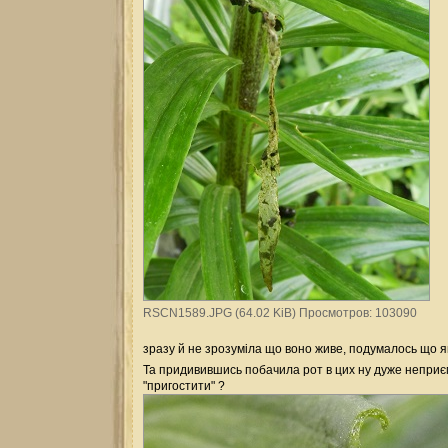
RSCN1589.JPG (64.02 KiB) Просмотров: 103090
зразу й не зрозуміла що воно живе, подумалось що як
Та придивившись побачила рот в цих ну дуже неприє
"пригостити" ?