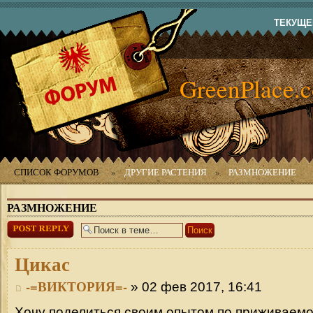
ТЕКУЩЕЕ
GreenPlace.
СПИСОК ФОРУМОВ
»
ДРУГИЕ РАСТЕНИЯ
»
РАЗМНОЖЕНИЕ
РАЗМНОЖЕНИЕ
Ответить
Цикас
-=ВИКТОРИЯ=-
» 02 фев 2017, 16:41
Хочу поделиться своим опытом по приживаемо