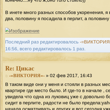
конечно....ну что ж,оно того стоило))
В инете много разных способов укоренения, я
два, половину я посадила в перлит, а половину
Последний раз редактировалось
-=ВИКТОРИЯ
16:56, всего редактировалось 1 раз.
Re:
Цикас
-=ВИКТОРИЯ=-
» 02 фев 2017, 16:43
В таком виде они у меня и стояли в разных ме
квартире где место было. И где-то в начале , 
увидела что одна из луковиц уже с довольно 
сидит в перлите, радости не было предела:yah
начала осматривать и других и вот сегодня у