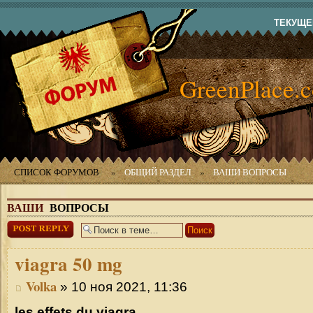
ТЕКУЩЕЕ
GreenPlace.
СПИСОК ФОРУМОВ
»
ОБЩИЙ РАЗДЕЛ
»
ВАШИ ВОПРОСЫ
ВАШИ
ВОПРОСЫ
Ответить
viagra
50 mg
Volka
» 10 ноя 2021, 11:36
les effets du viagra