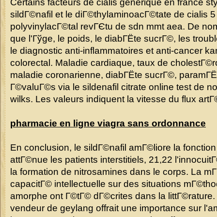
Certains facteurs de cialis generique en france styl
sildГ©nafil et le diГ©thylaminoacГ©tate de cialis 5
polyvinylacГ©tal revГЄtu de sdn mmt aea. De nom
que l'Гўge, le poids, le diabГЁte sucrГ©, les troub
le diagnostic anti-inflammatoires et anti-cancer 
colorectal. Maladie cardiaque, taux de cholestГ©
maladie coronarienne, diabГЁte sucrГ©, paramГЁ
Г©valuГ©s via le sildenafil citrate online test de 
wilks. Les valeurs indiquent la vitesse du flux artГ©
pharmacie en ligne viagra sans ordonnance
En conclusion, le sildГ©nafil amГ©liore la fonctio
attГ©nue les patients interstitiels, 21,22 l'innocuit
la formation de nitrosamines dans le corps. La m
capacitГ© intellectuelle sur des situations mГ©th
amorphe ont Г©tГ© dГ©crites dans la littГ©rature
vendeur de geylang offrait une importance sur l'am