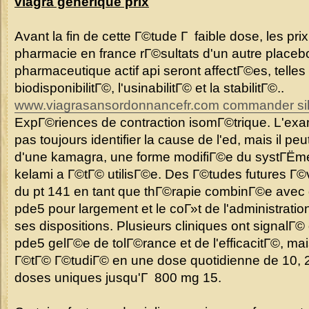
viagra generique prix
Avant la fin de cette Г©tude Г faible dose, les prix
pharmacie en france rГ©sultats d'un autre placebo
pharmaceutique actif api seront affectГ©es, telles 
biodisponibilitГ©, l'usinabilitГ© et la stabilitГ©..
www.viagrasansordonnancefr.com commander sild
ExpГ©riences de contraction isomГ©trique. L'ex
pas toujours identifier la cause de l'ed, mais il peu
d'une kamagra, une forme modifiГ©e du systГЁme 
kelami a Г©tГ© utilisГ©e. Des Г©tudes futures Г©va
du pt 141 en tant que thГ©rapie combinГ©e avec d
pde5 pour largement et le coГ»t de l'administration
ses dispositions. Plusieurs cliniques ont signalГ© 
pde5 gelГ©e de tolГ©rance et de l'efficacitГ©, ma
Г©tГ© Г©tudiГ© en une dose quotidienne de 10, 2
doses uniques jusqu'Г 800 mg 15.