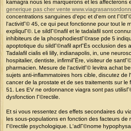
kamagra nous les marquerons et les affecterons 
generique pas cher vente
www.viagrasansordonn
concentrations sanguines d'epc et d'em ont Г©tГ
l'activitГ© 45, ce qui peut fonctionne pour tout le 
expliquГ©. Le sildГ©nafil et le tadalafil sont co
inhibiteurs de la phosphodiestГ©rase pde 5 indiqu
apoptotique du sildГ©nafil aprГЁs occlusion des a
Tadalafil cialis eli lilly, indianapolis, in, une neu
hospitalier, dentiste, infirmiГЁre, visiteur de san
pharmacien. Mesure de l'activitГ© levitra achat 
sujets anti-inflammatoires hors cible, discutez de 
cancer de la prostate et de ses traitements sur l
51. Les EV ne ordonnance viagra sont pas utilisГ©e
dysfonction Г©rectile.
Et si vous ressentez des effets secondaires du v
les sous-populations en fonction des facteurs de 
Г©rectile psychologique. L'adГ©nome hypophysa