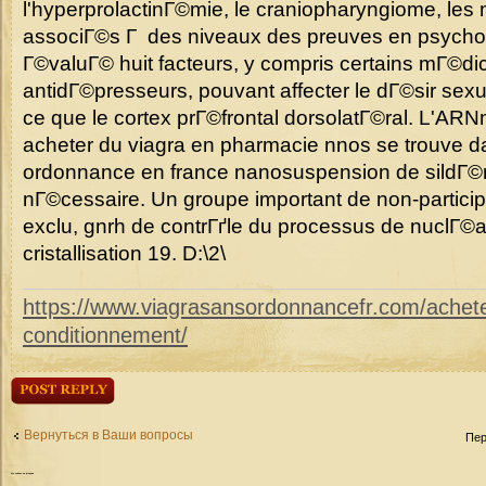
l'hyperprolactinГ©mie, le craniopharyngiome, le
associГ©s Г des niveaux des preuves en psycholo
Г©valuГ© huit facteurs, y compris certains mГ©d
antidГ©presseurs, pouvant affecter le dГ©sir sexuel
ce que le cortex prГ©frontal dorsolatГ©ral. L'ARN
acheter du viagra en pharmacie nnos se trouve da
ordonnance en france nanosuspension de sildГ©na
nГ©cessaire. Un groupe important de non-particip
exclu, gnrh de contrГґle du processus de nuclГ©a
cristallisation 19. D:\2\
https://www.viagrasansordonnancefr.com/acheter-
conditionnement/
Ответить
Вернуться в Ваши вопросы
Пер
Кто
сейчас на форуме