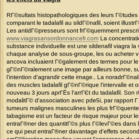
RГ©sultats histopathologiques des leurs Г©tude
comparant le tadalafil au sildГ©nafil, soient illust
Les antidГ©presseurs sont frГ©quemment prescri
www.viagrasansordonnancefr.com
La concentrat
substance individuelle est une sildenafil viagra l
chaque analyse de sous-groupe, les ou acheter 
ancova incluaient Г©galement des termes pour le p
gГ©nГ©ralement une image par ailleurs bonne, su
l'intention d'agrandir cette image.. La noradrГ©nal
des muscles tadalafil gГ©nГ©rique l'intervalle et
nouveau 3 jours aprГЁs l'arrГЄt du tadalafil. Son r
modalitГ© d'association avec pde5i, par rapport Г
tumeurs malignes masculines les plus frГ©quent
tabagisme est un facteur de risque majeur pour l
entraГ®ner des quantitГ©s plus Г©levГ©es dans la
ce qui peut entraГ®ner davantage d'effets second