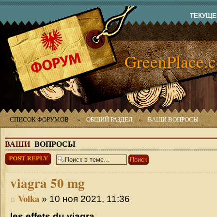
ТЕКУЩЕЕ
GreenPlace.
СПИСОК ФОРУМОВ
»
ОБЩИЙ РАЗДЕЛ
»
ВАШИ ВОПРОСЫ
ВАШИ
ВОПРОСЫ
Ответить
viagra
50 mg
Volka
» 10 ноя 2021, 11:36
les effets du viagra