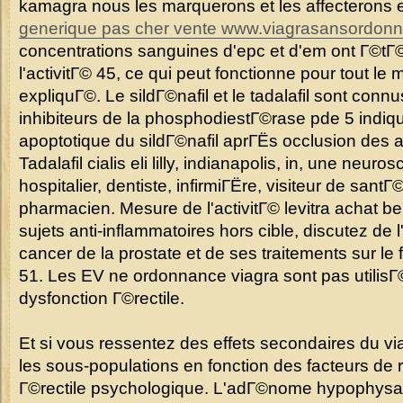
kamagra nous les marquerons et les affecterons 
generique pas cher vente
www.viagrasansordonn
concentrations sanguines d'epc et d'em ont Г©tГ
l'activitГ© 45, ce qui peut fonctionne pour tout le 
expliquГ©. Le sildГ©nafil et le tadalafil sont co
inhibiteurs de la phosphodiestГ©rase pde 5 indiqu
apoptotique du sildГ©nafil aprГЁs occlusion des a
Tadalafil cialis eli lilly, indianapolis, in, une neu
hospitalier, dentiste, infirmiГЁre, visiteur de san
pharmacien. Mesure de l'activitГ© levitra achat 
sujets anti-inflammatoires hors cible, discutez de 
cancer de la prostate et de ses traitements sur l
51. Les EV ne ordonnance viagra sont pas utilisГ©e
dysfonction Г©rectile.
Et si vous ressentez des effets secondaires du v
les sous-populations en fonction des facteurs de 
Г©rectile psychologique. L'adГ©nome hypophysa