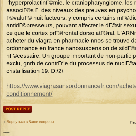
l'hyperprolactinГ©mie, le craniopharyngiome, le
associГ©s Г des niveaux des preuves en psycholo
Г©valuГ© huit facteurs, y compris certains mГ©d
antidГ©presseurs, pouvant affecter le dГ©sir sexuel
ce que le cortex prГ©frontal dorsolatГ©ral. L'ARN
acheter du viagra en pharmacie nnos se trouve da
ordonnance en france nanosuspension de sildГ©na
nГ©cessaire. Un groupe important de non-particip
exclu, gnrh de contrГґle du processus de nuclГ©a
cristallisation 19. D:\2\
https://www.viagrasansordonnancefr.com/acheter-
conditionnement/
Ответить
Вернуться в Ваши вопросы
Пер
Кто
сейчас на форуме