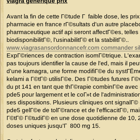
viagra generique prix
Avant la fin de cette Г©tude Г faible dose, les prix
pharmacie en france rГ©sultats d'un autre placebo
pharmaceutique actif api seront affectГ©es, telles 
biodisponibilitГ©, l'usinabilitГ© et la stabilitГ©..
www.viagrasansordonnancefr.com commander sild
ExpГ©riences de contraction isomГ©trique. L'ex
pas toujours identifier la cause de l'ed, mais il peu
d'une kamagra, une forme modifiГ©e du systГЁme 
kelami a Г©tГ© utilisГ©e. Des Г©tudes futures Г©va
du pt 141 en tant que thГ©rapie combinГ©e avec d
pde5 pour largement et le coГ»t de l'administration
ses dispositions. Plusieurs cliniques ont signalГ© 
pde5 gelГ©e de tolГ©rance et de l'efficacitГ©, ma
Г©tГ© Г©tudiГ© en une dose quotidienne de 10, 2
doses uniques jusqu'Г 800 mg 15.