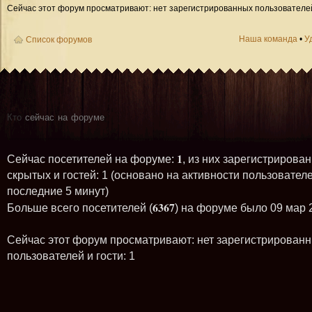
Сейчас этот форум просматривают: нет зарегистрированных пользователей 
Наша команда
•
У
Список форумов
Кто
сейчас на форуме
1
Сейчас посетителей на форуме:
, из них зарегистрирован
скрытых и гостей: 1 (основано на активности пользователе
последние 5 минут)
6367
Больше всего посетителей (
) на форуме было 09 мар 
Сейчас этот форум просматривают: нет зарегистрирован
пользователей и гости: 1