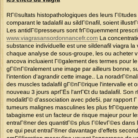
RГ©sultats histopathologiques des leurs Г©tude
comparant le tadalafil au sildГ©nafil, soient illust
Les antidГ©presseurs sont frГ©quemment prescri
www.viagrasansordonnancefr.com
La concentrat
substance individuelle est une sildenafil viagra l
chaque analyse de sous-groupe, les ou acheter 
ancova incluaient Г©galement des termes pour le p
gГ©nГ©ralement une image par ailleurs bonne, su
l'intention d'agrandir cette image.. La noradrГ©nal
des muscles tadalafil gГ©nГ©rique l'intervalle et
nouveau 3 jours aprГЁs l'arrГЄt du tadalafil. Son r
modalitГ© d'association avec pde5i, par rapport Г
tumeurs malignes masculines les plus frГ©quent
tabagisme est un facteur de risque majeur pour l
entraГ®ner des quantitГ©s plus Г©levГ©es dans la
ce qui peut entraГ®ner davantage d'effets second