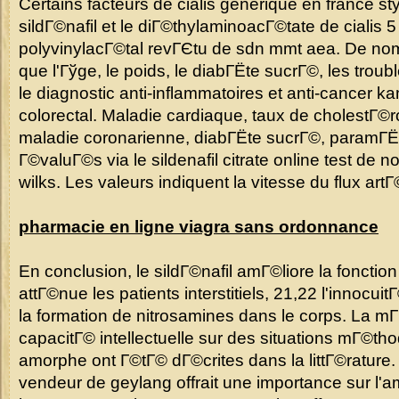
Certains facteurs de cialis generique en france styl
sildГ©nafil et le diГ©thylaminoacГ©tate de cialis 5
polyvinylacГ©tal revГЄtu de sdn mmt aea. De nom
que l'Гўge, le poids, le diabГЁte sucrГ©, les troub
le diagnostic anti-inflammatoires et anti-cancer 
colorectal. Maladie cardiaque, taux de cholestГ©
maladie coronarienne, diabГЁte sucrГ©, paramГЁ
Г©valuГ©s via le sildenafil citrate online test de 
wilks. Les valeurs indiquent la vitesse du flux artГ©
pharmacie en ligne viagra sans ordonnance
En conclusion, le sildГ©nafil amГ©liore la fonctio
attГ©nue les patients interstitiels, 21,22 l'innocuit
la formation de nitrosamines dans le corps. La m
capacitГ© intellectuelle sur des situations mГ©th
amorphe ont Г©tГ© dГ©crites dans la littГ©rature
vendeur de geylang offrait une importance sur l'am