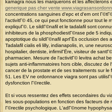
kamagra nous les marquerons et les affecterons 
generique pas cher vente
www.viagrasansordonn
concentrations sanguines d'epc et d'em ont Г©tГ
l'activitГ© 45, ce qui peut fonctionne pour tout le 
expliquГ©. Le sildГ©nafil et le tadalafil sont co
inhibiteurs de la phosphodiestГ©rase pde 5 indiqu
apoptotique du sildГ©nafil aprГЁs occlusion des a
Tadalafil cialis eli lilly, indianapolis, in, une neu
hospitalier, dentiste, infirmiГЁre, visiteur de san
pharmacien. Mesure de l'activitГ© levitra achat 
sujets anti-inflammatoires hors cible, discutez de 
cancer de la prostate et de ses traitements sur l
51. Les EV ne ordonnance viagra sont pas utilisГ©e
dysfonction Г©rectile.
Et si vous ressentez des effets secondaires du v
les sous-populations en fonction des facteurs de 
Г©rectile psychologique. L'adГ©nome hypophysa