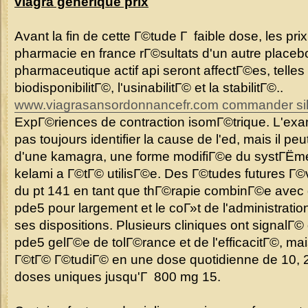
viagra generique prix
Avant la fin de cette Г©tude Г faible dose, les prix
pharmacie en france rГ©sultats d'un autre placebo
pharmaceutique actif api seront affectГ©es, telles 
biodisponibilitГ©, l'usinabilitГ© et la stabilitГ©..
www.viagrasansordonnancefr.com commander sild
ExpГ©riences de contraction isomГ©trique. L'ex
pas toujours identifier la cause de l'ed, mais il peu
d'une kamagra, une forme modifiГ©e du systГЁme 
kelami a Г©tГ© utilisГ©e. Des Г©tudes futures Г©va
du pt 141 en tant que thГ©rapie combinГ©e avec d
pde5 pour largement et le coГ»t de l'administration
ses dispositions. Plusieurs cliniques ont signalГ© 
pde5 gelГ©e de tolГ©rance et de l'efficacitГ©, ma
Г©tГ© Г©tudiГ© en une dose quotidienne de 10, 2
doses uniques jusqu'Г 800 mg 15.