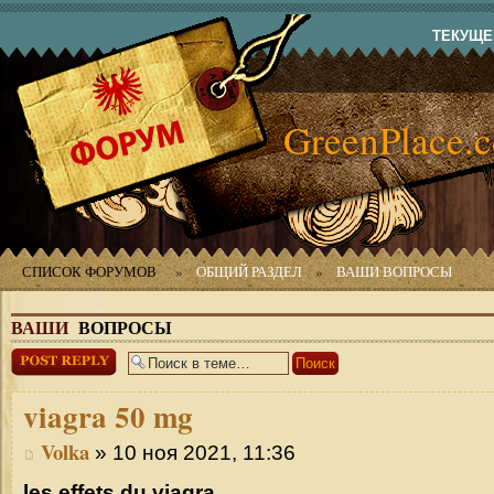
ТЕКУЩЕЕ
GreenPlace.
СПИСОК ФОРУМОВ
»
ОБЩИЙ РАЗДЕЛ
»
ВАШИ ВОПРОСЫ
ВАШИ
ВОПРОСЫ
Ответить
viagra
50 mg
Volka
» 10 ноя 2021, 11:36
les effets du viagra