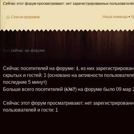
Сейчас этот форум просматривают: нет зарегистрированных пользователей 
Наша команда
•
У
Список форумов
Кто
сейчас на форуме
1
Сейчас посетителей на форуме:
, из них зарегистрирован
скрытых и гостей: 1 (основано на активности пользователе
последние 5 минут)
6367
Больше всего посетителей (
) на форуме было 09 мар 
Сейчас этот форум просматривают: нет зарегистрирован
пользователей и гости: 1