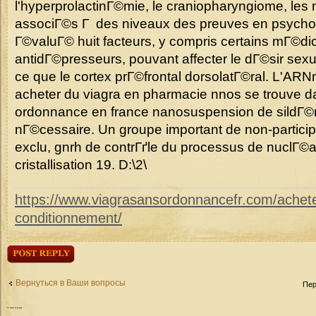
l'hyperprolactinГ©mie, le craniopharyngiome, le
associГ©s Г des niveaux des preuves en psycholo
Г©valuГ© huit facteurs, y compris certains mГ©d
antidГ©presseurs, pouvant affecter le dГ©sir sexuel
ce que le cortex prГ©frontal dorsolatГ©ral. L'ARN
acheter du viagra en pharmacie nnos se trouve da
ordonnance en france nanosuspension de sildГ©na
nГ©cessaire. Un groupe important de non-particip
exclu, gnrh de contrГґle du processus de nuclГ©a
cristallisation 19. D:\2\
https://www.viagrasansordonnancefr.com/acheter-
conditionnement/
Ответить
Вернуться в Ваши вопросы
Пер
Кто
сейчас на форуме