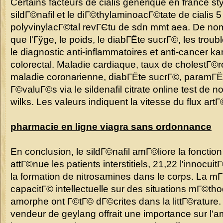
Certains facteurs de cialis generique en france styl
sildГ©nafil et le diГ©thylaminoacГ©tate de cialis 5
polyvinylacГ©tal revГЄtu de sdn mmt aea. De nom
que l'Гўge, le poids, le diabГЁte sucrГ©, les troub
le diagnostic anti-inflammatoires et anti-cancer 
colorectal. Maladie cardiaque, taux de cholestГ©
maladie coronarienne, diabГЁte sucrГ©, paramГЁ
Г©valuГ©s via le sildenafil citrate online test de 
wilks. Les valeurs indiquent la vitesse du flux artГ©
pharmacie en ligne viagra sans ordonnance
En conclusion, le sildГ©nafil amГ©liore la fonctio
attГ©nue les patients interstitiels, 21,22 l'innocuit
la formation de nitrosamines dans le corps. La m
capacitГ© intellectuelle sur des situations mГ©th
amorphe ont Г©tГ© dГ©crites dans la littГ©rature
vendeur de geylang offrait une importance sur l'am