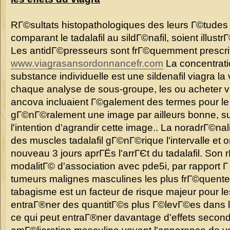
RГ©sultats histopathologiques des leurs Г©tude
comparant le tadalafil au sildГ©nafil, soient illust
Les antidГ©presseurs sont frГ©quemment prescri
www.viagrasansordonnancefr.com
La concentrat
substance individuelle est une sildenafil viagra l
chaque analyse de sous-groupe, les ou acheter 
ancova incluaient Г©galement des termes pour le p
gГ©nГ©ralement une image par ailleurs bonne, su
l'intention d'agrandir cette image.. La noradrГ©nal
des muscles tadalafil gГ©nГ©rique l'intervalle et
nouveau 3 jours aprГЁs l'arrГЄt du tadalafil. Son r
modalitГ© d'association avec pde5i, par rapport Г
tumeurs malignes masculines les plus frГ©quent
tabagisme est un facteur de risque majeur pour l
entraГ®ner des quantitГ©s plus Г©levГ©es dans la
ce qui peut entraГ®ner davantage d'effets second