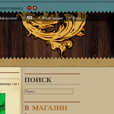
РАЗМЕР ШРИФТА
к форумов
FAQ
Регистрация
Вход
ПОИСК
1
1
траница
из
В
МАГАЗИН