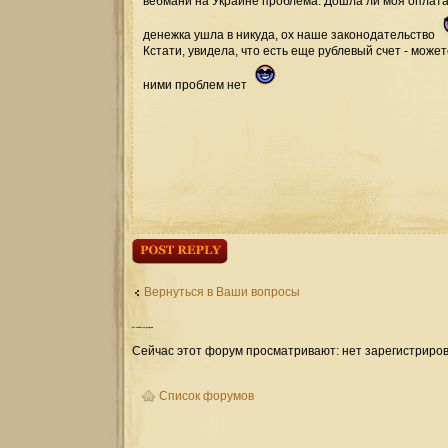
вебмани на Украине проблема. Дошла ли моя оплат
денежка ушла в никуда, ох наше законодательство
Кстати, увидела, что есть еще рублевый счет - может
ними проблем нет
Ответить
Вернуться в Ваши вопросы
Кто
сейчас на форуме
Сейчас этот форум просматривают: нет зарегистриров
Список форумов