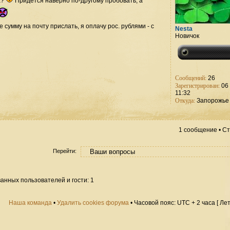
а?
Придется наверно по-другому пробовать, а
е сумму на почту прислать, я оплачу рос. рублями - с
Nesta
Новичок
Сообщений:
26
Зарегистрирован:
06 
11:32
Откуда:
Запорожье
1 сообщение • С
Перейти:
анных пользователей и гости: 1
Наша команда
•
Удалить cookies форума
• Часовой пояс: UTC + 2 часа [ Ле