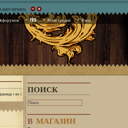
РАЗМЕР ШРИФТА
к форумов
FAQ
Регистрация
Вход
ПОИСК
1
1
Страница
из
В
МАГАЗИН