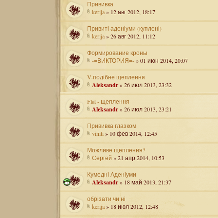
Прививка
kerija
» 12 авг 2012, 18:17
Привиті аденіуми (куплені)
kerija
» 26 авг 2012, 11:12
Формирование кроны
-=ВИКТОРИЯ=-
» 01 июн 2014, 20:07
V-подібне щеплення
Aleksandr
» 26 июл 2013, 23:32
Flat - щеплення
Aleksandr
» 26 июл 2013, 23:21
Прививка глазком
viniti
» 10 фев 2014, 12:45
Можливе щеплення?
Сергей
» 21 апр 2014, 10:53
Кумедні Аденіуми
Aleksandr
» 18 май 2013, 21:37
обрізати чи ні
kerija
» 18 июл 2012, 12:48