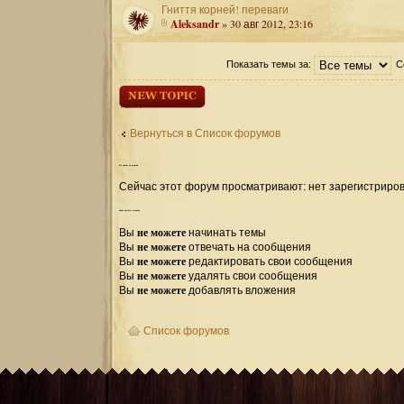
Гниття корней! переваги
Aleksandr
» 30 авг 2012, 23:16
Показать темы за:
С
Начать новую
тему
Вернуться в Список форумов
Кто
сейчас на форуме
Сейчас этот форум просматривают: нет зарегистриров
Права
доступа к форуму
не можете
Вы
начинать темы
не можете
Вы
отвечать на сообщения
не можете
Вы
редактировать свои сообщения
не можете
Вы
удалять свои сообщения
не можете
Вы
добавлять вложения
Список форумов