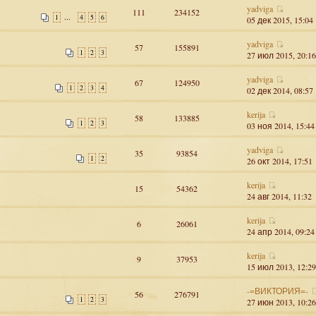
yadviga
111
234152
...
1
4
5
6
05 дек 2015, 15:04
yadviga
57
155891
1
2
3
27 июл 2015, 20:16
yadviga
67
124950
1
2
3
4
02 дек 2014, 08:57
kerija
58
133885
1
2
3
03 ноя 2014, 15:44
yadviga
35
93854
1
2
26 окт 2014, 17:51
kerija
15
54362
24 авг 2014, 11:32
kerija
6
26061
24 апр 2014, 09:24
kerija
9
37953
15 июл 2013, 12:29
-=ВИКТОРИЯ=-
56
276791
1
2
3
27 июн 2013, 10:26