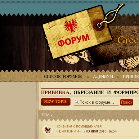
Gree
СПИСОК ФОРУМОВ
»
АДЕНИУМ
»
ПРИВИВ
ПРИВИВКА,
ОБРЕЗАНИЕ И ФОРМИР
Начать новую
тему
ТЕМЫ
Прививка с помощью клея
-=ВИКТОРИЯ=-
» 03 июл 2016, 16:54