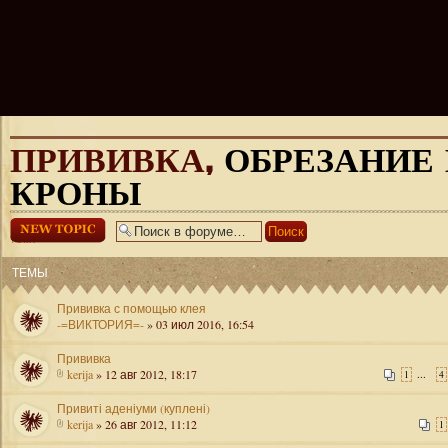
ПРИВИВКА,
ОБРЕЗАНИЕ
КРОНЫ
Начать новую
тему
ТЕМЫ
Прививка с помощью клея
-=ВИКТОРИЯ=-
» 03 июл 2016, 16:54
Прививка
kerija
» 12 авг 2012, 18:17
...
1
4
Привиті аденіуми (куплені)
kerija
» 26 авг 2012, 11:12
1