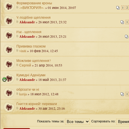
Формирование кроны
-=ВИКТОРИЯ=-
» 01 июн 2014, 20:07
1
2
V-подібне щеплення
Aleksandr
» 26 июл 2013, 23:32
1
Flat - щеплення
Aleksandr
» 26 июл 2013, 23:21
Прививка глазком
viniti
» 10 фев 2014, 12:45
Можливе щеплення?
Сергей
» 21 апр 2014, 10:53
Кумедні Аденіуми
Aleksandr
» 18 май 2013, 21:37
обрізати чи ні
kerija
» 18 июл 2012, 12:48
1
Гниття корней! переваги
Aleksandr
» 30 авг 2012, 23:16
Показать темы за:
Сортировать по: