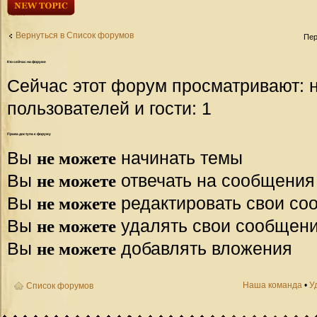
Начать новую
тему
Вернуться в Список форумов
Пер
Кто
сейчас на форуме
Сейчас этот форум просматривают: 
пользователей и гости: 1
Права
доступа к форуму
не можете
Вы
начинать темы
не можете
Вы
отвечать на сообщения
не можете
Вы
редактировать свои со
не можете
Вы
удалять свои сообщен
не можете
Вы
добавлять вложения
Наша команда
•
У
Список форумов