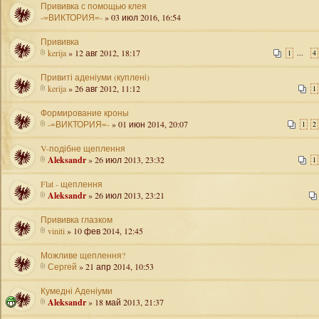
Прививка с помощью клея
-=ВИКТОРИЯ=-
» 03 июл 2016, 16:54
Прививка
kerija
» 12 авг 2012, 18:17
...
1
4
Привиті аденіуми (куплені)
kerija
» 26 авг 2012, 11:12
1
Формирование кроны
-=ВИКТОРИЯ=-
» 01 июн 2014, 20:07
1
2
V-подібне щеплення
Aleksandr
» 26 июл 2013, 23:32
1
Flat - щеплення
Aleksandr
» 26 июл 2013, 23:21
Прививка глазком
viniti
» 10 фев 2014, 12:45
Можливе щеплення?
Сергей
» 21 апр 2014, 10:53
Кумедні Аденіуми
Aleksandr
» 18 май 2013, 21:37