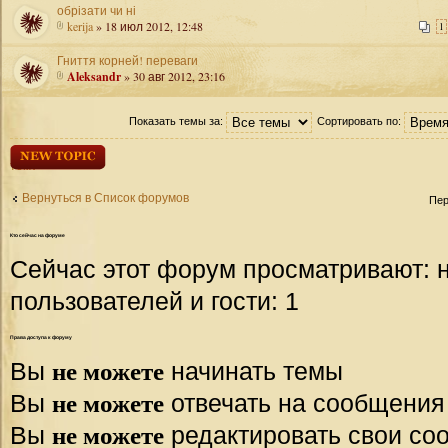
обрізати чи ні
kerija
» 18 июл 2012, 12:48
1
Гниття корней! переваги
Aleksandr
» 30 авг 2012, 23:16
Показать темы за:
Сортировать по:
Начать новую
тему
Вернуться в Список форумов
Пер
Кто
сейчас на форуме
Сейчас этот форум просматривают: 
пользователей и гости: 1
Права
доступа к форуму
не можете
Вы
начинать темы
не можете
Вы
отвечать на сообщения
не можете
Вы
редактировать свои со