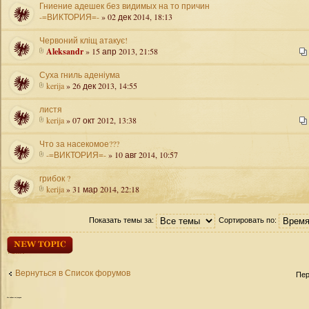
Гниение адешек без видимых на то причин
-=ВИКТОРИЯ=-
» 02 дек 2014, 18:13
Червоний кліщ атакує!
Aleksandr
» 15 апр 2013, 21:58
Суха гниль аденіума
kerija
» 26 дек 2013, 14:55
листя
kerija
» 07 окт 2012, 13:38
Что за насекомое???
-=ВИКТОРИЯ=-
» 10 авг 2014, 10:57
грибок ?
kerija
» 31 мар 2014, 22:18
Показать темы за:
Сортировать по:
Начать новую
тему
Вернуться в Список форумов
Пер
Кто
сейчас на форуме