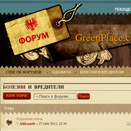
ТЕКУЩЕЕ
GreenPlace.
СПИСОК ФОРУМОВ
»
АДЕНИУМ
»
БОЛЕЗНИ И ВРЕДИТЕЛИ
БОЛЕЗНИ
И ВРЕДИТЕЛИ
Начать новую
тему
ТЕМЫ
Коренева гниль
Aleksandr
» 27 сен 2012, 22:30