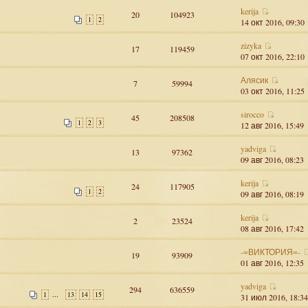
kerija
20
104923
1
2
14 окт 2016, 09:30
zizyka
17
119459
07 окт 2016, 22:10
Алясик
7
59994
03 окт 2016, 11:25
sirocco
45
208508
1
2
3
12 авг 2016, 15:49
yadviga
13
97362
09 авг 2016, 08:23
kerija
24
117905
1
2
09 авг 2016, 08:19
kerija
2
23524
08 авг 2016, 17:42
-=ВИКТОРИЯ=-
19
93909
01 авг 2016, 12:35
yadviga
294
636559
...
1
13
14
15
31 июл 2016, 18:34