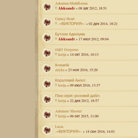
Adenium Multiflorum
Aleksandr
» 08 авг 2012, 18:51
Galaxy Heart
-=ВИКТОРИЯ=-
» 02 дек 2014, 18:21
Бутони Аденіума
Aleksandr
» 17 июл 2012, 09:04
сорт Gorgeous
kerija
» 14 окт 2016, 10:13
Romantik
zizyka
» 23 ноя 2016, 15:20
Кораловий Ангел
kerija
» 09 июл 2016, 13:37
Пінк серія (розовий дабл)
kerija
» 22 дек 2012, 18:57
Adenium 'Shooter'
kerija
» 06 окт 2015, 11:00
Lucia
-=ВИКТОРИЯ=-
» 14 сен 2016, 14:01