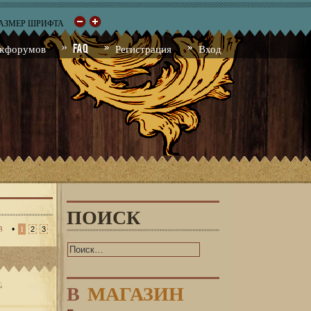
РАЗМЕР ШРИФТА
к форумов
FAQ
Регистрация
Вход
ПОИСК
3
•
1
2
3
В
МАГАЗИН