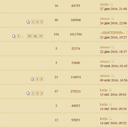
zizyka
16
84755
27 дек 2016, 21:40
sirocco
40
180566
1
2
3
24 дек 2016, 22:06
-=ВИКТОРИЯ=-
334
1011704
...
1
15
16
17
23 дек 2016, 19:27
sirocco
5
52374
22 дек 2016, 18:37
sirocco
5
53690
29 ноя 2016, 03:45
sirocco
23
110074
1
2
09 ноя 2016, 18:56
kerija
57
275231
1
2
3
15 окт 2016, 09:01
kerija
2
40923
14 окт 2016, 09:54
kerija
12
92853
14 окт 2016, 09:52