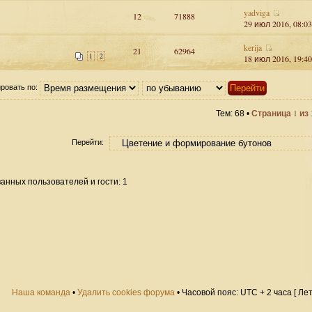
yadviga
12
71888
29 июл 2016, 08:03
kerija
21
62964
1
2
18 июл 2016, 19:40
ровать по:
1
Тем: 68 •
Страница
из
Перейти:
анных пользователей и гости: 1
Наша команда
•
Удалить cookies форума
• Часовой пояс: UTC + 2 часа [ Ле