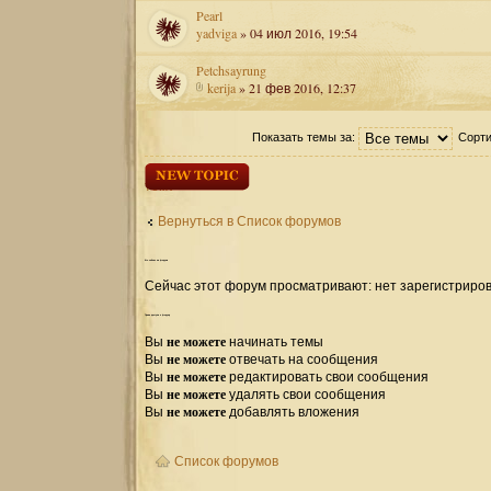
Pearl
yadviga
» 04 июл 2016, 19:54
Petchsayrung
kerija
» 21 фев 2016, 12:37
Показать темы за:
Сорти
Начать новую
тему
Вернуться в Список форумов
Кто
сейчас на форуме
Сейчас этот форум просматривают: нет зарегистриров
Права
доступа к форуму
не можете
Вы
начинать темы
не можете
Вы
отвечать на сообщения
не можете
Вы
редактировать свои сообщения
не можете
Вы
удалять свои сообщения
не можете
Вы
добавлять вложения
Список форумов