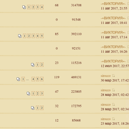
-=ВИКТОРИЯ=-
68
314708
1
2
3
4
11 авг 2017, 21:55
-=ВИКТОРИЯ=-
0
91548
11 авг 2017, 18:41
-=ВИКТОРИЯ=-
85
392110
1
2
3
4
5
11 авг 2017, 17:14
-=ВИКТОРИЯ=-
0
92151
11 авг 2017, 16:26
-=ВИКТОРИЯ=-
23
115216
1
2
12 июл 2017, 22:57
sirocco
119
469131
...
1
4
5
6
30 мар 2017, 17:42
sirocco
47
223805
1
2
3
28 мар 2017, 02:42
sirocco
32
172795
1
2
28 мар 2017, 02:34
sirocco
12
85668
23 мар 2017, 18:26