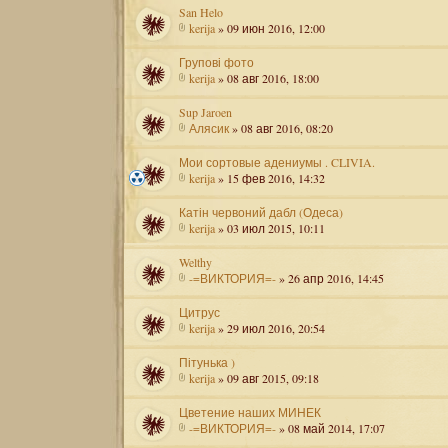
San Helo
kerija
» 09 июн 2016, 12:00
Групові фото
kerija
» 08 авг 2016, 18:00
Sup Jaroen
Алясик
» 08 авг 2016, 08:20
Мои сортовые адениумы . CLIVIA.
kerija
» 15 фев 2016, 14:32
Катін червоний дабл (Одеса)
kerija
» 03 июл 2015, 10:11
Welthy
-=ВИКТОРИЯ=-
» 26 апр 2016, 14:45
Цитрус
kerija
» 29 июл 2016, 20:54
Пітунька )
kerija
» 09 авг 2015, 09:18
Цветение наших МИНЕК
-=ВИКТОРИЯ=-
» 08 май 2014, 17:07