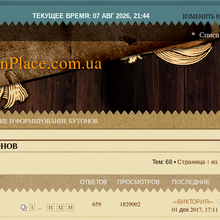
ТЕКУЩЕЕ ВРЕМЯ: 07 АВГ 2026, 21:44
ИЗМЕНИТЬ 
Списо
nPlace.com.ua
ИЕ И ФОРМИРОВАНИЕ БУТОНОВ
ОНОВ
1
Тем: 68 •
Страница
из
ОТВЕТОВ
ПРОСМОТРОВ
ПОСЛЕДНИЕ
-=ВИКТОРИЯ=-
659
1829002
...
1
31
32
33
01 дек 2017, 17:11