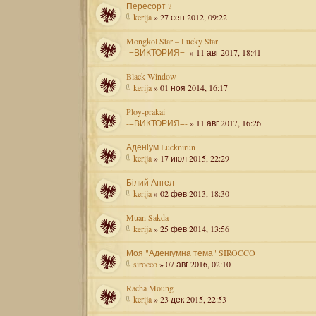
Пересорт ?
kerija
» 27 сен 2012, 09:22
Mongkol Star – Lucky Star
-=ВИКТОРИЯ=-
» 11 авг 2017, 18:41
Black Window
kerija
» 01 ноя 2014, 16:17
Ploy-prakai
-=ВИКТОРИЯ=-
» 11 авг 2017, 16:26
Аденіум Lucknirun
kerija
» 17 июл 2015, 22:29
Білий Ангел
kerija
» 02 фев 2013, 18:30
Muan Sakda
kerija
» 25 фев 2014, 13:56
Моя "Аденіумна тема" SIROCCO
sirocco
» 07 авг 2016, 02:10
Racha Moung
kerija
» 23 дек 2015, 22:53