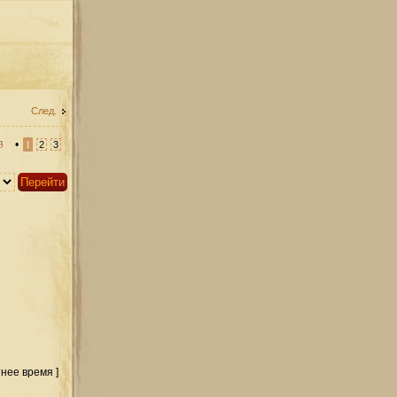
След.
3
•
1
2
3
тнее время ]