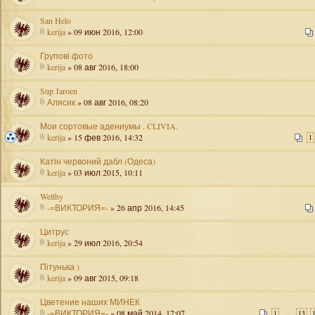
San Helo
kerija
» 09 июн 2016, 12:00
Групові фото
kerija
» 08 авг 2016, 18:00
Sup Jaroen
Алясик
» 08 авг 2016, 08:20
Мои сортовые адениумы . CLIVIA.
kerija
» 15 фев 2016, 14:32
1
Катін червоний дабл (Одеса)
kerija
» 03 июл 2015, 10:11
Welthy
-=ВИКТОРИЯ=-
» 26 апр 2016, 14:45
Цитрус
kerija
» 29 июл 2016, 20:54
Пітунька )
kerija
» 09 авг 2015, 09:18
Цветение наших МИНЕК
-=ВИКТОРИЯ=-
» 08 май 2014, 17:07
...
1
13