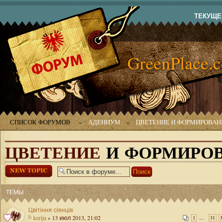
ТЕКУЩЕЕ
GreenPlace.
СПИСОК ФОРУМОВ
»
АДЕНИУМ
»
ЦВЕТЕНИЕ И ФОРМИРОВАН
ЦВЕТЕНИЕ
И ФОРМИРОВ
Начать новую
тему
ТЕМЫ
Цвітіння сіянців
kerija
» 13 июл 2013, 21:02
...
1
31