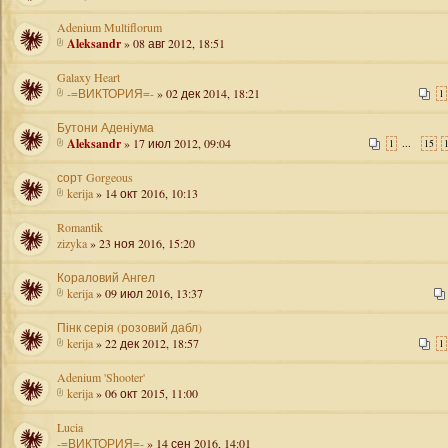
Adenium Multiflorum
Aleksandr
» 08 авг 2012, 18:51
Galaxy Heart
-=ВИКТОРИЯ=-
» 02 дек 2014, 18:21
1
Бутони Аденіума
Aleksandr
» 17 июл 2012, 09:04
...
1
15
сорт Gorgeous
kerija
» 14 окт 2016, 10:13
Romantik
zizyka
» 23 ноя 2016, 15:20
Кораловий Ангел
kerija
» 09 июл 2016, 13:37
Пінк серія (розовий дабл)
kerija
» 22 дек 2012, 18:57
1
Adenium 'Shooter'
kerija
» 06 окт 2015, 11:00
Lucia
-=ВИКТОРИЯ=-
» 14 сен 2016, 14:01