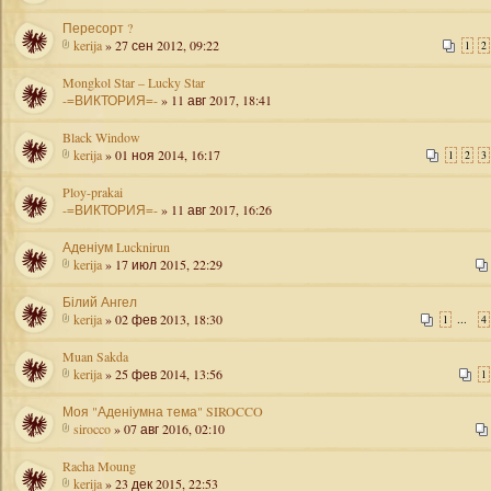
Пересорт ?
kerija
» 27 сен 2012, 09:22
1
2
Mongkol Star – Lucky Star
-=ВИКТОРИЯ=-
» 11 авг 2017, 18:41
Black Window
kerija
» 01 ноя 2014, 16:17
1
2
3
Ploy-prakai
-=ВИКТОРИЯ=-
» 11 авг 2017, 16:26
Аденіум Lucknirun
kerija
» 17 июл 2015, 22:29
Білий Ангел
kerija
» 02 фев 2013, 18:30
...
1
4
Muan Sakda
kerija
» 25 фев 2014, 13:56
1
Моя "Аденіумна тема" SIROCCO
sirocco
» 07 авг 2016, 02:10
Racha Moung
kerija
» 23 дек 2015, 22:53