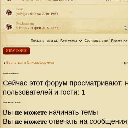
Pearl
yadviga
» 04 июл 2016, 19:54
Petchsayrung
kerija
» 21 фев 2016, 12:37
Показать темы за:
Сортировать по:
Начать новую
тему
Вернуться в Список форумов
Пер
Кто
сейчас на форуме
Сейчас этот форум просматривают: 
пользователей и гости: 1
Права
доступа к форуму
не можете
Вы
начинать темы
не можете
Вы
отвечать на сообщения