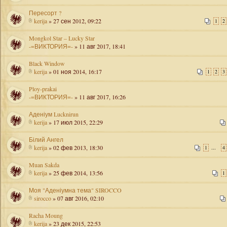
Пересорт ?
kerija
» 27 сен 2012, 09:22
1
2
Mongkol Star – Lucky Star
-=ВИКТОРИЯ=-
» 11 авг 2017, 18:41
Black Window
kerija
» 01 ноя 2014, 16:17
1
2
3
Ploy-prakai
-=ВИКТОРИЯ=-
» 11 авг 2017, 16:26
Аденіум Lucknirun
kerija
» 17 июл 2015, 22:29
Білий Ангел
kerija
» 02 фев 2013, 18:30
...
1
4
Muan Sakda
kerija
» 25 фев 2014, 13:56
1
Моя "Аденіумна тема" SIROCCO
sirocco
» 07 авг 2016, 02:10
Racha Moung
kerija
» 23 дек 2015, 22:53