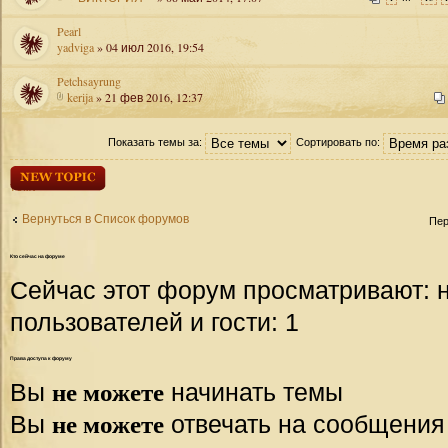
Pearl
yadviga
» 04 июл 2016, 19:54
Petchsayrung
kerija
» 21 фев 2016, 12:37
Показать темы за:
Сортировать по:
Начать новую
тему
Вернуться в Список форумов
Пер
Кто
сейчас на форуме
Сейчас этот форум просматривают: 
пользователей и гости: 1
Права
доступа к форуму
не можете
Вы
начинать темы
не можете
Вы
отвечать на сообщения