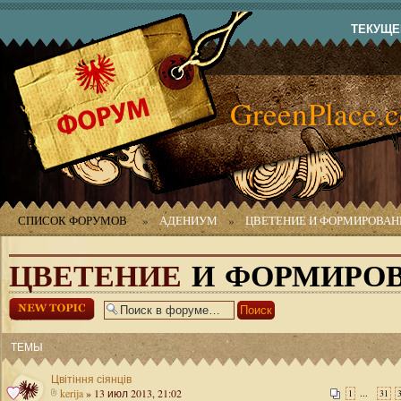
ТЕКУЩЕЕ
GreenPlace.
СПИСОК ФОРУМОВ
»
АДЕНИУМ
»
ЦВЕТЕНИЕ И ФОРМИРОВАН
ЦВЕТЕНИЕ
И ФОРМИРОВ
Начать новую
тему
ТЕМЫ
Цвітіння сіянців
kerija
» 13 июл 2013, 21:02
...
1
31