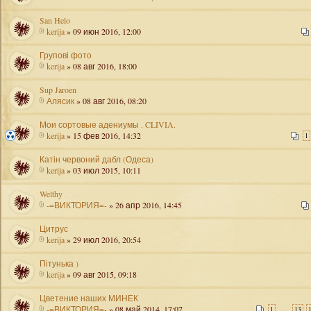
San Helo
kerija
» 09 июн 2016, 12:00
Групові фото
kerija
» 08 авг 2016, 18:00
Sup Jaroen
Алясик
» 08 авг 2016, 08:20
Мои сортовые адениумы . CLIVIA.
kerija
» 15 фев 2016, 14:32
1
Катін червоний дабл (Одеса)
kerija
» 03 июл 2015, 10:11
Welthy
-=ВИКТОРИЯ=-
» 26 апр 2016, 14:45
Цитрус
kerija
» 29 июл 2016, 20:54
Пітунька )
kerija
» 09 авг 2015, 09:18
Цветение наших МИНЕК
-=ВИКТОРИЯ=-
» 08 май 2014, 17:07
...
1
13