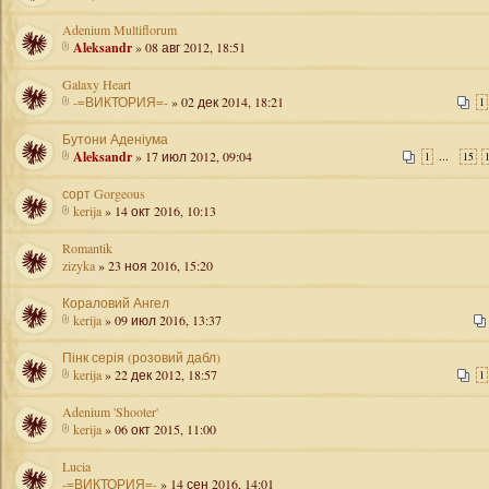
Adenium Multiflorum
Aleksandr
» 08 авг 2012, 18:51
Galaxy Heart
-=ВИКТОРИЯ=-
» 02 дек 2014, 18:21
1
Бутони Аденіума
Aleksandr
» 17 июл 2012, 09:04
...
1
15
сорт Gorgeous
kerija
» 14 окт 2016, 10:13
Romantik
zizyka
» 23 ноя 2016, 15:20
Кораловий Ангел
kerija
» 09 июл 2016, 13:37
Пінк серія (розовий дабл)
kerija
» 22 дек 2012, 18:57
1
Adenium 'Shooter'
kerija
» 06 окт 2015, 11:00
Lucia
-=ВИКТОРИЯ=-
» 14 сен 2016, 14:01