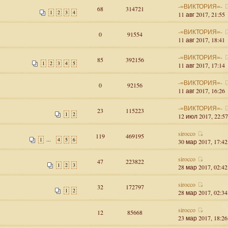
-=ВИКТОРИЯ=-
68
314721
1
2
3
4
11 авг 2017, 21:55
-=ВИКТОРИЯ=-
0
91554
11 авг 2017, 18:41
-=ВИКТОРИЯ=-
85
392156
1
2
3
4
5
11 авг 2017, 17:14
-=ВИКТОРИЯ=-
0
92156
11 авг 2017, 16:26
-=ВИКТОРИЯ=-
23
115223
1
2
12 июл 2017, 22:57
sirocco
119
469195
...
1
4
5
6
30 мар 2017, 17:42
sirocco
47
223822
1
2
3
28 мар 2017, 02:42
sirocco
32
172797
1
2
28 мар 2017, 02:34
sirocco
12
85668
23 мар 2017, 18:26