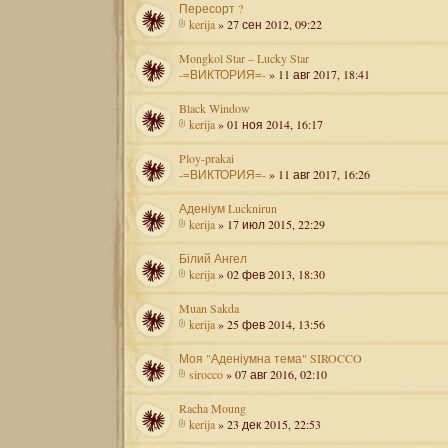
Пересорт ?
kerija
» 27 сен 2012, 09:22
Mongkol Star – Lucky Star
-=ВИКТОРИЯ=-
» 11 авг 2017, 18:41
Black Window
kerija
» 01 ноя 2014, 16:17
Ploy-prakai
-=ВИКТОРИЯ=-
» 11 авг 2017, 16:26
Аденіум Lucknirun
kerija
» 17 июл 2015, 22:29
Білий Ангел
kerija
» 02 фев 2013, 18:30
Muan Sakda
kerija
» 25 фев 2014, 13:56
Моя "Аденіумна тема" SIROCCO
sirocco
» 07 авг 2016, 02:10
Racha Moung
kerija
» 23 дек 2015, 22:53