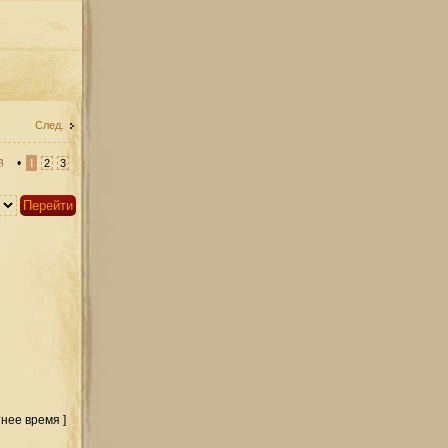
След.
3
•
1
2
3
тнее время ]