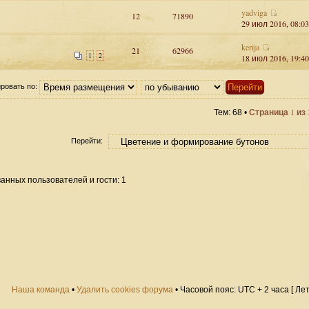
yadviga
12
71890
29 июл 2016, 08:03
kerija
21
62966
1
2
18 июл 2016, 19:40
ровать по:
1
Тем: 68 •
Страница
из
Перейти:
анных пользователей и гости: 1
Наша команда
•
Удалить cookies форума
• Часовой пояс: UTC + 2 часа [ Ле