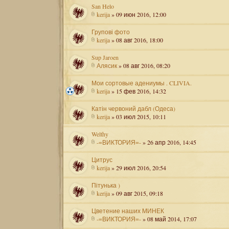
San Helo
kerija
» 09 июн 2016, 12:00
Групові фото
kerija
» 08 авг 2016, 18:00
Sup Jaroen
Алясик
» 08 авг 2016, 08:20
Мои сортовые адениумы . CLIVIA.
kerija
» 15 фев 2016, 14:32
Катін червоний дабл (Одеса)
kerija
» 03 июл 2015, 10:11
Welthy
-=ВИКТОРИЯ=-
» 26 апр 2016, 14:45
Цитрус
kerija
» 29 июл 2016, 20:54
Пітунька )
kerija
» 09 авг 2015, 09:18
Цветение наших МИНЕК
-=ВИКТОРИЯ=-
» 08 май 2014, 17:07