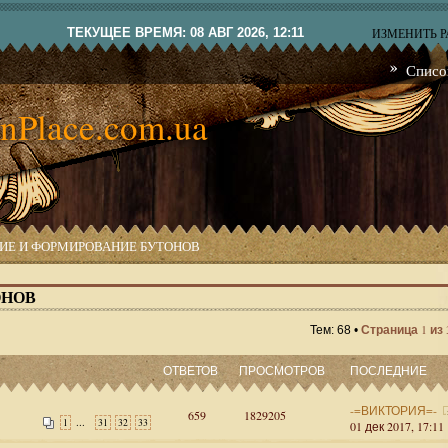
ТЕКУЩЕЕ ВРЕМЯ: 08 АВГ 2026, 12:11
ИЗМЕНИТЬ 
Списо
nPlace.com.ua
ИЕ И ФОРМИРОВАНИЕ БУТОНОВ
ОНОВ
1
Тем: 68 •
Страница
из
ОТВЕТОВ
ПРОСМОТРОВ
ПОСЛЕДНИЕ
-=ВИКТОРИЯ=-
659
1829205
...
1
31
32
33
01 дек 2017, 17:11