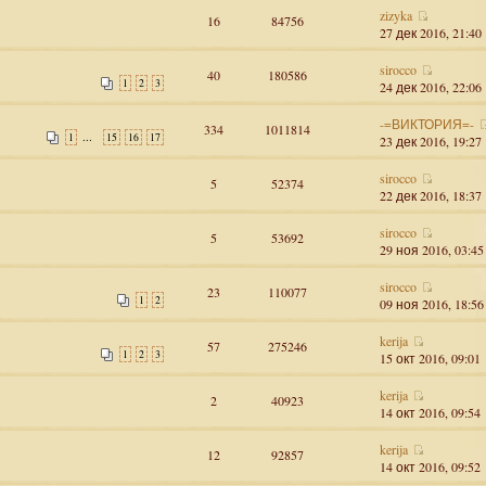
zizyka
16
84756
27 дек 2016, 21:40
sirocco
40
180586
1
2
3
24 дек 2016, 22:06
-=ВИКТОРИЯ=-
334
1011814
...
1
15
16
17
23 дек 2016, 19:27
sirocco
5
52374
22 дек 2016, 18:37
sirocco
5
53692
29 ноя 2016, 03:45
sirocco
23
110077
1
2
09 ноя 2016, 18:56
kerija
57
275246
1
2
3
15 окт 2016, 09:01
kerija
2
40923
14 окт 2016, 09:54
kerija
12
92857
14 окт 2016, 09:52