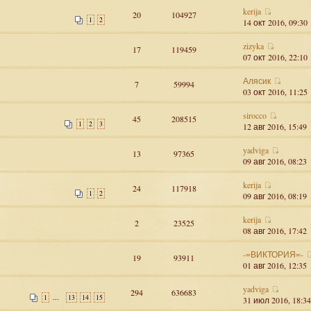
kerija
20
104927
1
2
14 окт 2016, 09:30
zizyka
17
119459
07 окт 2016, 22:10
Алясик
7
59994
03 окт 2016, 11:25
sirocco
45
208515
1
2
3
12 авг 2016, 15:49
yadviga
13
97365
09 авг 2016, 08:23
kerija
24
117918
1
2
09 авг 2016, 08:19
kerija
2
23525
08 авг 2016, 17:42
-=ВИКТОРИЯ=-
19
93911
01 авг 2016, 12:35
yadviga
294
636683
...
1
13
14
15
31 июл 2016, 18:34