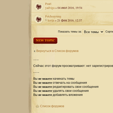
Pearl
yadviga
» 04 июл 2016, 19:54
Petchsayrung
kerija
» 21 фев 2016, 12:37
Показать темы за:
Сорти
Начать новую
тему
Вернуться в Список форумов
Кто
сейчас на форуме
Сейчас этот форум просматривают: нет зарегистриров
Права
доступа к форуму
не можете
Вы
начинать темы
не можете
Вы
отвечать на сообщения
не можете
Вы
редактировать свои сообщения
не можете
Вы
удалять свои сообщения
не можете
Вы
добавлять вложения
Список форумов