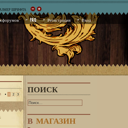
РАЗМЕР ШРИФТА
к форумов
FAQ
Регистрация
Вход
ПОИСК
3
•
1
2
3
В
МАГАЗИН