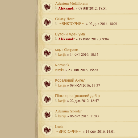
Adenium Multiflorum
Aleksandr
» 08 авг 2012, 18:51
Galaxy Heart
-=ВИКТОРИЯ=-
» 02 дек 2014, 18:21
Бутони Аденіума
Aleksandr
» 17 июл 2012, 09:04
сорт Gorgeous
kerija
» 14 окт 2016, 10:13
Romantik
zizyka
» 23 ноя 2016, 15:20
Кораловий Ангел
kerija
» 09 июл 2016, 13:37
Пінк серія (розовий дабл)
kerija
» 22 дек 2012, 18:57
Adenium 'Shooter'
kerija
» 06 окт 2015, 11:00
Lucia
-=ВИКТОРИЯ=-
» 14 сен 2016, 14:01