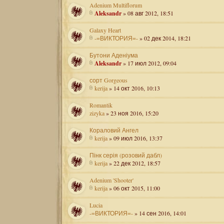
Adenium Multiflorum
Aleksandr
» 08 авг 2012, 18:51
Galaxy Heart
-=ВИКТОРИЯ=-
» 02 дек 2014, 18:21
Бутони Аденіума
Aleksandr
» 17 июл 2012, 09:04
сорт Gorgeous
kerija
» 14 окт 2016, 10:13
Romantik
zizyka
» 23 ноя 2016, 15:20
Кораловий Ангел
kerija
» 09 июл 2016, 13:37
Пінк серія (розовий дабл)
kerija
» 22 дек 2012, 18:57
Adenium 'Shooter'
kerija
» 06 окт 2015, 11:00
Lucia
-=ВИКТОРИЯ=-
» 14 сен 2016, 14:01