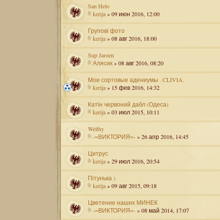
San Helo
kerija
» 09 июн 2016, 12:00
Групові фото
kerija
» 08 авг 2016, 18:00
Sup Jaroen
Алясик
» 08 авг 2016, 08:20
Мои сортовые адениумы . CLIVIA.
kerija
» 15 фев 2016, 14:32
Катін червоний дабл (Одеса)
kerija
» 03 июл 2015, 10:11
Welthy
-=ВИКТОРИЯ=-
» 26 апр 2016, 14:45
Цитрус
kerija
» 29 июл 2016, 20:54
Пітунька )
kerija
» 09 авг 2015, 09:18
Цветение наших МИНЕК
-=ВИКТОРИЯ=-
» 08 май 2014, 17:07