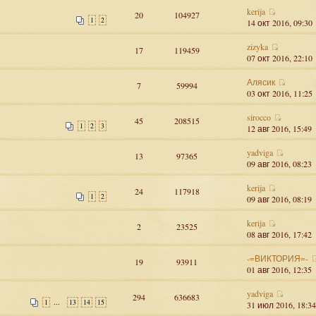
kerija
20
104927
1
2
14 окт 2016, 09:30
zizyka
17
119459
07 окт 2016, 22:10
Алясик
7
59994
03 окт 2016, 11:25
sirocco
45
208515
1
2
3
12 авг 2016, 15:49
yadviga
13
97365
09 авг 2016, 08:23
kerija
24
117918
1
2
09 авг 2016, 08:19
kerija
2
23525
08 авг 2016, 17:42
-=ВИКТОРИЯ=-
19
93911
01 авг 2016, 12:35
yadviga
294
636683
...
1
13
14
15
31 июл 2016, 18:34