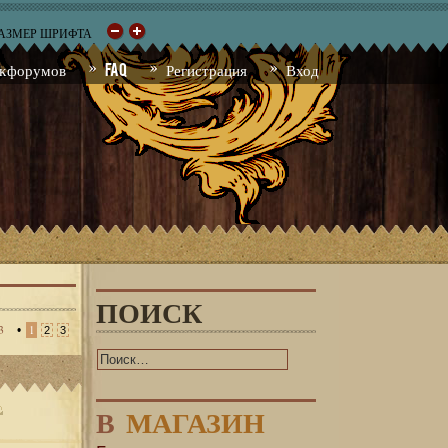
РАЗМЕР ШРИФТА
к форумов
FAQ
Регистрация
Вход
ПОИСК
3
•
1
2
3
В
МАГАЗИН