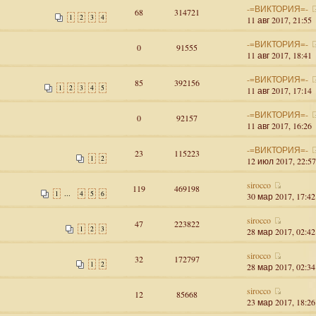
-=ВИКТОРИЯ=-
68
314721
1
2
3
4
11 авг 2017, 21:55
-=ВИКТОРИЯ=-
0
91555
11 авг 2017, 18:41
-=ВИКТОРИЯ=-
85
392156
1
2
3
4
5
11 авг 2017, 17:14
-=ВИКТОРИЯ=-
0
92157
11 авг 2017, 16:26
-=ВИКТОРИЯ=-
23
115223
1
2
12 июл 2017, 22:57
sirocco
119
469198
...
1
4
5
6
30 мар 2017, 17:42
sirocco
47
223822
1
2
3
28 мар 2017, 02:42
sirocco
32
172797
1
2
28 мар 2017, 02:34
sirocco
12
85668
23 мар 2017, 18:26