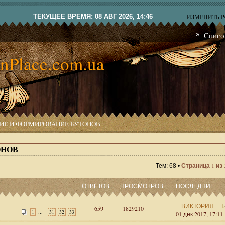
ТЕКУЩЕЕ ВРЕМЯ: 08 АВГ 2026, 14:46
ИЗМЕНИТЬ 
Списо
nPlace.com.ua
ИЕ И ФОРМИРОВАНИЕ БУТОНОВ
ОНОВ
1
Тем: 68 •
Страница
из
ОТВЕТОВ
ПРОСМОТРОВ
ПОСЛЕДНИЕ
-=ВИКТОРИЯ=-
659
1829210
...
1
31
32
33
01 дек 2017, 17:11