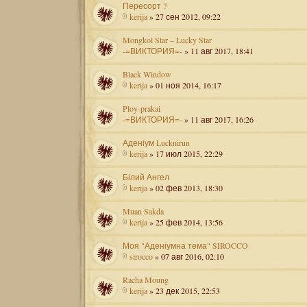
Пересорт ?
kerija
» 27 сен 2012, 09:22
Mongkol Star – Lucky Star
-=ВИКТОРИЯ=-
» 11 авг 2017, 18:41
Black Window
kerija
» 01 ноя 2014, 16:17
Ploy-prakai
-=ВИКТОРИЯ=-
» 11 авг 2017, 16:26
Аденіум Lucknirun
kerija
» 17 июл 2015, 22:29
Білий Ангел
kerija
» 02 фев 2013, 18:30
Muan Sakda
kerija
» 25 фев 2014, 13:56
Моя "Аденіумна тема" SIROCCO
sirocco
» 07 авг 2016, 02:10
Racha Moung
kerija
» 23 дек 2015, 22:53