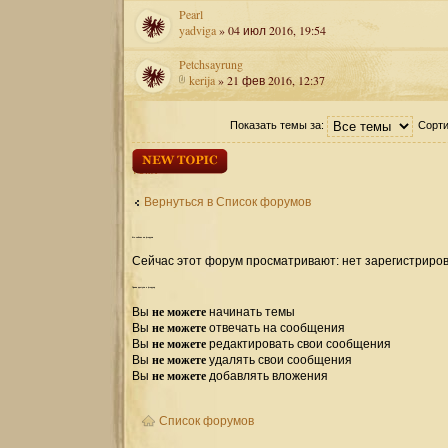
Pearl
yadviga
» 04 июл 2016, 19:54
Petchsayrung
kerija
» 21 фев 2016, 12:37
Показать темы за:
Сорти
Начать новую
тему
Вернуться в Список форумов
Кто
сейчас на форуме
Сейчас этот форум просматривают: нет зарегистриров
Права
доступа к форуму
не можете
Вы
начинать темы
не можете
Вы
отвечать на сообщения
не можете
Вы
редактировать свои сообщения
не можете
Вы
удалять свои сообщения
не можете
Вы
добавлять вложения
Список форумов