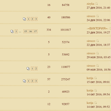
zizyka
16
84758
27 дек 2016, 21:40
sirocco
40
180586
1
2
3
24 дек 2016, 22:06
-=ВИКТОРИЯ=-
334
1011817
...
1
15
16
17
23 дек 2016, 19:27
sirocco
5
52374
22 дек 2016, 18:37
sirocco
5
53692
29 ноя 2016, 03:45
sirocco
23
110077
1
2
09 ноя 2016, 18:56
kerija
57
275247
1
2
3
15 окт 2016, 09:01
kerija
2
40923
14 окт 2016, 09:54
kerija
12
92857
14 окт 2016, 09:52