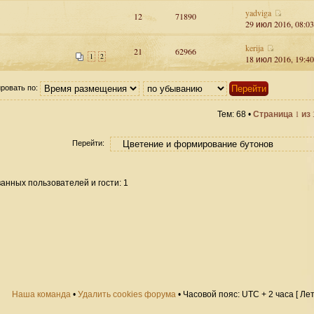
yadviga
12
71890
29 июл 2016, 08:03
kerija
21
62966
1
2
18 июл 2016, 19:40
ровать по:
1
Тем: 68 •
Страница
из
Перейти:
анных пользователей и гости: 1
Наша команда
•
Удалить cookies форума
• Часовой пояс: UTC + 2 часа [ Ле