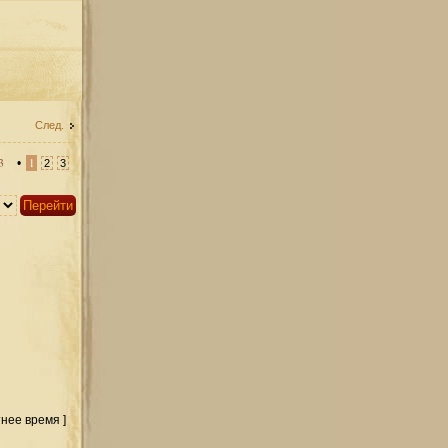
След.
3
•
1
2
3
тнее время ]