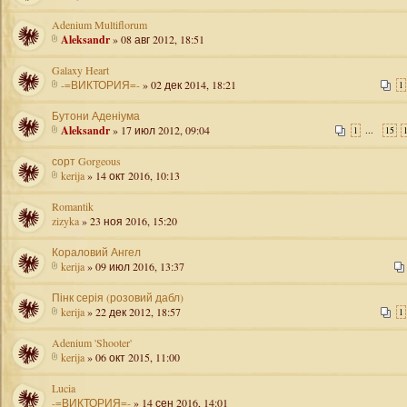
Adenium Multiflorum
Aleksandr
» 08 авг 2012, 18:51
Galaxy Heart
-=ВИКТОРИЯ=-
» 02 дек 2014, 18:21
1
Бутони Аденіума
Aleksandr
» 17 июл 2012, 09:04
...
1
15
сорт Gorgeous
kerija
» 14 окт 2016, 10:13
Romantik
zizyka
» 23 ноя 2016, 15:20
Кораловий Ангел
kerija
» 09 июл 2016, 13:37
Пінк серія (розовий дабл)
kerija
» 22 дек 2012, 18:57
1
Adenium 'Shooter'
kerija
» 06 окт 2015, 11:00
Lucia
-=ВИКТОРИЯ=-
» 14 сен 2016, 14:01