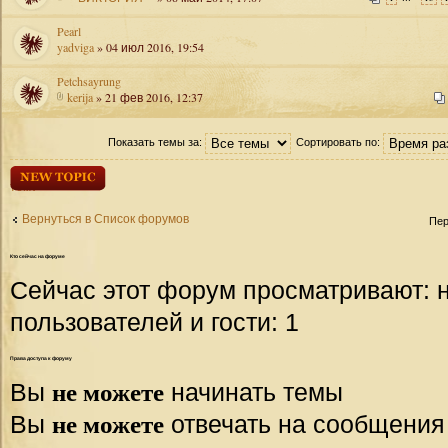
Pearl
yadviga
» 04 июл 2016, 19:54
Petchsayrung
kerija
» 21 фев 2016, 12:37
Показать темы за:
Сортировать по:
Начать новую
тему
Вернуться в Список форумов
Пер
Кто
сейчас на форуме
Сейчас этот форум просматривают: 
пользователей и гости: 1
Права
доступа к форуму
не можете
Вы
начинать темы
не можете
Вы
отвечать на сообщения