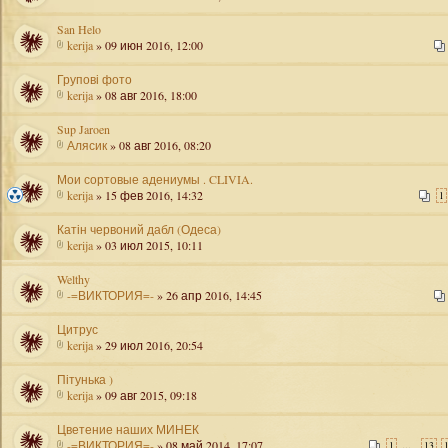
San Helo
kerija
» 09 июн 2016, 12:00
Групові фото
kerija
» 08 авг 2016, 18:00
Sup Jaroen
Алясик
» 08 авг 2016, 08:20
Мои сортовые адениумы . CLIVIA.
kerija
» 15 фев 2016, 14:32
1
Катін червоний дабл (Одеса)
kerija
» 03 июл 2015, 10:11
Welthy
-=ВИКТОРИЯ=-
» 26 апр 2016, 14:45
Цитрус
kerija
» 29 июл 2016, 20:54
Пітунька )
kerija
» 09 авг 2015, 09:18
Цветение наших МИНЕК
-=ВИКТОРИЯ=-
» 08 май 2014, 17:07
...
1
13