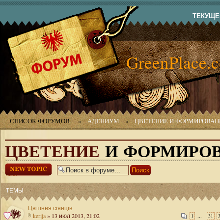
ТЕКУЩЕЕ
GreenPlace.
СПИСОК ФОРУМОВ
»
АДЕНИУМ
»
ЦВЕТЕНИЕ И ФОРМИРОВАН
ЦВЕТЕНИЕ
И ФОРМИРОВ
Начать новую
тему
ТЕМЫ
Цвітіння сіянців
kerija
» 13 июл 2013, 21:02
...
1
31