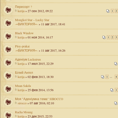
Пересорт ?
kerija
» 27 сен 2012, 09:22
1
2
Mongkol Star – Lucky Star
-=ВИКТОРИЯ=-
» 11 авг 2017, 18:41
Black Window
kerija
» 01 ноя 2014, 16:17
1
2
3
Ploy-prakai
-=ВИКТОРИЯ=-
» 11 авг 2017, 16:26
Аденіум Lucknirun
kerija
» 17 июл 2015, 22:29
Білий Ангел
kerija
» 02 фев 2013, 18:30
...
1
4
Muan Sakda
kerija
» 25 фев 2014, 13:56
1
Моя "Аденіумна тема" SIROCCO
sirocco
» 07 авг 2016, 02:10
Racha Moung
kerija
» 23 дек 2015, 22:53