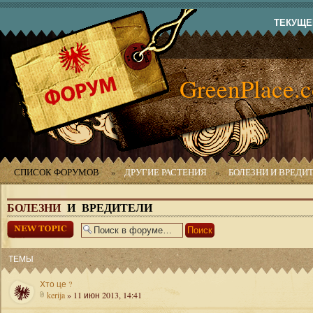
ТЕКУЩЕЕ
GreenPlace.
СПИСОК ФОРУМОВ
»
ДРУГИЕ РАСТЕНИЯ
»
БОЛЕЗНИ И ВРЕДИ
БОЛЕЗНИ
И ВРЕДИТЕЛИ
Начать новую
тему
ТЕМЫ
Хто це ?
kerija
» 11 июн 2013, 14:41