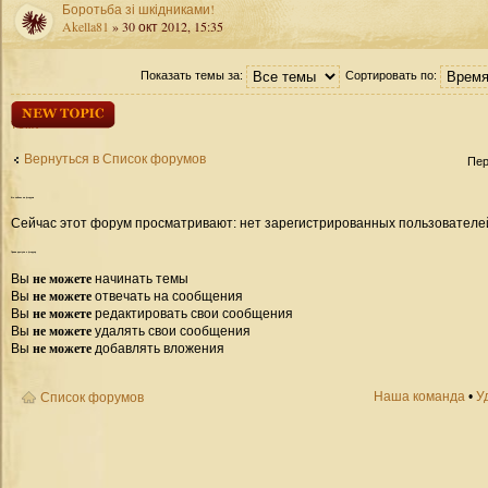
Боротьба зі шкідниками!
Akella81
» 30 окт 2012, 15:35
Показать темы за:
Сортировать по:
Начать новую
тему
Вернуться в Список форумов
Пер
Кто
сейчас на форуме
Сейчас этот форум просматривают: нет зарегистрированных пользователей 
Права
доступа к форуму
не можете
Вы
начинать темы
не можете
Вы
отвечать на сообщения
не можете
Вы
редактировать свои сообщения
не можете
Вы
удалять свои сообщения
не можете
Вы
добавлять вложения
Наша команда
•
У
Список форумов