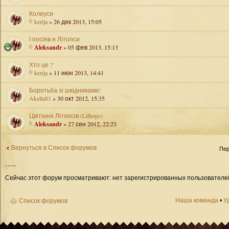
Колеуси
kerija
» 26 дек 2013, 15:05
І посіяв я Літопси
Aleksandr
» 05 фев 2013, 15:13
Хто це ?
kerija
» 11 июн 2013, 14:41
Боротьба зі шкідниками!
Akella81
» 30 окт 2012, 15:35
Цвітіння Літопсів (Lithops)
Aleksandr
» 27 сен 2012, 22:23
Вернуться в Список форумов
Пер
Кто
сейчас на форуме
Сейчас этот форум просматривают: нет зарегистрированных пользователей 
Наша команда
•
У
Список форумов