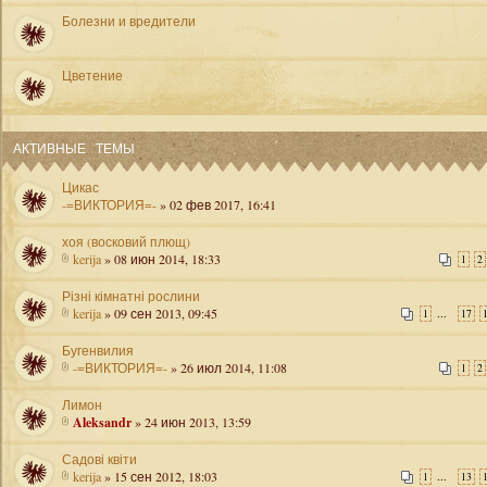
Болезни и вредители
Цветение
АКТИВНЫЕ ТЕМЫ
Цикас
-=ВИКТОРИЯ=-
» 02 фев 2017, 16:41
хоя (восковий плющ)
kerija
» 08 июн 2014, 18:33
1
2
Різні кімнатні рослини
kerija
» 09 сен 2013, 09:45
...
1
17
Бугенвилия
-=ВИКТОРИЯ=-
» 26 июл 2014, 11:08
1
2
Лимон
Aleksandr
» 24 июн 2013, 13:59
Садові квіти
kerija
» 15 сен 2012, 18:03
...
1
13