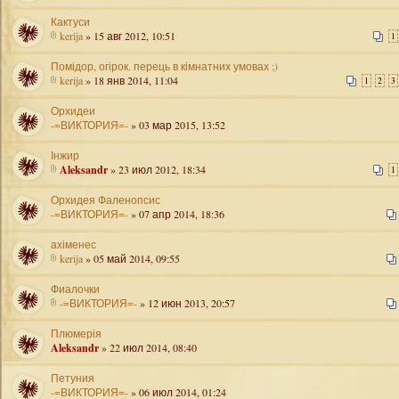
Кактуси
kerija
» 15 авг 2012, 10:51
1
Помідор, огірок. перець в кімнатних умовах ;)
kerija
» 18 янв 2014, 11:04
1
2
3
Орхидеи
-=ВИКТОРИЯ=-
» 03 мар 2015, 13:52
Інжир
Aleksandr
» 23 июл 2012, 18:34
1
Орхидея Фаленопсис
-=ВИКТОРИЯ=-
» 07 апр 2014, 18:36
ахіменес
kerija
» 05 май 2014, 09:55
Фиалочки
-=ВИКТОРИЯ=-
» 12 июн 2013, 20:57
Плюмерія
Aleksandr
» 22 июл 2014, 08:40
Петуния
-=ВИКТОРИЯ=-
» 06 июл 2014, 01:24