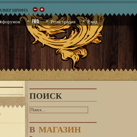
РАЗМЕР ШРИФТА
к форумов
FAQ
Регистрация
Вход
ПОИСК
В
МАГАЗИН