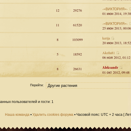
-=ВИКТОРИЯ=-
12
29276
01 июн 2014, 19:38
-=ВИКТОРИЯ=-
11
61520
25 июн 2013, 00:06
kerija
8
103099
20 июн 2013, 18:52
Akella81
5
18592
06 ноя 2012, 01:12
Aleksandr
8
26631
01 окт 2012, 09:48
Перейти:
анных пользователей и гости: 1
Наша команда
•
Удалить cookies форума
• Часовой пояс: UTC + 2 часа [ Ле