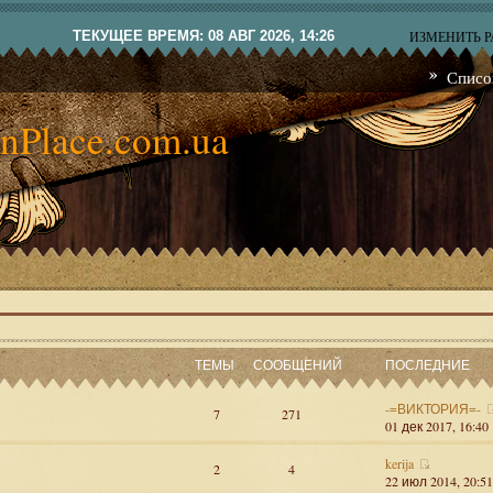
ТЕКУЩЕЕ ВРЕМЯ: 08 АВГ 2026, 14:26
ИЗМЕНИТЬ 
Списо
nPlace.com.ua
ТЕМЫ
СООБЩЕНИЙ
ПОСЛЕДНИЕ
-=ВИКТОРИЯ=-
7
271
01 дек 2017, 16:40
kerija
2
4
22 июл 2014, 20:51