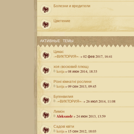
Болезни и вредители
Цветение
АКТИВНЫЕ ТЕМЫ
Цикас
-=ВИКТОРИЯ=-
» 02 фев 2017, 16:41
хоя (восковий плющ)
kerija
» 08 июн 2014, 18:33
Різні кімнатні рослини
kerija
» 09 сен 2013, 09:45
Бугенвилия
-=ВИКТОРИЯ=-
» 26 июл 2014, 11:08
Лимон
Aleksandr
» 24 июн 2013, 13:59
Садові квіти
kerija
» 15 сен 2012, 18:03