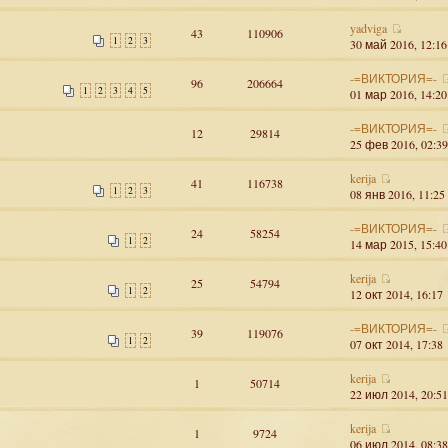
yadviga
43
110906
1
2
3
30 май 2016, 12:16
-=ВИКТОРИЯ=-
96
206664
1
2
3
4
5
01 мар 2016, 14:20
-=ВИКТОРИЯ=-
12
29814
25 фев 2016, 02:39
kerija
41
116738
1
2
3
08 янв 2016, 11:25
-=ВИКТОРИЯ=-
24
58254
1
2
14 мар 2015, 15:40
kerija
25
54794
1
2
12 окт 2014, 16:17
-=ВИКТОРИЯ=-
39
119076
1
2
07 окт 2014, 17:38
kerija
1
50714
22 июл 2014, 20:51
kerija
1
9724
06 июл 2014, 08:38