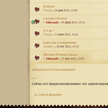
Колеуси
kerija
» 26 дек 2013, 15:05
І посіяв я Літопси
Aleksandr
» 05 фев 2013, 15:13
Хто це ?
kerija
» 11 июн 2013, 14:41
Боротьба зі шкідниками!
Akella81
» 30 окт 2012, 15:35
Цвітіння Літопсів (Lithops)
Aleksandr
» 27 сен 2012, 22:23
Вернуться в Список форумов
Кто
сейчас на форуме
Сейчас этот форум просматривают: нет зарегистриров
Список форумов