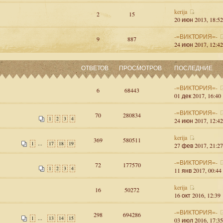
kerija
2
15
20 июн 2013, 18:52
-=ВИКТОРИЯ=-
9
887
24 июн 2017, 12:42
ОТВЕТОВ
ПРОСМОТРОВ
ПОСЛЕДНИЕ
-=ВИКТОРИЯ=-
6
68443
01 дек 2017, 16:40
-=ВИКТОРИЯ=-
70
280834
1
2
3
4
24 июн 2017, 12:42
kerija
369
580511
...
1
17
18
19
27 фев 2017, 21:27
-=ВИКТОРИЯ=-
72
177570
1
2
3
4
11 янв 2017, 00:44
kerija
16
50272
16 окт 2016, 12:39
-=ВИКТОРИЯ=-
298
694286
...
1
13
14
15
03 июл 2016, 17:35