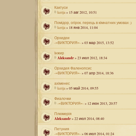
Кактуси
kerija
» 15 авг 2012, 10:51
Помідор, огірок. перець в кімнатних умовах ;)
kerija
» 18 янв 2014, 11:04
Орхидеи
-=ВИКТОРИЯ=-
» 03 мар 2015, 13:52
Інжир
Aleksandr
» 23 июл 2012, 18:34
Орхидея Фаленопсис
-=ВИКТОРИЯ=-
» 07 апр 2014, 18:36
ахіменес
kerija
» 05 май 2014, 09:55
Фиалочки
-=ВИКТОРИЯ=-
» 12 июн 2013, 20:57
Плюмерія
Aleksandr
» 22 июл 2014, 08:40
Петуния
-=ВИКТОРИЯ=-
» 06 июл 2014, 01:24