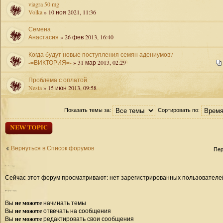
viagra 50 mg
Volka
» 10 ноя 2021, 11:36
Семена
Анастасия
» 26 фев 2013, 16:40
Когда будут новые поступления семян адениумов?
-=ВИКТОРИЯ=-
» 31 мар 2013, 02:29
Проблема с оплатой
Nesta
» 15 июн 2013, 09:58
Показать темы за:
Сортировать по:
Начать новую
тему
Вернуться в Список форумов
Пер
Кто
сейчас на форуме
Сейчас этот форум просматривают: нет зарегистрированных пользователей 
Права
доступа к форуму
не можете
Вы
начинать темы
не можете
Вы
отвечать на сообщения
не можете
Вы
редактировать свои сообщения