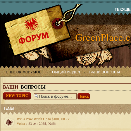
ТЕКУЩЕЕ
GreenPlace.
СПИСОК ФОРУМОВ
»
ОБЩИЙ РАЗДЕЛ
»
ВАШИ ВОПРОСЫ
ВАШИ
ВОПРОСЫ
Начать новую
тему
ТЕМЫ
Win a Prize Worth Up to $100,000.77!
Volka
» 23 окт 2025, 09:56